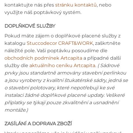
kontaktujte nás přes
stránku kontaktů
, nebo
využijte náš poptávkový systém.
DOPLŇKOVÉ SLUŽBY
Pokud máte zájem o doplňkové placené služby z
katalogu
Stuccodecor CRAFT&WORK
, zaškrtněte
náležité pole. Vaši poptávku posoudíme dle
obchodních podmínek Artcapita
a případné další
služby dle
aktuálního ceníku Artcapita
.
( Sádrové
prvky jsou standartně armovány stavební perlinkou
a jsou vyrobeny z kvalitní štukatérské sádry, jedná se
o stavební polotovary, které nepotřebují ke své
instalaci žádné doplňkové placené updaty. Veškeré
příplatky se týkají pouze zkvalitnění a usnadnění
montáže.)
ZASÍLÁNÍ A DOPRAVA ZBOŽÍ