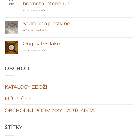
hodnota interiéru?
Pro
vybírat
sádrové
u
25 komentářů
ozdoby
textu
před
s
polyuretanem
názvem
Sádra ano plasty ne!
Polyuretanové
stropní
u
42 komentářů
lišty
textu
–
s
klasická
názvem
Original vs fake
hodnota
Sádra
interiéru?
u
ano
33 komentářů
textu
plasty
s
ne!
názvem
Original
OBCHOD
vs
fake
KATALOGY ZBOŽÍ
MŮJ ÚČET
OBCHODNÍ PODMÍNKY – ARTCAPITA
ŠTÍTKY