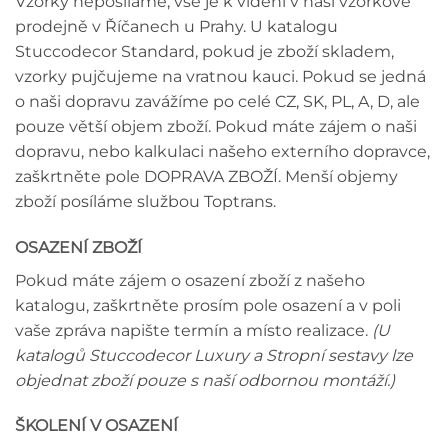
Vzorky neposíláme, vše je k vidění v naší vzorkové
prodejně v Říčanech u Prahy. U katalogu
Stuccodecor Standard, pokud je zboží skladem,
vzorky pujčujeme na vratnou kauci. Pokud se jedná
o naši dopravu zavážíme po celé CZ, SK, PL, A, D, ale
pouze větší objem zboží. Pokud máte zájem o naši
dopravu, nebo kalkulaci našeho externího dopravce,
zaškrtněte pole DOPRAVA ZBOŽÍ. Menší objemy
zboží posíláme službou Toptrans.
OSAZENÍ ZBOŽÍ
Pokud máte zájem o osazení zboží z našeho
katalogu, zaškrtněte prosím pole osazení a v poli
vaše zpráva napište termín a místo realizace.
(U
katalogů Stuccodecor Luxury a Stropní sestavy lze
objednat zboží pouze s naší odbornou montáží.)
ŠKOLENÍ V OSAZENÍ