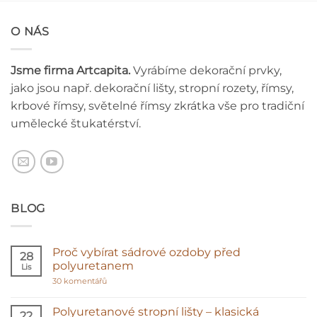
O NÁS
Jsme firma Artcapita.
Vyrábíme dekorační prvky,
jako jsou např. dekorační lišty, stropní rozety, římsy,
krbové římsy, světelné římsy zkrátka vše pro tradiční
umělecké štukatérství.
BLOG
Proč vybírat sádrové ozdoby před
28
polyuretanem
Lis
u
30 komentářů
textu
s
názvem
Polyuretanové stropní lišty – klasická
22
Proč