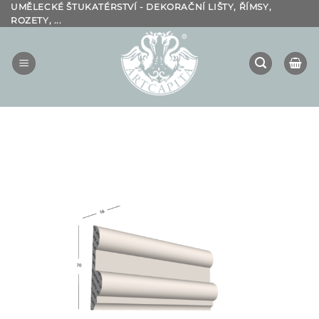
Přeskočit
UMĚLECKÉ ŠTUKATÉRSTVÍ - DEKORAČNÍ LIŠTY, ŘÍMSY,
ROZETY, ...
na
obsah