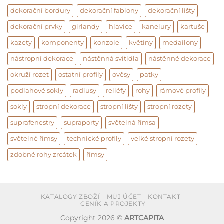
dekorační bordury
dekorační fabiony
dekorační lišty
dekorační prvky
girlandy
hlavice
kanelury
kartuše
kazety
komponenty
konzole
květiny
medailony
nástropní dekorace
nástěnná svítidla
nástěnné dekorace
okruží rozet
ostatní profily
ověsy
patky
podlahové sokly
radiusy
reliéfy
rohy
rámové profily
sokly
stropní dekorace
stropní lišty
stropní rozety
suprafenestry
supraporty
světelná římsa
světelné římsy
technické profily
velké stropní rozety
zdobné rohy zrcátek
římsy
KATALOGY ZBOŽÍ
MŮJ ÚČET
KONTAKT
CENÍK A PROJEKTY
Copyright 2026 ©
ARTCAPITA