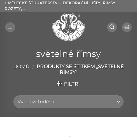
Přeskočit
UMĚLECKÉ ŠTUKATÉRSTVÍ - DEKORAČNÍ LIŠTY, ŘÍMSY,
ROZETY, ...
na
obsah
světelné římsy
DOMŮ
/
PRODUKTY SE ŠTÍTKEM „SVĚTELNÉ
ŘÍMSY“
FILTR