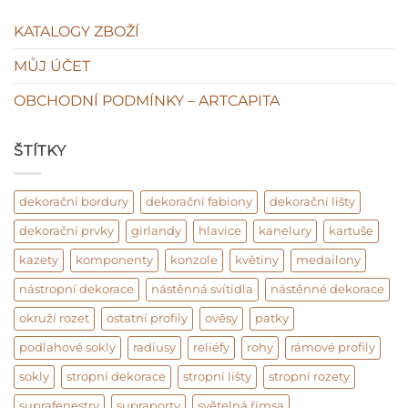
KATALOGY ZBOŽÍ
MŮJ ÚČET
OBCHODNÍ PODMÍNKY – ARTCAPITA
ŠTÍTKY
dekorační bordury
dekorační fabiony
dekorační lišty
dekorační prvky
girlandy
hlavice
kanelury
kartuše
kazety
komponenty
konzole
květiny
medailony
nástropní dekorace
nástěnná svítidla
nástěnné dekorace
okruží rozet
ostatní profily
ověsy
patky
podlahové sokly
radiusy
reliéfy
rohy
rámové profily
sokly
stropní dekorace
stropní lišty
stropní rozety
suprafenestry
supraporty
světelná římsa