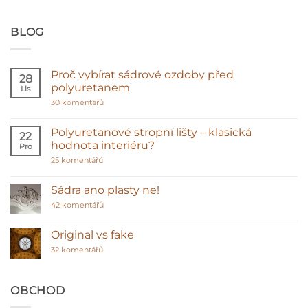
BLOG
Proč vybírat sádrové ozdoby před
28
polyuretanem
Lis
u
30 komentářů
textu
s
názvem
Polyuretanové stropní lišty – klasická
22
Proč
hodnota interiéru?
Pro
vybírat
sádrové
u
25 komentářů
ozdoby
textu
před
s
polyuretanem
názvem
Sádra ano plasty ne!
Polyuretanové
stropní
u
42 komentářů
lišty
textu
–
s
klasická
názvem
Original vs fake
hodnota
Sádra
interiéru?
u
ano
32 komentářů
textu
plasty
s
ne!
názvem
Original
OBCHOD
vs
fake