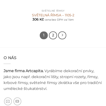
SVĚTELNÉ ŘÍMSY
SVĚTELNÁ ŘÍMSA – 1105-2
306
Kč
cena bez DPH
za 1 bm
1
2
O NÁS
Jsme firma Artcapita.
Vyrábíme dekorační prvky,
jako jsou např. dekorační lišty, stropní rozety, římsy,
krbové římsy, světelné římsy zkrátka vše pro tradiční
umělecké štukatérství.