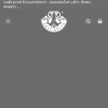
Přeskočit
UMĚLECKÉ ŠTUKATÉRSTVÍ - DEKORAČNÍ LIŠTY, ŘÍMSY,
ROZETY, ...
na
obsah