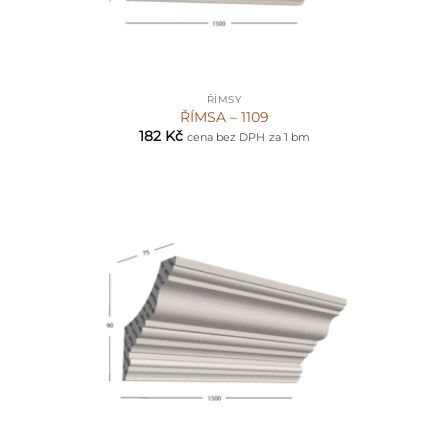
ŘÍMSY
ŘÍMSA – 1109
182
Kč
cena bez DPH
za 1 bm