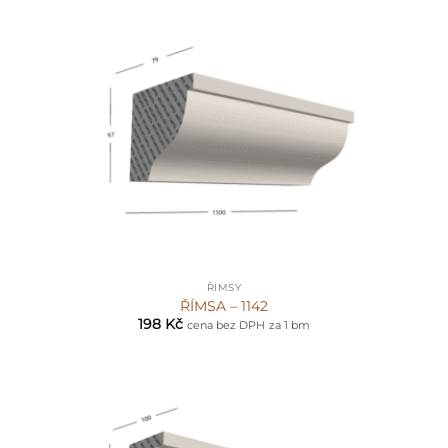
ŘÍMSY
ŘÍMSA – 1142
198
Kč
cena bez DPH
za 1 bm