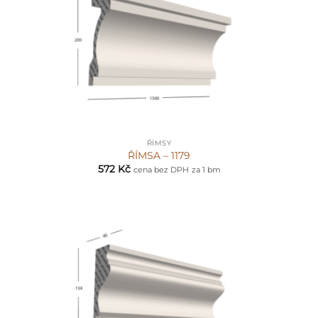
ŘÍMSY
ŘÍMSA – 1179
572
Kč
cena bez DPH
za 1 bm