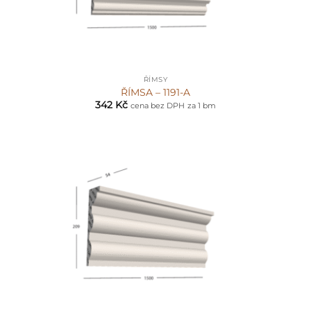
ŘÍMSY
ŘÍMSA – 1191-A
342
Kč
cena bez DPH
za 1 bm