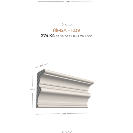
ŘÍMSY
ŘÍMSA – 1039
274
Kč
cena bez DPH
za 1 bm
ŘÍMSY