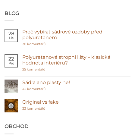
BLOG
Proč vybírat sádrové ozdoby před
28
polyuretanem
Lis
u
30 komentářů
textu
s
názvem
Polyuretanové stropní lišty – klasická
22
Proč
hodnota interiéru?
Pro
vybírat
sádrové
u
25 komentářů
ozdoby
textu
před
s
polyuretanem
názvem
Sádra ano plasty ne!
Polyuretanové
stropní
u
42 komentářů
lišty
textu
–
s
klasická
názvem
Original vs fake
hodnota
Sádra
interiéru?
u
ano
33 komentářů
textu
plasty
s
ne!
názvem
Original
OBCHOD
vs
fake