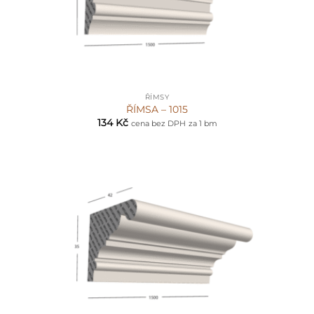
ŘÍMSY
ŘÍMSA – 1015
134
Kč
cena bez DPH
za 1 bm