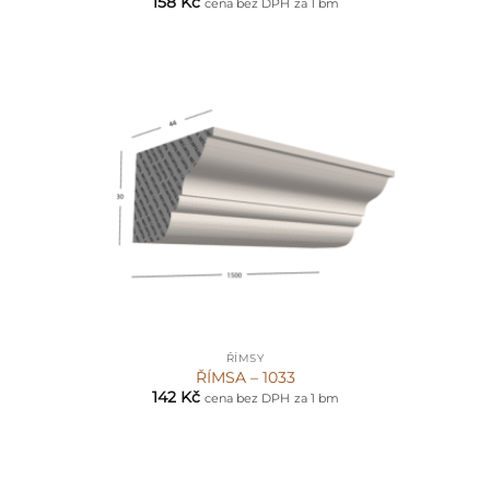
158
Kč
cena bez DPH
za 1 bm
ŘÍMSY
ŘÍMSA – 1033
142
Kč
cena bez DPH
za 1 bm