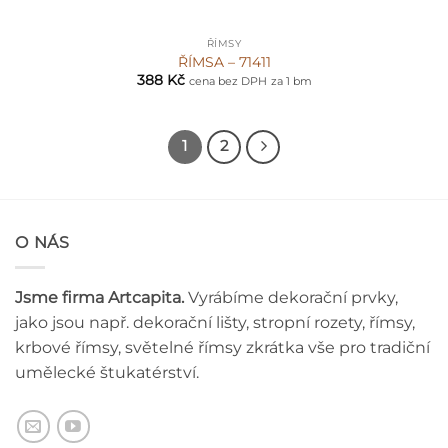
ŘÍMSY
ŘÍMSA – 71411
388
Kč
cena bez DPH
za 1 bm
1
2
O NÁS
Jsme firma Artcapita.
Vyrábíme dekorační prvky,
jako jsou např. dekorační lišty, stropní rozety, římsy,
krbové římsy, světelné římsy zkrátka vše pro tradiční
umělecké štukatérství.