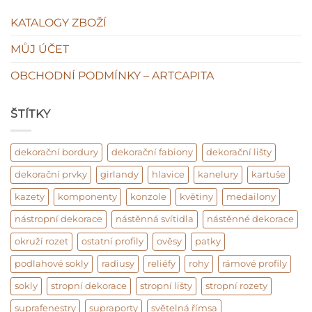
KATALOGY ZBOŽÍ
MŮJ ÚČET
OBCHODNÍ PODMÍNKY – ARTCAPITA
ŠTÍTKY
dekorační bordury
dekorační fabiony
dekorační lišty
dekorační prvky
girlandy
hlavice
kanelury
kartuše
kazety
komponenty
konzole
květiny
medailony
nástropní dekorace
nástěnná svítidla
nástěnné dekorace
okruží rozet
ostatní profily
ověsy
patky
podlahové sokly
radiusy
reliéfy
rohy
rámové profily
sokly
stropní dekorace
stropní lišty
stropní rozety
suprafenestry
supraporty
světelná římsa