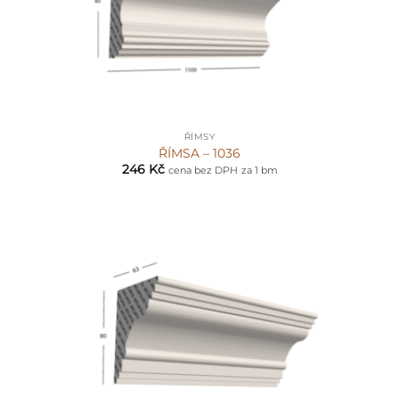
ŘÍMSY
ŘÍMSA – 1036
246
Kč
cena bez DPH
za 1 bm