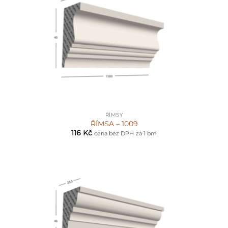
ŘÍMSY
ŘÍMSA – 1009
116
Kč
cena bez DPH
za 1 bm