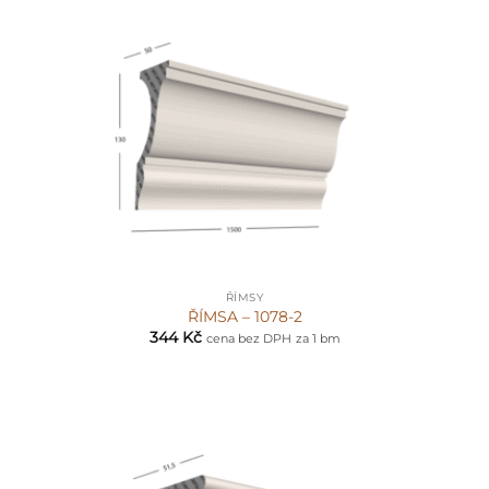
ŘÍMSY
ŘÍMSA – 1078-2
344
Kč
cena bez DPH
za 1 bm