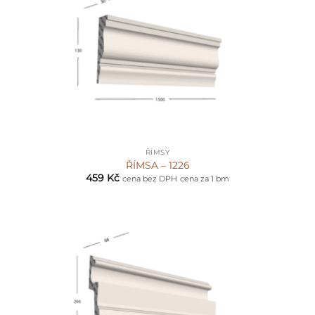
ŘÍMSY
ŘÍMSA – 1226
459
Kč
cena bez DPH
cena za 1 bm