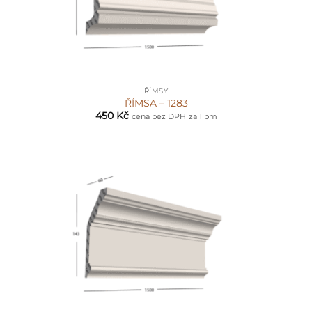
ŘÍMSY
ŘÍMSA – 1283
450
Kč
cena bez DPH
za 1 bm