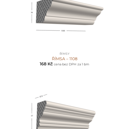
ŘÍMSY
ŘÍMSA – 1108
168
Kč
cena bez DPH
za 1 bm