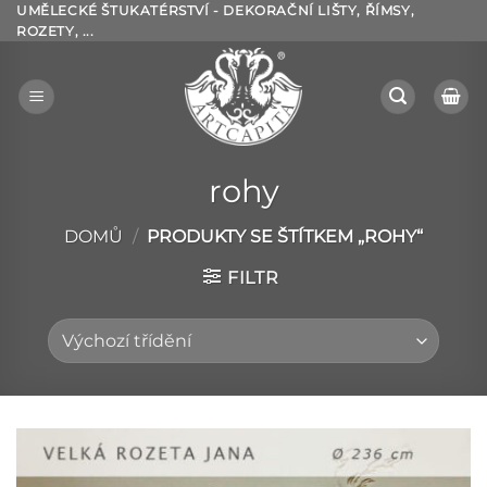
Přeskočit
UMĚLECKÉ ŠTUKATÉRSTVÍ - DEKORAČNÍ LIŠTY, ŘÍMSY,
ROZETY, ...
na
obsah
rohy
DOMŮ
/
PRODUKTY SE ŠTÍTKEM „ROHY“
FILTR