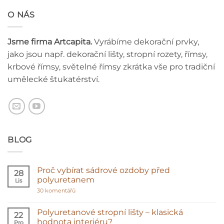
O NÁS
Jsme firma Artcapita.
Vyrábíme dekorační prvky,
jako jsou např. dekorační lišty, stropní rozety, římsy,
krbové římsy, světelné římsy zkrátka vše pro tradiční
umělecké štukatérství.
BLOG
Proč vybírat sádrové ozdoby před
28
polyuretanem
Lis
u
30 komentářů
textu
s
názvem
Polyuretanové stropní lišty – klasická
22
Proč
hodnota interiéru?
Pro
vybírat