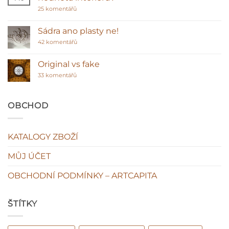
sádrové
u
25 komentářů
ozdoby
textu
před
s
polyuretanem
názvem
Sádra ano plasty ne!
Polyuretanové
stropní
u
42 komentářů
lišty
textu
–
s
klasická
názvem
Original vs fake
hodnota
Sádra
interiéru?
u
ano
33 komentářů
textu
plasty
s
ne!
názvem
Original
OBCHOD
vs
fake
KATALOGY ZBOŽÍ
MŮJ ÚČET
OBCHODNÍ PODMÍNKY – ARTCAPITA
ŠTÍTKY