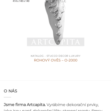
KATALOG - STUCCO DECOR LUXURY
ROHOVÝ OVĚS – O-2000
O NÁS
Jsme firma Artcapita.
Vyrábíme dekorační prvky,
jako jsou např. dekorační lišty, stropní rozety, římsy,