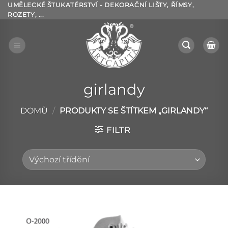
Přeskočit
UMĚLECKÉ ŠTUKATÉRSTVÍ - DEKORAČNÍ LIŠTY, ŘÍMSY,
ROZETY, ...
na
obsah
girlandy
DOMŮ
/
PRODUKTY SE ŠTÍTKEM „GIRLANDY“
FILTR