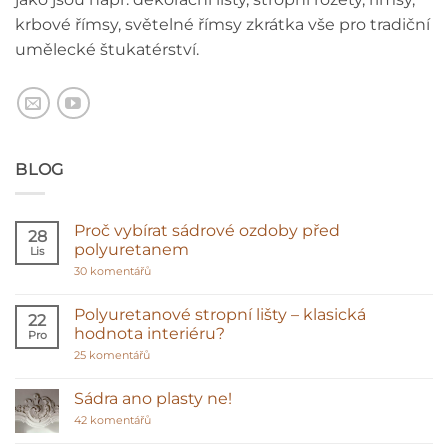
krbové římsy, světelné římsy zkrátka vše pro tradiční
umělecké štukatérství.
BLOG
Proč vybírat sádrové ozdoby před
28
polyuretanem
Lis
u
30 komentářů
textu
s
názvem
Polyuretanové stropní lišty – klasická
22
Proč
hodnota interiéru?
Pro
vybírat
sádrové
u
25 komentářů
ozdoby
textu
před
s
polyuretanem
názvem
Sádra ano plasty ne!
Polyuretanové
stropní
u
42 komentářů
lišty
textu
–
s