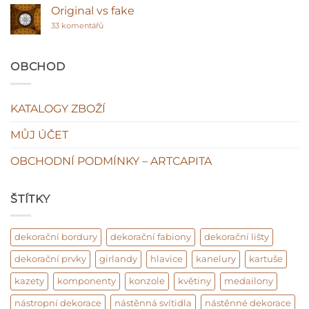
klasická
názvem
Original vs fake
hodnota
Sádra
interiéru?
u
ano
33 komentářů
textu
plasty
s
ne!
názvem
Original
OBCHOD
vs
fake
KATALOGY ZBOŽÍ
MŮJ ÚČET
OBCHODNÍ PODMÍNKY – ARTCAPITA
ŠTÍTKY
dekorační bordury
dekorační fabiony
dekorační lišty
dekorační prvky
girlandy
hlavice
kanelury
kartuše
kazety
komponenty
konzole
květiny
medailony
nástropní dekorace
nástěnná svítidla
nástěnné dekorace