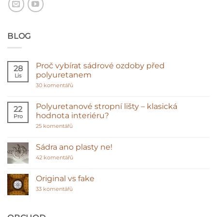
BLOG
Proč vybírat sádrové ozdoby před
28
polyuretanem
Lis
u
30 komentářů
textu
s
názvem
Polyuretanové stropní lišty – klasická
22
Proč
hodnota interiéru?
Pro
vybírat
sádrové
u
25 komentářů
ozdoby
textu
před
s
polyuretanem
názvem
Sádra ano plasty ne!
Polyuretanové
stropní
u
42 komentářů
lišty
textu
–
s
klasická
názvem
Original vs fake
hodnota
Sádra
interiéru?
u
ano
33 komentářů
textu
plasty
s
ne!
názvem
Original