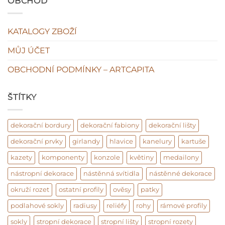
OBCHOD
vs
fake
KATALOGY ZBOŽÍ
MŮJ ÚČET
OBCHODNÍ PODMÍNKY – ARTCAPITA
ŠTÍTKY
dekorační bordury
dekorační fabiony
dekorační lišty
dekorační prvky
girlandy
hlavice
kanelury
kartuše
kazety
komponenty
konzole
květiny
medailony
nástropní dekorace
nástěnná svítidla
nástěnné dekorace
okruží rozet
ostatní profily
ověsy
patky
podlahové sokly
radiusy
reliéfy
rohy
rámové profily
sokly
stropní dekorace
stropní lišty
stropní rozety