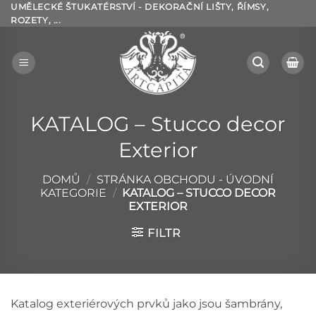
Přeskočit
UMĚLECKÉ ŠTUKATÉRSTVÍ - DEKORAČNÍ LIŠTY, ŘÍMSY,
ROZETY, ...
na
obsah
KATALOG – Stucco decor
Exterior
DOMŮ
/
STRÁNKA OBCHODU - ÚVODNÍ
KATEGORIE
/
KATALOG – STUCCO DECOR
EXTERIOR
FILTR
Katalog exteriérových prvků jako jsou šambrány,