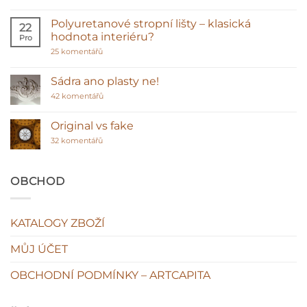
textu
s
názvem
Polyuretanové stropní lišty – klasická
22
Proč
hodnota interiéru?
Pro
vybírat
sádrové
u
25 komentářů
ozdoby
textu
před
s
polyuretanem
názvem
Sádra ano plasty ne!
Polyuretanové
stropní
u
42 komentářů
lišty
textu
–
s
klasická
názvem
Original vs fake
hodnota
Sádra
interiéru?
u
ano
32 komentářů
textu
plasty
s
ne!
názvem
Original
OBCHOD
vs
fake
KATALOGY ZBOŽÍ
MŮJ ÚČET
OBCHODNÍ PODMÍNKY – ARTCAPITA