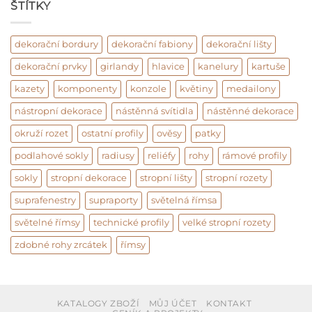
ŠTÍTKY
dekorační bordury
dekorační fabiony
dekorační lišty
dekorační prvky
girlandy
hlavice
kanelury
kartuše
kazety
komponenty
konzole
květiny
medailony
nástropní dekorace
nástěnná svítidla
nástěnné dekorace
okruží rozet
ostatní profily
ověsy
patky
podlahové sokly
radiusy
reliéfy
rohy
rámové profily
sokly
stropní dekorace
stropní lišty
stropní rozety
suprafenestry
supraporty
světelná římsa
světelné římsy
technické profily
velké stropní rozety
zdobné rohy zrcátek
římsy
KATALOGY ZBOŽÍ
MŮJ ÚČET
KONTAKT