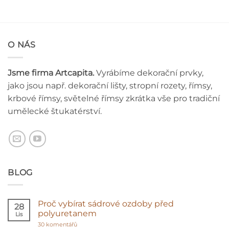
O NÁS
Jsme firma Artcapita.
Vyrábíme dekorační prvky,
jako jsou např. dekorační lišty, stropní rozety, římsy,
krbové římsy, světelné římsy zkrátka vše pro tradiční
umělecké štukatérství.
BLOG
Proč vybírat sádrové ozdoby před
28
polyuretanem
Lis
u
30 komentářů