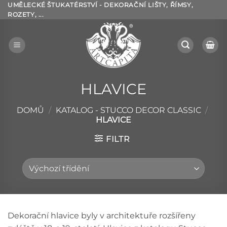
Přeskočit
UMĚLECKÉ ŠTUKATÉRSTVÍ - DEKORAČNÍ LIŠTY, ŘÍMSY,
ROZETY, ...
na
obsah
HLAVICE
DOMŮ
/
KATALOG - STUCCO DECOR CLASSIC
/
HLAVICE
FILTR
Dekorační hlavice byly v architektuře rozšířeny