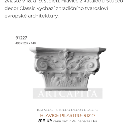
zvláště v 18. a 19. století. Hlavice z katalogu Stucco
decor Classic vychází z tradičního tvarosloví
evropské architektury.
KATALOG - STUCCO DECOR CLASSIC
HLAVICE PILASTRU- 91227
816
Kč
cena bez DPH
cena za 1 ks