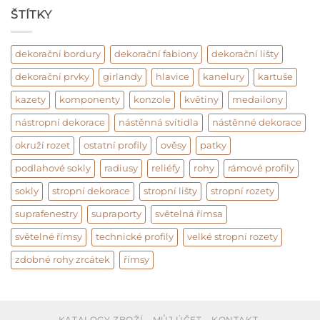
ŠTÍTKY
dekorační bordury
dekorační fabiony
dekorační lišty
dekorační prvky
girlandy
hlavice
kanelury
kartuše
kazety
komponenty
konzole
květiny
medailony
nástropní dekorace
nástěnná svítidla
nástěnné dekorace
okruží rozet
ostatní profily
ověsy
patky
podlahové sokly
radiusy
reliéfy
rohy
rámové profily
sokly
stropní dekorace
stropní lišty
stropní rozety
suprafenestry
supraporty
světelná římsa
světelné římsy
technické profily
velké stropní rozety
zdobné rohy zrcátek
římsy
KATALOGY ZBOŽÍ
MŮJ ÚČET
KONTAKT