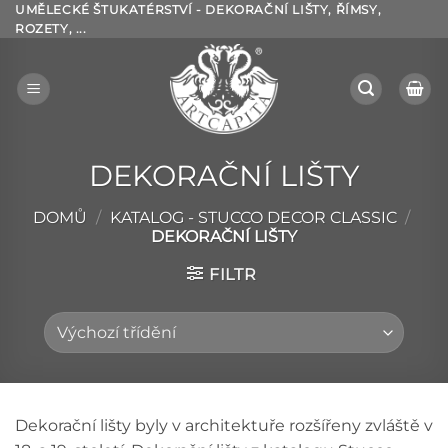
Přeskočit
UMĚLECKÉ ŠTUKATÉRSTVÍ - DEKORAČNÍ LIŠTY, ŘÍMSY,
ROZETY, ...
na
obsah
DEKORAČNÍ LIŠTY
DOMŮ
/
KATALOG - STUCCO DECOR CLASSIC
/
DEKORAČNÍ LIŠTY
FILTR
Dekorační lišty byly v architektuře rozšířeny zvláště v