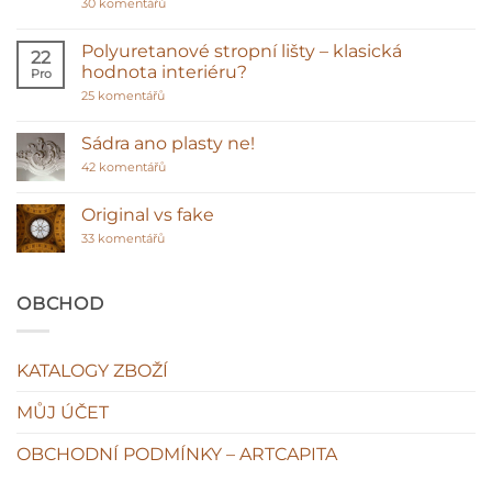
u
30 komentářů
textu
s
názvem
Polyuretanové stropní lišty – klasická
22
Proč
hodnota interiéru?
Pro
vybírat
sádrové
u
25 komentářů
ozdoby
textu
před
s
polyuretanem
názvem
Sádra ano plasty ne!
Polyuretanové
stropní
u
42 komentářů
lišty
textu
–
s
klasická
názvem
Original vs fake
hodnota
Sádra
interiéru?
u
ano
33 komentářů
textu
plasty
s
ne!
názvem
Original
OBCHOD
vs
fake
KATALOGY ZBOŽÍ
MŮJ ÚČET
OBCHODNÍ PODMÍNKY – ARTCAPITA