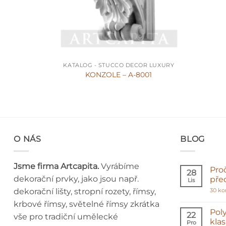
+
KATALOG - STUCCO DECOR LUXURY
KONZOLE – A-8001
O NÁS
BLOG
Jsme firma Artcapita.
Vyrábíme
Pro
28
dekorační prvky, jako jsou např.
pře
Lis
dekorační lišty, stropní rozety, římsy,
30 k
krbové římsy, světelné římsy zkrátka
Poly
22
vše pro tradiční umělecké
kla
Pro