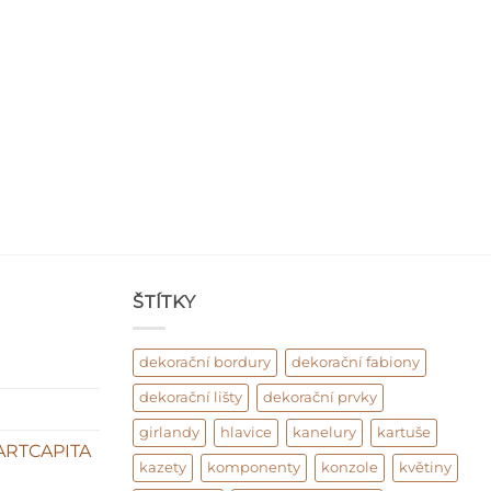
ŠTÍTKY
dekorační bordury
dekorační fabiony
dekorační lišty
dekorační prvky
girlandy
hlavice
kanelury
kartuše
ARTCAPITA
kazety
komponenty
konzole
květiny