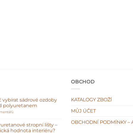
OBCHOD
KATALOGY ZBOŽÍ
č vybírat sádrové ozdoby
d polyuretanem
MŮJ ÚČET
u
omentářů
textu
s
OBCHODNÍ PODMÍNKY – 
názvem
uretanové stropní lišty –
Proč
sická hodnota interiéru?
vybírat