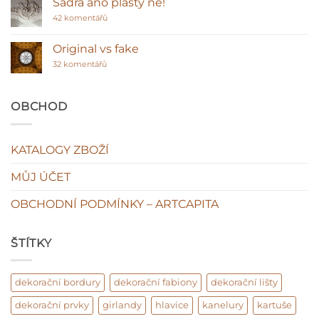
Sádra ano plasty ne!
Polyuretanové
stropní
u
42 komentářů
lišty
textu
–
s
klasická
názvem
Original vs fake
hodnota
Sádra
interiéru?
u
ano
32 komentářů
textu
plasty
s
ne!
názvem
Original
OBCHOD
vs
fake
KATALOGY ZBOŽÍ
MŮJ ÚČET
OBCHODNÍ PODMÍNKY – ARTCAPITA
ŠTÍTKY
dekorační bordury
dekorační fabiony
dekorační lišty
dekorační prvky
girlandy
hlavice
kanelury
kartuše