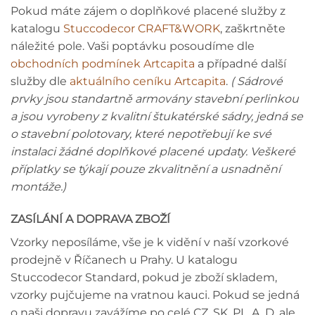
Pokud máte zájem o doplňkové placené služby z
katalogu
Stuccodecor CRAFT&WORK
, zaškrtněte
náležité pole. Vaši poptávku posoudíme dle
obchodních podmínek Artcapita
a případné další
služby dle
aktuálního ceníku Artcapita
.
( Sádrové
prvky jsou standartně armovány stavební perlinkou
a jsou vyrobeny z kvalitní štukatérské sádry, jedná se
o stavební polotovary, které nepotřebují ke své
instalaci žádné doplňkové placené updaty. Veškeré
příplatky se týkají pouze zkvalitnění a usnadnění
montáže.)
ZASÍLÁNÍ A DOPRAVA ZBOŽÍ
Vzorky neposíláme, vše je k vidění v naší vzorkové
prodejně v Říčanech u Prahy. U katalogu
Stuccodecor Standard, pokud je zboží skladem,
vzorky pujčujeme na vratnou kauci. Pokud se jedná
o naši dopravu zavážíme po celé CZ, SK, PL, A, D, ale