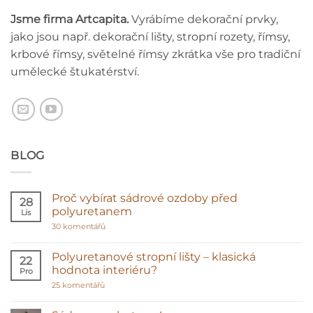
Jsme firma Artcapita.
Vyrábíme dekorační prvky,
jako jsou např. dekorační lišty, stropní rozety, římsy,
krbové římsy, světelné římsy zkrátka vše pro tradiční
umělecké štukatérství.
BLOG
Proč vybírat sádrové ozdoby před
28
polyuretanem
Lis
u
30 komentářů
textu
s
názvem
Polyuretanové stropní lišty – klasická
22
Proč
hodnota interiéru?
Pro
vybírat
sádrové
u
25 komentářů
ozdoby
textu
před
s
polyuretanem
názvem