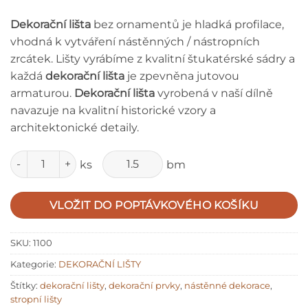
Dekorační lišta
bez ornamentů je hladká profilace,
vhodná k vytváření nástěnných / nástropních
zrcátek. Lišty vyrábíme z kvalitní štukatérské sádry a
každá
dekorační lišta
je zpevněna jutovou
armaturou.
Dekorační lišta
vyrobená v naší dílně
navazuje na kvalitní historické vzory a
architektonické detaily.
Množství
ks
bm
VLOŽIT DO POPTÁVKOVÉHO KOŠÍKU
SKU:
1100
Kategorie:
DEKORAČNÍ LIŠTY
Štítky:
dekorační lišty
,
dekorační prvky
,
nástěnné dekorace
,
stropní lišty