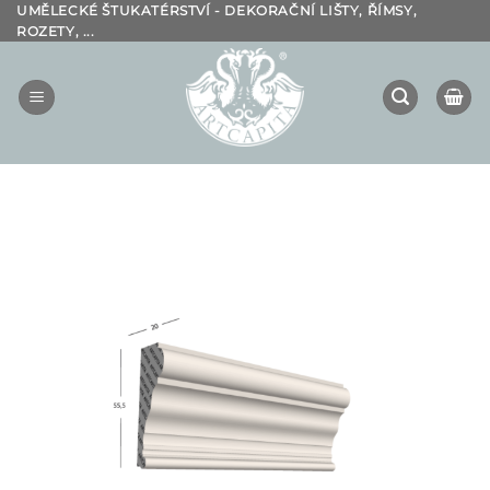
Přeskočit
UMĚLECKÉ ŠTUKATÉRSTVÍ - DEKORAČNÍ LIŠTY, ŘÍMSY,
ROZETY, ...
na
obsah