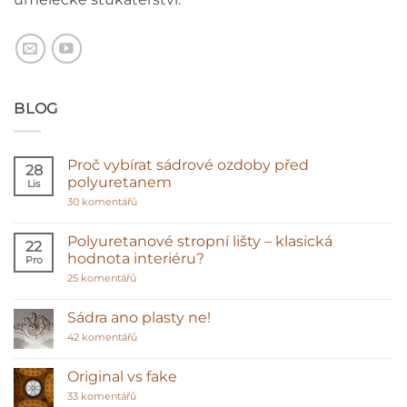
BLOG
Proč vybírat sádrové ozdoby před
28
polyuretanem
Lis
u
30 komentářů
textu
s
názvem
Polyuretanové stropní lišty – klasická
22
Proč
hodnota interiéru?
Pro
vybírat
sádrové
u
25 komentářů
ozdoby
textu
před
s
polyuretanem
názvem
Sádra ano plasty ne!
Polyuretanové
stropní
u
42 komentářů
lišty
textu
–
s
klasická
názvem
Original vs fake
hodnota
Sádra
interiéru?
u
ano
33 komentářů
textu
plasty