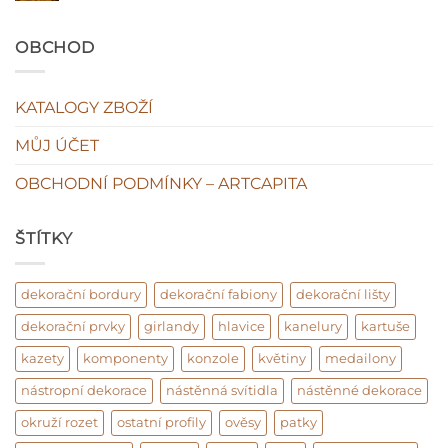
s
ne!
názvem
Original
OBCHOD
vs
fake
KATALOGY ZBOŽÍ
MŮJ ÚČET
OBCHODNÍ PODMÍNKY – ARTCAPITA
ŠTÍTKY
dekorační bordury
dekorační fabiony
dekorační lišty
dekorační prvky
girlandy
hlavice
kanelury
kartuše
kazety
komponenty
konzole
květiny
medailony
nástropní dekorace
nástěnná svítidla
nástěnné dekorace
okruží rozet
ostatní profily
ověsy
patky