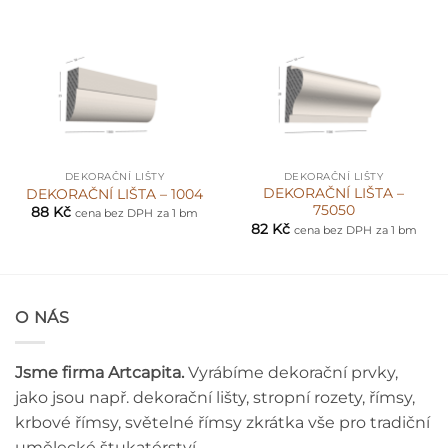
DEKORAČNÍ LIŠTY
DEKORAČNÍ LIŠTY
DEKORAČNÍ LIŠTA –
DEKORAČNÍ LIŠTA – 1004
75050
88
Kč
cena bez DPH
za 1 bm
82
Kč
cena bez DPH
za 1 bm
O NÁS
Jsme firma Artcapita.
Vyrábíme dekorační prvky,
jako jsou např. dekorační lišty, stropní rozety, římsy,
krbové římsy, světelné římsy zkrátka vše pro tradiční
umělecké štukatérství.