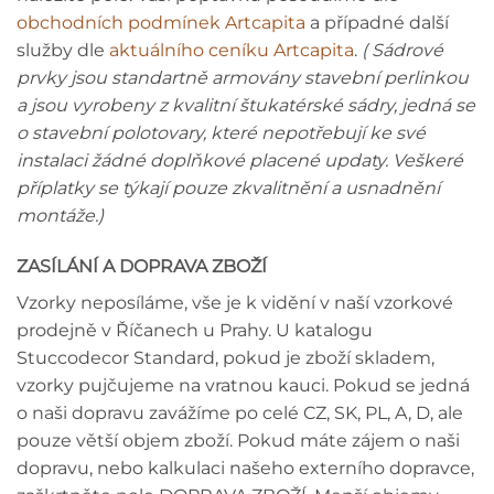
obchodních podmínek Artcapita
a případné další
služby dle
aktuálního ceníku Artcapita
.
( Sádrové
prvky jsou standartně armovány stavební perlinkou
a jsou vyrobeny z kvalitní štukatérské sádry, jedná se
o stavební polotovary, které nepotřebují ke své
instalaci žádné doplňkové placené updaty. Veškeré
příplatky se týkají pouze zkvalitnění a usnadnění
montáže.)
ZASÍLÁNÍ A DOPRAVA ZBOŽÍ
Vzorky neposíláme, vše je k vidění v naší vzorkové
prodejně v Říčanech u Prahy. U katalogu
Stuccodecor Standard, pokud je zboží skladem,
vzorky pujčujeme na vratnou kauci. Pokud se jedná
o naši dopravu zavážíme po celé CZ, SK, PL, A, D, ale
pouze větší objem zboží. Pokud máte zájem o naši
dopravu, nebo kalkulaci našeho externího dopravce,