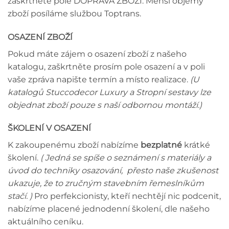
zaškrtněte pole DOPRAVA ZBOŽÍ. Menší objemy
zboží posíláme službou Toptrans.
OSAZENÍ ZBOŽÍ
Pokud máte zájem o osazení zboží z našeho
katalogu, zaškrtněte prosím pole osazení a v poli
vaše zpráva napište termín a místo realizace.
(U
katalogů Stuccodecor Luxury a Stropní sestavy lze
objednat zboží pouze s naší odbornou montáží.)
ŠKOLENÍ V OSAZENÍ
K zakoupenému zboží nabízíme
bezplatné
krátké
školení.
( Jedná se spíše o seznámení s materiály a
úvod do techniky osazování, přesto naše zkušenost
ukazuje, že to zručným stavebním řemeslníkům
stačí. )
Pro perfekcionisty, kteří nechtějí nic podcenit,
nabízíme placené jednodenní školení, dle našeho
aktuálního ceníku.