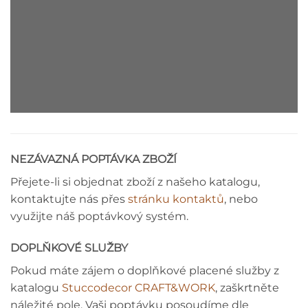
DEKORAČNÍ LIŠTA - MONTÁŽNÍ
NÁVOD
NEZÁVAZNÁ POPTÁVKA ZBOŽÍ
Přejete-li si objednat zboží z našeho katalogu,
kontaktujte nás přes
stránku kontaktů
, nebo
využijte náš poptávkový systém.
DOPLŇKOVÉ SLUŽBY
Pokud máte zájem o doplňkové placené služby z
katalogu
Stuccodecor CRAFT&WORK
, zaškrtněte
náležité pole. Vaši poptávku posoudíme dle