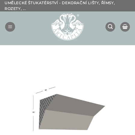
Přeskočit
UMĚLECKÉ ŠTUKATÉRSTVÍ - DEKORAČNÍ LIŠTY, ŘÍMSY,
ROZETY, ...
na
obsah