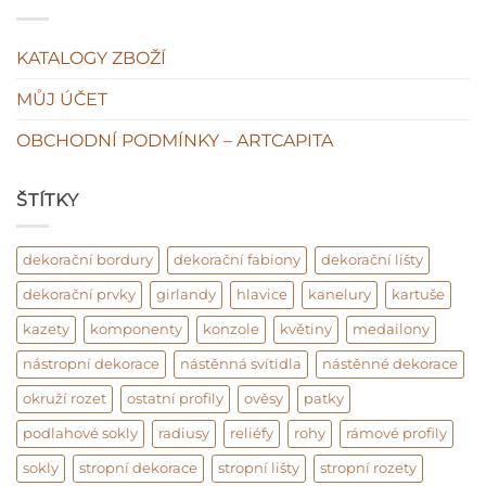
fake
KATALOGY ZBOŽÍ
MŮJ ÚČET
OBCHODNÍ PODMÍNKY – ARTCAPITA
ŠTÍTKY
dekorační bordury
dekorační fabiony
dekorační lišty
dekorační prvky
girlandy
hlavice
kanelury
kartuše
kazety
komponenty
konzole
květiny
medailony
nástropní dekorace
nástěnná svítidla
nástěnné dekorace
okruží rozet
ostatní profily
ověsy
patky
podlahové sokly
radiusy
reliéfy
rohy
rámové profily
sokly
stropní dekorace
stropní lišty
stropní rozety