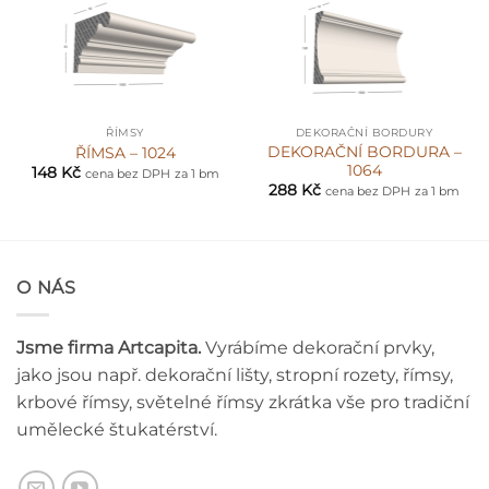
ŘÍMSY
DEKORAČNÍ BORDURY
DEKORAČNÍ BORDURA –
ŘÍMSA – 1024
1064
148
Kč
cena bez DPH
za 1 bm
288
Kč
cena bez DPH
za 1 bm
O NÁS
Jsme firma Artcapita.
Vyrábíme dekorační prvky,
jako jsou např. dekorační lišty, stropní rozety, římsy,
krbové římsy, světelné římsy zkrátka vše pro tradiční
umělecké štukatérství.