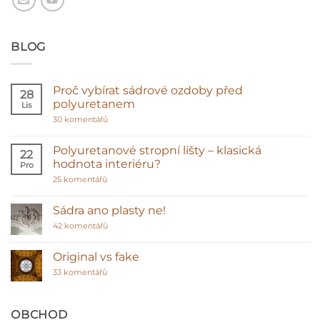
BLOG
Proč vybírat sádrové ozdoby před
28
polyuretanem
Lis
u
30 komentářů
textu
s
názvem
Polyuretanové stropní lišty – klasická
22
Proč
hodnota interiéru?
Pro
vybírat
sádrové
u
25 komentářů
ozdoby
textu
před
s
polyuretanem
názvem
Sádra ano plasty ne!
Polyuretanové
stropní
u
42 komentářů
lišty
textu
–
s
klasická
názvem
Original vs fake
hodnota
Sádra
interiéru?
u
ano
33 komentářů
textu
plasty
s
ne!
názvem
Original
OBCHOD
vs