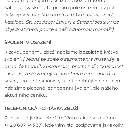
Pokud máte zájem o osazení zboží z našeho
katalogu, zaškrtněte prosím pole osazení a v poli
vaše zpráva napište termín a místo realizace.
(U
katalogů Stuccodecor Luxury a Stropní sestavy lze
objednat zboží pouze s naší odbornou montáží.)
ŠKOLENÍ V OSAZENÍ
K zakoupenému zboží nabízíme
bezplatné
krátké
školení.
( Jedná se spíše o seznámení s materiály a
úvod do techniky osazování, přesto naše zkušenost
ukazuje, že to zručným stavebním řemeslníkům
stačí. )
Pro perfekcionisty, kteří nechtějí nic podcenit,
nabízíme placené jednodenní školení, dle našeho
aktuálního ceníku.
TELEFONICKÁ POPTÁVKA ZBOŽÍ
Poptat i objednat zboží můžete také na telefonu
+420 607 743 371, kde vám rádi zodpovíme jakékoliv