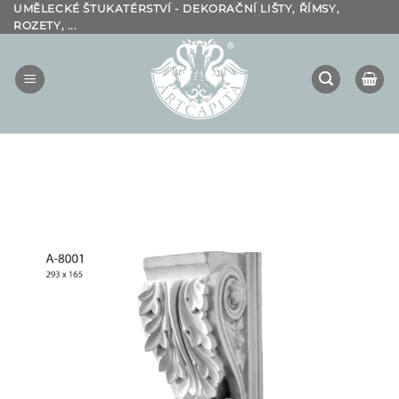
Přeskočit
UMĚLECKÉ ŠTUKATÉRSTVÍ - DEKORAČNÍ LIŠTY, ŘÍMSY,
ROZETY, ...
na
obsah