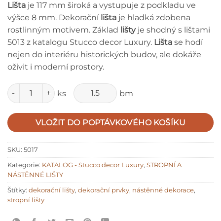
Lišta
je 117 mm široká a vystupuje z podkladu ve
výšce 8 mm. Dekorační
lišta
je hladká zdobena
rostlinným motivem. Základ
lišty
je shodný s lištami
5013 z katalogu Stucco decor Luxury.
Lišta
se hodí
nejen do interiéru historických budov, ale dokáže
oživit i moderní prostory.
Množství
ks
bm
VLOŽIT DO POPTÁVKOVÉHO KOŠÍKU
SKU:
5017
Kategorie:
KATALOG - Stucco decor Luxury
,
STROPNÍ A
NÁSTĚNNÉ LIŠTY
Štítky:
dekorační lišty
,
dekorační prvky
,
nástěnné dekorace
,
stropní lišty