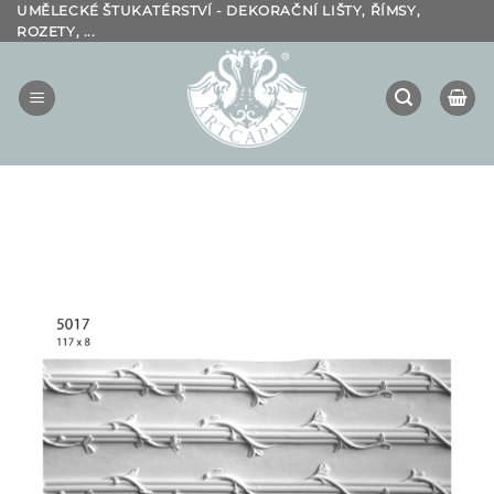
Přeskočit
UMĚLECKÉ ŠTUKATÉRSTVÍ - DEKORAČNÍ LIŠTY, ŘÍMSY,
ROZETY, ...
na
obsah