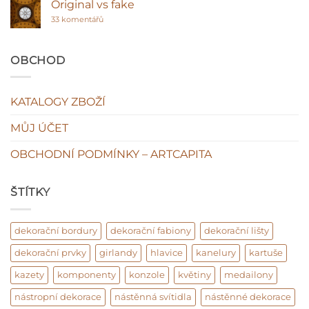
klasická
názvem
Original vs fake
hodnota
Sádra
interiéru?
u
ano
33 komentářů
textu
plasty
s
ne!
názvem
Original
OBCHOD
vs
fake
KATALOGY ZBOŽÍ
MŮJ ÚČET
OBCHODNÍ PODMÍNKY – ARTCAPITA
ŠTÍTKY
dekorační bordury
dekorační fabiony
dekorační lišty
dekorační prvky
girlandy
hlavice
kanelury
kartuše
kazety
komponenty
konzole
květiny
medailony
nástropní dekorace
nástěnná svítidla
nástěnné dekorace