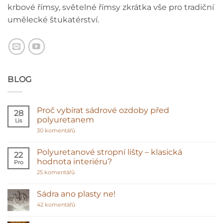
krbové římsy, světelné římsy zkrátka vše pro tradiční
umělecké štukatérství.
BLOG
Proč vybírat sádrové ozdoby před
28
polyuretanem
Lis
u
30 komentářů
textu
s
názvem
Polyuretanové stropní lišty – klasická
22
Proč
hodnota interiéru?
Pro
vybírat
sádrové
u
25 komentářů
ozdoby
textu
před
s
polyuretanem
názvem
Sádra ano plasty ne!
Polyuretanové
stropní
u
42 komentářů
lišty
textu
–
s