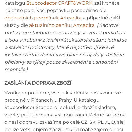
katalogu
Stuccodecor CRAFT&WORK
, zaškrtněte
náležité pole. Vaši poptávku posoudíme dle
obchodních podmínek Artcapita
a případné další
služby dle
aktuálního ceníku Artcapita
.
( Sádrové
prvky jsou standartně armovány stavební perlinkou
a jsou vyrobeny z kvalitní štukatérské sádry, jedná se
o stavební polotovary, které nepotřebují ke své
instalaci žádné doplňkové placené updaty. Veškeré
příplatky se týkají pouze zkvalitnění a usnadnění
montáže.)
ZASÍLÁNÍ A DOPRAVA ZBOŽÍ
Vzorky neposíláme, vše je k vidění v naší vzorkové
prodejně v Říčanech u Prahy. U katalogu
Stuccodecor Standard, pokud je zboží skladem,
vzorky pujčujeme na vratnou kauci. Pokud se jedná
o naši dopravu zavážíme po celé CZ, SK, PL, A, D, ale
pouze větší objem zboží. Pokud máte zájem o naši