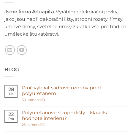
Jsme firma Artcapita.
Vyrábíme dekorační prvky,
jako jsou např. dekorační lišty, stropní rozety, římsy,
krbové římsy, světelné římsy zkrátka vše pro tradiční
umělecké štukatérství.
BLOG
Proč vybírat sádrové ozdoby před
28
polyuretanem
Lis
u
30 komentářů
textu
s
názvem
Polyuretanové stropní lišty – klasická
22
Proč
hodnota interiéru?
Pro
vybírat
sádrové
u
25 komentářů
ozdoby
textu
před
s