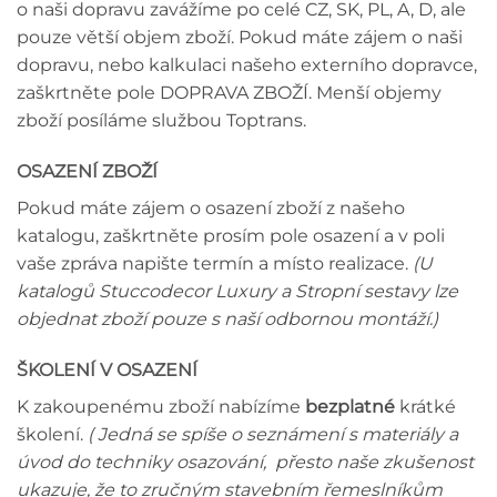
o naši dopravu zavážíme po celé CZ, SK, PL, A, D, ale
pouze větší objem zboží. Pokud máte zájem o naši
dopravu, nebo kalkulaci našeho externího dopravce,
zaškrtněte pole DOPRAVA ZBOŽÍ. Menší objemy
zboží posíláme službou Toptrans.
OSAZENÍ ZBOŽÍ
Pokud máte zájem o osazení zboží z našeho
katalogu, zaškrtněte prosím pole osazení a v poli
vaše zpráva napište termín a místo realizace.
(U
katalogů Stuccodecor Luxury a Stropní sestavy lze
objednat zboží pouze s naší odbornou montáží.)
ŠKOLENÍ V OSAZENÍ
K zakoupenému zboží nabízíme
bezplatné
krátké
školení.
( Jedná se spíše o seznámení s materiály a
úvod do techniky osazování, přesto naše zkušenost
ukazuje, že to zručným stavebním řemeslníkům