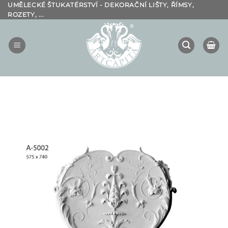
Přeskočit
UMĚLECKÉ ŠTUKATÉRSTVÍ - DEKORAČNÍ LIŠTY, ŘÍMSY,
ROZETY, ...
na
obsah