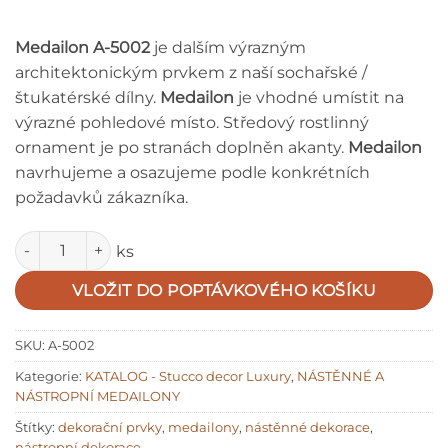
Medailon A-5002
je dalším výrazným
architektonickým prvkem z naší sochařské /
štukatérské dílny.
Medailon
je vhodné umístit na
výrazné pohledové místo. Středový rostlinný
ornament je po stranách doplněn akanty.
Medailon
navrhujeme a osazujeme podle konkrétních
požadavků zákazníka.
Množství
ks
VLOŽIT DO POPTÁVKOVÉHO KOŠÍKU
SKU:
A-5002
Kategorie:
KATALOG - Stucco decor Luxury
,
NÁSTĚNNÉ A
NÁSTROPNÍ MEDAILONY
Štítky:
dekorační prvky
,
medailony
,
nástěnné dekorace
,
nástropní dekorace