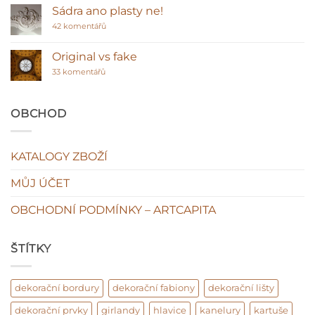
polyuretanem
názvem
Sádra ano plasty ne!
Polyuretanové
stropní
u
42 komentářů
lišty
textu
–
s
klasická
názvem
Original vs fake
hodnota
Sádra
interiéru?
u
ano
33 komentářů
textu
plasty
s
ne!
názvem
Original
OBCHOD
vs
fake
KATALOGY ZBOŽÍ
MŮJ ÚČET
OBCHODNÍ PODMÍNKY – ARTCAPITA
ŠTÍTKY
dekorační bordury
dekorační fabiony
dekorační lišty
dekorační prvky
girlandy
hlavice
kanelury
kartuše