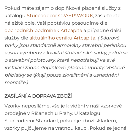
Pokud máte zájem o doplňkové placené služby z
katalogu
Stuccodecor CRAFT&WORK
, zaškrtněte
náležité pole. Vaši poptávku posoudíme dle
obchodních podmínek Artcapita
a případné další
služby dle
aktuálního ceníku Artcapita
.
( Sádrové
prvky jsou standartně armovány stavební perlinkou
a jsou vyrobeny z kvalitní štukatérské sádry, jedná se
o stavební polotovary, které nepotřebují ke své
instalaci žádné doplňkové placené updaty. Veškeré
příplatky se týkají pouze zkvalitnění a usnadnění
montáže.)
ZASÍLÁNÍ A DOPRAVA ZBOŽÍ
Vzorky neposíláme, vše je k vidění v naší vzorkové
prodejně v Říčanech u Prahy. U katalogu
Stuccodecor Standard, pokud je zboží skladem,
vzorky pujčujeme na vratnou kauci. Pokud se jedná