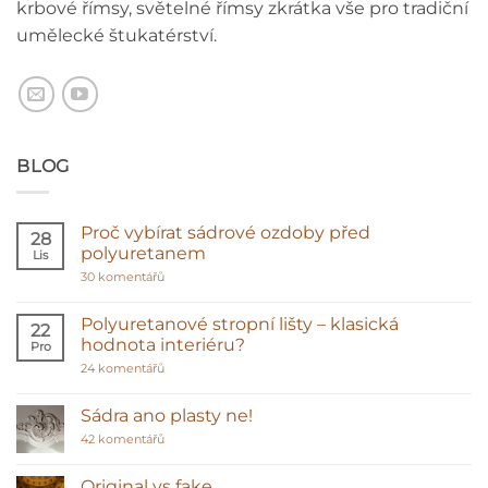
krbové římsy, světelné římsy zkrátka vše pro tradiční
umělecké štukatérství.
BLOG
Proč vybírat sádrové ozdoby před
28
polyuretanem
Lis
u
30 komentářů
textu
s
názvem
Polyuretanové stropní lišty – klasická
22
Proč
hodnota interiéru?
Pro
vybírat
sádrové
u
24 komentářů
ozdoby
textu
před
s
polyuretanem
názvem
Sádra ano plasty ne!
Polyuretanové
stropní
u
42 komentářů
lišty
textu
–
s
klasická
názvem
Original vs fake