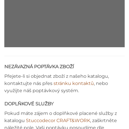
ŘÍMSA - MONTÁŽNÍ NÁVOD
NEZÁVAZNÁ POPTÁVKA ZBOŽÍ
Přejete-li si objednat zboží z našeho katalogu,
kontaktujte nás přes
stránku kontaktů
, nebo
využijte náš poptávkový systém.
DOPLŇKOVÉ SLUŽBY
Pokud máte zájem o doplňkové placené služby z
katalogu
Stuccodecor CRAFT&WORK
, zaškrtněte
náležité pole. Vaši poptávku posoudíme dle