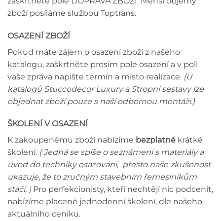
zaškrtněte pole DOPRAVA ZBOŽÍ. Menší objemy
zboží posíláme službou Toptrans.
OSAZENÍ ZBOŽÍ
Pokud máte zájem o osazení zboží z našeho
katalogu, zaškrtněte prosím pole osazení a v poli
vaše zpráva napište termín a místo realizace.
(U
katalogů Stuccodecor Luxury a Stropní sestavy lze
objednat zboží pouze s naší odbornou montáží.)
ŠKOLENÍ V OSAZENÍ
K zakoupenému zboží nabízíme
bezplatné
krátké
školení.
( Jedná se spíše o seznámení s materiály a
úvod do techniky osazování, přesto naše zkušenost
ukazuje, že to zručným stavebním řemeslníkům
stačí. )
Pro perfekcionisty, kteří nechtějí nic podcenit,
nabízíme placené jednodenní školení, dle našeho
aktuálního ceníku.