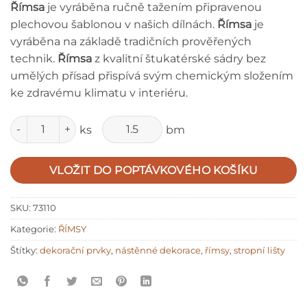
Římsa
je vyráběna ručně tažením připravenou
plechovou šablonou v našich dílnách.
Římsa
je
vyráběna na základě tradičních prověřených
technik.
Římsa
z kvalitní štukatérské sádry bez
umělých přísad přispívá svým chemickým složením
ke zdravému klimatu v interiéru.
Množství
ks
bm
VLOŽIT DO POPTÁVKOVÉHO KOŠÍKU
SKU:
73110
Kategorie:
ŘÍMSY
Štítky:
dekorační prvky
,
nástěnné dekorace
,
římsy
,
stropní lišty