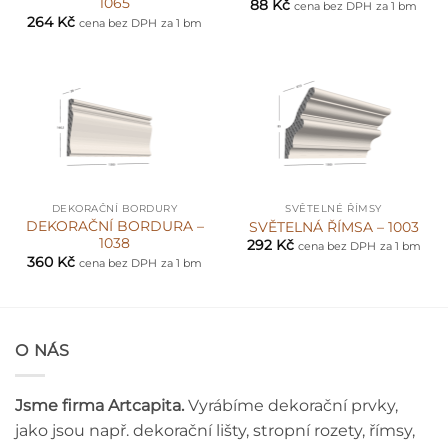
1065
88
Kč
cena bez DPH
za 1 bm
264
Kč
cena bez DPH
za 1 bm
DEKORAČNÍ BORDURY
SVĚTELNÉ ŘÍMSY
DEKORAČNÍ BORDURA –
SVĚTELNÁ ŘÍMSA – 1003
1038
292
Kč
cena bez DPH
za 1 bm
360
Kč
cena bez DPH
za 1 bm
O NÁS
Jsme firma Artcapita.
Vyrábíme dekorační prvky,
jako jsou např. dekorační lišty, stropní rozety, římsy,