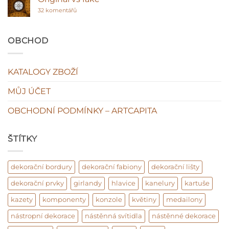
hodnota
Sádra
u
interiéru?
ano
32 komentářů
textu
plasty
s
ne!
názvem
Original
OBCHOD
vs
fake
KATALOGY ZBOŽÍ
MŮJ ÚČET
OBCHODNÍ PODMÍNKY – ARTCAPITA
ŠTÍTKY
dekorační bordury
dekorační fabiony
dekorační lišty
dekorační prvky
girlandy
hlavice
kanelury
kartuše
kazety
komponenty
konzole
květiny
medailony
nástropní dekorace
nástěnná svítidla
nástěnné dekorace