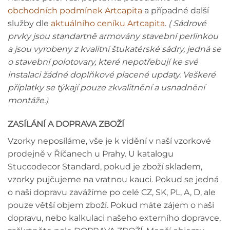
obchodních podmínek Artcapita
a případné další
služby dle
aktuálního ceníku Artcapita
.
( Sádrové
prvky jsou standartně armovány stavební perlinkou
a jsou vyrobeny z kvalitní štukatérské sádry, jedná se
o stavební polotovary, které nepotřebují ke své
instalaci žádné doplňkové placené updaty. Veškeré
příplatky se týkají pouze zkvalitnění a usnadnění
montáže.)
ZASÍLÁNÍ A DOPRAVA ZBOŽÍ
Vzorky neposíláme, vše je k vidění v naší vzorkové
prodejně v Říčanech u Prahy. U katalogu
Stuccodecor Standard, pokud je zboží skladem,
vzorky pujčujeme na vratnou kauci. Pokud se jedná
o naši dopravu zavážíme po celé CZ, SK, PL, A, D, ale
pouze větší objem zboží. Pokud máte zájem o naši
dopravu, nebo kalkulaci našeho externího dopravce,