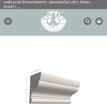
Přeskočit
UMĚLECKÉ ŠTUKATÉRSTVÍ - DEKORAČNÍ LIŠTY, ŘÍMSY,
ROZETY, ...
na
obsah