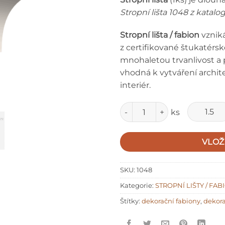
Stropní lišta 1048 z katal
Stropní lišta / fabion
vznik
z certifikované štukatérsk
mnohaletou trvanlivost a
vhodná k vytváření archit
interiér.
Množství
ks
VLOŽ
SKU:
1048
Kategorie:
STROPNÍ LIŠTY / FAB
Štítky:
dekorační fabiony
,
dekora