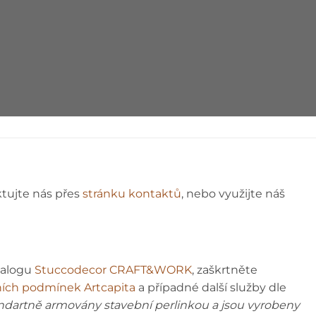
ÁVOD
ktujte nás přes
stránku kontaktů
, nebo využijte náš
talogu
Stuccodecor CRAFT&WORK
, zaškrtněte
ích podmínek Artcapita
a případné další služby dle
andartně armovány stavební perlinkou a jsou vyrobeny