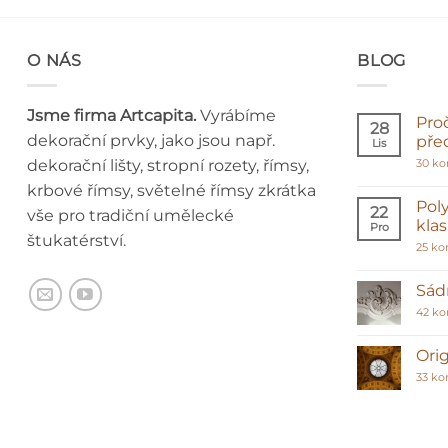
O NÁS
BLOG
Jsme firma Artcapita.
Vyrábíme
Pro
28
dekorační prvky, jako jsou např.
pře
Lis
dekorační lišty, stropní rozety, římsy,
30 k
krbové římsy, světelné římsy zkrátka
Poly
22
vše pro tradiční umělecké
kla
Pro
štukatérství.
25 ko
Sádr
42 k
Orig
33 ko