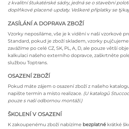
z kvalitní štukatérské sádry, jedná se o stavební polo
doplňkové placené updaty. Veškeré příplatky se týka
ZASÍLÁNÍ A DOPRAVA ZBOŽÍ
Vzorky neposíláme, vše je k vidění v naší vzorkové 
Standard, pokud je zboží skladem, vzorky pujčujeme 
zavážíme po celé CZ, SK, PL, A, D, ale pouze větší o
kalkulaci našeho externího dopravce, zaškrtněte p
službou Toptrans.
OSAZENÍ ZBOŽÍ
Pokud máte zájem o osazení zboží z našeho katalogu,
napište termín a místo realizace.
(U katalogů Stuccod
pouze s naší odbornou montáží.)
ŠKOLENÍ V OSAZENÍ
K zakoupenému zboží nabízíme
bezplatné
krátké šk