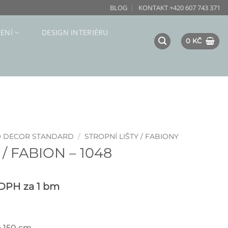
BLOG
KONTAKT +420 607 743 371
ZENÍ
DESIGN INTERIÉRU
0
KČ
O DECOR STANDARD
/
STROPNÍ LIŠTY / FABIONY
/ FABION – 1048
 DPH
za 1 bm
á 150 cm.