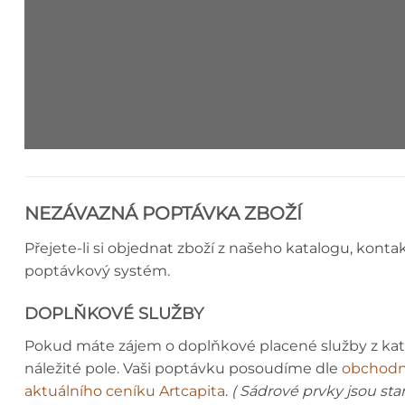
STROPNÍ LIŠTA - MONTÁŽNÍ N
NEZÁVAZNÁ POPTÁVKA ZBOŽÍ
Přejete-li si objednat zboží z našeho katalogu, konta
poptávkový systém.
DOPLŇKOVÉ SLUŽBY
Pokud máte zájem o doplňkové placené služby z ka
náležité pole. Vaši poptávku posoudíme dle
obchodn
aktuálního ceníku Artcapita
.
( Sádrové prvky jsou st