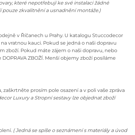
tovary, které nepotřebují ke své instalaci žádné
jí pouze zkvalitnění a usnadnění montáže.)
prodejně v Říčanech u Prahy. U katalogu Stuccodecor
na vratnou kauci. Pokud se jedná o naši dopravu
bjem zboží. Pokud máte zájem o naši dopravu, nebo
ole DOPRAVA ZBOŽÍ. Menší objemy zboží posíláme
 zaškrtněte prosím pole osazení a v poli vaše zpráva
ecor Luxury a Stropní sestavy lze objednat zboží
olení.
( Jedná se spíše o seznámení s materiály a úvod