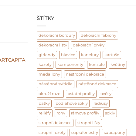
ŠTÍTKY
dekorační bordury
dekorační fabiony
dekorační lišty
dekorační prvky
girlandy
hlavice
kanelury
kartuše
ARTCAPITA
kazety
komponenty
konzole
květiny
medailony
nástropní dekorace
nástěnná svítidla
nástěnné dekorace
okruží rozet
ostatní profily
ověsy
patky
podlahové sokly
radiusy
reliéfy
rohy
rámové profily
sokly
stropní dekorace
stropní lišty
stropní rozety
suprafenestry
supraporty