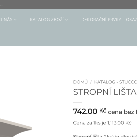
..
O NÁS
KATALOG ZBOŽÍ
DEKORAČNÍ PRVKY – OSA
DOMŮ
/
KATALOG - STUCC
STROPNÍ LIŠTA 
742.00
Kč
cena bez
Cena za 1ks je 1,113.00 Kč
Strop
ní lišta
(1ks) je dlouh