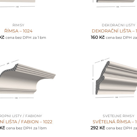
+
ŘÍMSY
DEKORAČNÍ LIŠTY
ŘÍMSA – 1024
DEKORAČNÍ LIŠTA – 
Kč
160
Kč
cena bez DPH
za 1 bm
cena bez DPH
za
+
ROPNÍ LIŠTY / FABIONY
SVĚTELNÉ ŘÍMSY
Í LIŠTA / FABION – 1022
SVĚTELNÁ ŘÍMSA – 
Kč
292
Kč
cena bez DPH
za 1 bm
cena bez DPH
z