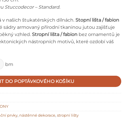
ogu Stuccodecor – Standard.
á v našich štukatérských dílnách.
Stopní lišta / fabion
é sádry armovaný přírodní tkaninou jutou zajišťuje
 pěkný vzhled.
Stropní lišta / fabion
bez ornamentů je
ektonických nástropních motivů, které ozdobí váš
bm
IT DO POPTÁVKOVÉHO KOŠÍKU
IONY
ční prvky
,
nástěnné dekorace
,
stropní lišty