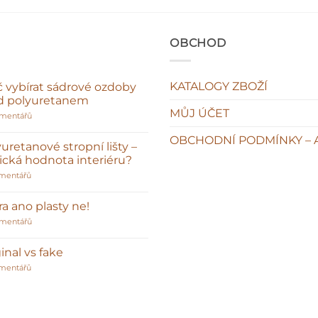
OBCHOD
KATALOGY ZBOŽÍ
č vybírat sádrové ozdoby
d polyuretanem
MŮJ ÚČET
u
omentářů
textu
s
OBCHODNÍ PODMÍNKY – 
názvem
uretanové stropní lišty –
Proč
sická hodnota interiéru?
vybírat
sádrové
u
mentářů
ozdoby
textu
před
s
polyuretanem
názvem
a ano plasty ne!
Polyuretanové
stropní
u
omentářů
lišty
textu
–
s
klasická
názvem
inal vs fake
hodnota
Sádra
interiéru?
u
ano
mentářů
textu
plasty
s
ne!
názvem
Original
vs