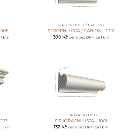
+
STROPNÍ LIŠTY / FABIONY
1005
STROPNÍ LIŠTA / FABION – 1012
390
Kč
 1 bm
cena bez DPH
za 1 bm
+
DEKORAČNÍ LIŠTY
1003
DEKORAČNÍ LIŠTA – 1001
132
Kč
a 1 bm
cena bez DPH
za 1 bm