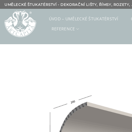
Přeskočit
UMĚLECKÉ ŠTUKATÉRSTVÍ - DEKORAČNÍ LIŠTY, ŘÍMSY, ROZETY, .
na
obsah
ÚVOD – UMĚLECKÉ ŠTUKATÉRSTVÍ
REFERENCE