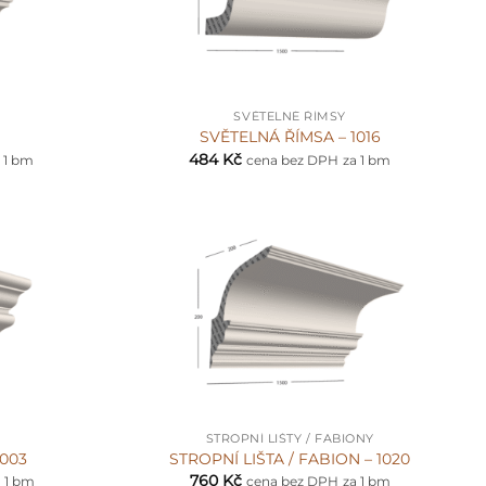
+
SVĚTELNÉ ŘÍMSY
SVĚTELNÁ ŘÍMSA – 1016
484
Kč
 1 bm
cena bez DPH
za 1 bm
+
STROPNÍ LIŠTY / FABIONY
1003
STROPNÍ LIŠTA / FABION – 1020
760
Kč
a 1 bm
cena bez DPH
za 1 bm