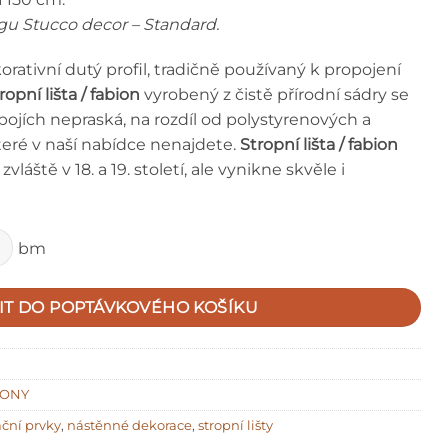
logu Stucco decor – Standard.
orativní dutý profil, tradičně používaný k propojení
ropní lišta / fabion
vyrobený z čistě přírodní sádry se
pojích nepraská, na rozdíl od polystyrenových a
eré v naší nabídce nenajdete.
Stropní lišta / fabion
vláště v 18. a 19. století, ale vynikne skvěle i
bm
IT DO POPTÁVKOVÉHO KOŠÍKU
IONY
ční prvky
,
nástěnné dekorace
,
stropní lišty