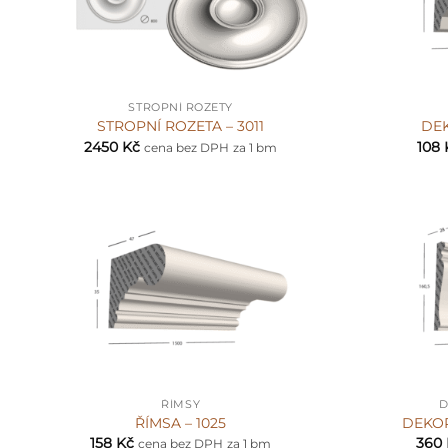
+
+
STROPNÍ ROZETY
STROPNÍ ROZETA – 3011
DEK
2450
Kč
108
cena bez DPH
za 1 bm
+
+
ŘÍMSY
D
ŘÍMSA – 1025
DEKOR
158
Kč
360
cena bez DPH
za 1 bm