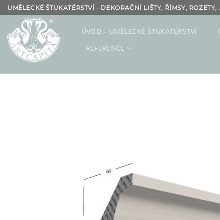
Přeskočit
UMĚLECKÉ ŠTUKATÉRSTVÍ - DEKORAČNÍ LIŠTY, ŘÍMSY, ROZETY, .
na
obsah
ÚVOD – UMĚLECKÉ ŠTUKATÉRSTVÍ
REFERENCE