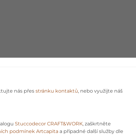
ÁVOD
ktujte nás přes
stránku kontaktů
, nebo využijte náš
talogu
Stuccodecor CRAFT&WORK
, zaškrtněte
ích podmínek Artcapita
a případné další služby dle