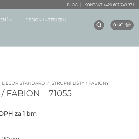
BLOG
KONTAKT +420 607 743 371
ZENÍ
DESIGN INTERIÉRU
0
KČ
O DECOR STANDARD
/
STROPNÍ LIŠTY / FABIONY
/ FABION – 71055
 DPH
za 1 bm
á 150 cm.