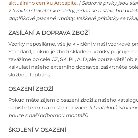
aktuálního ceníku Artcapita
.
( Sádrové prvky jsou st
z kvalitní štukatérské sádry, jedná se o stavební polo
doplňkové placené updaty. Veškeré příplatky se týka
ZASÍLÁNÍ A DOPRAVA ZBOŽÍ
Vzorky neposíláme, vše je k vidění v naší vzorkové 
Standard, pokud je zboží skladem, vzorky pujčujeme 
zavážíme po celé CZ, SK, PL, A, D, ale pouze větší o
kalkulaci našeho externího dopravce, zaškrtněte p
službou Toptrans.
OSAZENÍ ZBOŽÍ
Pokud máte zájem o osazení zboží z našeho katalogu,
napište termín a místo realizace.
(U katalogů Stuccod
pouze s naší odbornou montáží.)
ŠKOLENÍ V OSAZENÍ