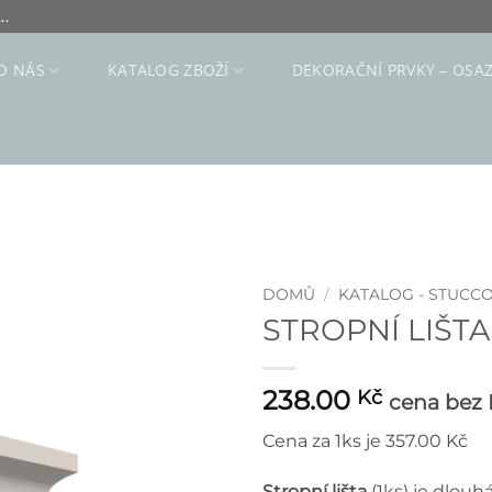
..
O NÁS
KATALOG ZBOŽÍ
DEKORAČNÍ PRVKY – OSA
DOMŮ
/
KATALOG - STUCC
STROPNÍ LIŠTA 
238.00
Kč
cena bez
Cena za 1ks je 357.00 Kč
Stropní lišta
(1ks) je dlouh