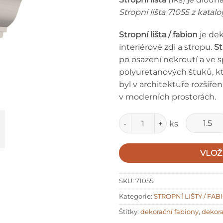
Stropní lišta 71055 z kata
Stropní lišta / fabion
je dek
interiérové zdi a stropu.
St
po osazení nekroutí a ve s
polyuretanových štuků, kt
byl v architektuře rozšířen z
v moderních prostorách.
Množství
ks
VLOŽ
SKU:
71055
Kategorie:
STROPNÍ LIŠTY / FAB
Štítky:
dekorační fabiony
,
dekora