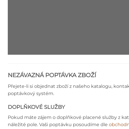
STROPNÍ LIŠTA - MONTÁŽNÍ N
NEZÁVAZNÁ POPTÁVKA ZBOŽÍ
Přejete-li si objednat zboží z našeho katalogu, konta
poptávkový systém.
DOPLŇKOVÉ SLUŽBY
Pokud máte zájem o doplňkové placené služby z ka
náležité pole. Vaši poptávku posoudíme dle
obchodn