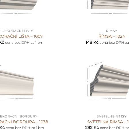
+
DEKORAČNÍ LIŠTY
ŘÍMSY
ORAČNÍ LIŠTA – 1007
ŘÍMSA – 1024
Kč
148
Kč
cena bez DPH
za 1 bm
cena bez DPH
za
+
EKORAČNÍ BORDURY
SVĚTELNÉ ŘÍMSY
AČNÍ BORDURA – 1038
SVĚTELNÁ ŘÍMSA – 
Kč
292
Kč
cena bez DPH
za 1 bm
cena bez DPH
z