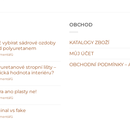
OBCHOD
KATALOGY ZBOŽÍ
č vybírat sádrové ozdoby
d polyuretanem
MŮJ ÚČET
u
omentářů
textu
s
OBCHODNÍ PODMÍNKY – 
názvem
uretanové stropní lišty –
Proč
sická hodnota interiéru?
vybírat
sádrové
u
mentářů
ozdoby
textu
před
s
polyuretanem
názvem
a ano plasty ne!
Polyuretanové
stropní
u
omentářů
lišty
textu
–
s
klasická
názvem
inal vs fake
hodnota
Sádra
interiéru?
u
ano
mentářů
textu
plasty
s
ne!
názvem