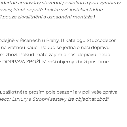
andartně armovány stavební perlinkou a jsou vyrobeny
tovary, které nepotřebují ke své instalaci žádné
jí pouze zkvalitnění a usnadnění montáže.)
prodejně v Říčanech u Prahy. U katalogu Stuccodecor
na vratnou kauci. Pokud se jedná o naši dopravu
bjem zboží. Pokud máte zájem o naši dopravu, nebo
ole DOPRAVA ZBOŽÍ. Menší objemy zboží posíláme
 zaškrtněte prosím pole osazení a v poli vaše zpráva
ecor Luxury a Stropní sestavy lze objednat zboží