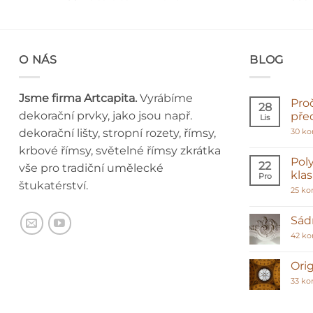
O NÁS
BLOG
Jsme firma Artcapita.
Vyrábíme
Pro
28
dekorační prvky, jako jsou např.
pře
Lis
dekorační lišty, stropní rozety, římsy,
30 k
krbové římsy, světelné římsy zkrátka
Poly
22
vše pro tradiční umělecké
kla
Pro
štukatérství.
25 ko
Sádr
42 k
Orig
33 ko