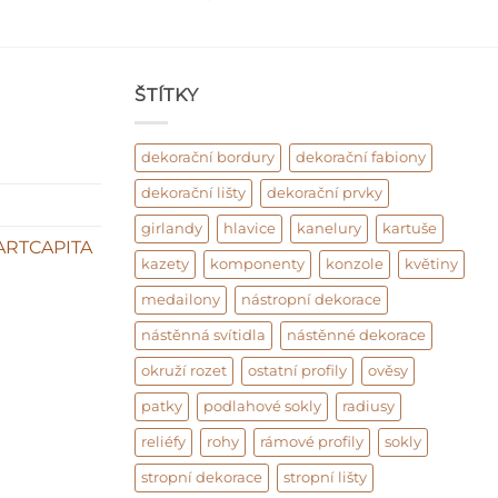
ŠTÍTKY
dekorační bordury
dekorační fabiony
dekorační lišty
dekorační prvky
girlandy
hlavice
kanelury
kartuše
ARTCAPITA
kazety
komponenty
konzole
květiny
medailony
nástropní dekorace
nástěnná svítidla
nástěnné dekorace
okruží rozet
ostatní profily
ověsy
patky
podlahové sokly
radiusy
reliéfy
rohy
rámové profily
sokly
stropní dekorace
stropní lišty