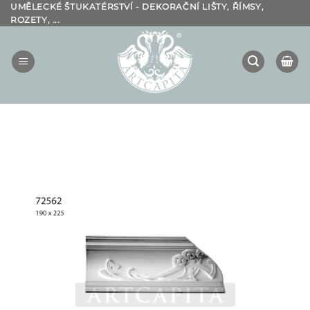
Přeskočit
UMĚLECKÉ ŠTUKATÉRSTVÍ - DEKORAČNÍ LIŠTY, ŘÍMSY,
ROZETY, ...
na
obsah