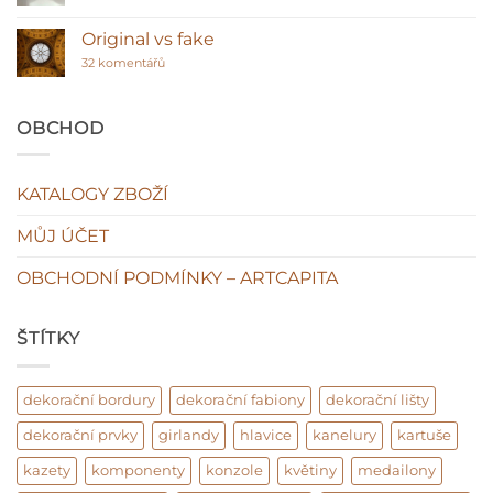
lišty
textu
–
s
klasická
názvem
Original vs fake
hodnota
Sádra
interiéru?
u
ano
32 komentářů
textu
plasty
s
ne!
názvem
Original
OBCHOD
vs
fake
KATALOGY ZBOŽÍ
MŮJ ÚČET
OBCHODNÍ PODMÍNKY – ARTCAPITA
ŠTÍTKY
dekorační bordury
dekorační fabiony
dekorační lišty
dekorační prvky
girlandy
hlavice
kanelury
kartuše
kazety
komponenty
konzole
květiny
medailony