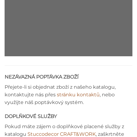
STROPNÍ LIŠTA - MONTÁŽNÍ NÁVOD
NEZÁVAZNÁ POPTÁVKA ZBOŽÍ
Přejete-li si objednat zboží z našeho katalogu,
kontaktujte nás přes
stránku kontaktů
, nebo
využijte náš poptávkový systém.
DOPLŇKOVÉ SLUŽBY
Pokud máte zájem o doplňkové placené služby z
katalogu
Stuccodecor CRAFT&WORK
, zaškrtněte