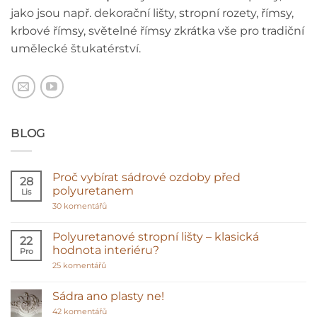
jako jsou např. dekorační lišty, stropní rozety, římsy,
krbové římsy, světelné římsy zkrátka vše pro tradiční
umělecké štukatérství.
BLOG
Proč vybírat sádrové ozdoby před
28
polyuretanem
Lis
u
30 komentářů
textu
s
názvem
Polyuretanové stropní lišty – klasická
22
Proč
hodnota interiéru?
Pro
vybírat
sádrové
u
25 komentářů
ozdoby
textu
před
s
polyuretanem
názvem
Sádra ano plasty ne!
Polyuretanové
stropní
u
42 komentářů