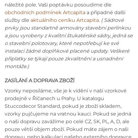
náležité pole. Vaši poptávku posoudíme dle
obchodních podmínek Artcapita
a případné další
služby dle
aktuálního ceníku Artcapita
.
( Sádrové
prvky jsou standartně armovány stavební perlinkou
a jsou vyrobeny z kvalitní štukatérské sádry, jedná se
o stavební polotovary, které nepotřebují ke své
instalaci žádné doplňkové placené updaty. Veškeré
příplatky se týkají pouze zkvalitnění a usnadnění
montáže.)
ZASÍLÁNÍ A DOPRAVA ZBOŽÍ
Vzorky neposíláme, vše je k vidění v naší vzorkové
prodejně v Říčanech u Prahy. U katalogu
Stuccodecor Standard, pokud je zboží skladem,
vzorky pujčujeme na vratnou kauci. Pokud se jedná
o naši dopravu zavážíme po celé CZ, SK, PL, A, D, ale
pouze větší objem zboží. Pokud máte zájem o naši
dopravu, nebo kalkulaci našeho externího dopravce,