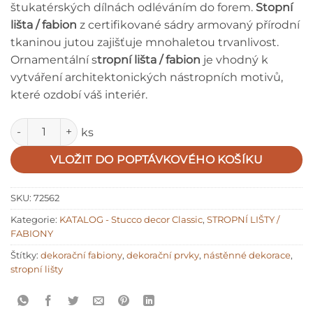
štukatérských dílnách odléváním do forem.
Stopní
lišta / fabion
z certifikované sádry armovaný přírodní
tkaninou jutou zajišťuje mnohaletou trvanlivost.
Ornamentální s
tropní lišta / fabion
je vhodný k
vytváření architektonických nástropních motivů,
které ozdobí váš interiér.
Množství
ks
VLOŽIT DO POPTÁVKOVÉHO KOŠÍKU
SKU:
72562
Kategorie:
KATALOG - Stucco decor Classic
,
STROPNÍ LIŠTY /
FABIONY
Štítky:
dekorační fabiony
,
dekorační prvky
,
nástěnné dekorace
,
stropní lišty