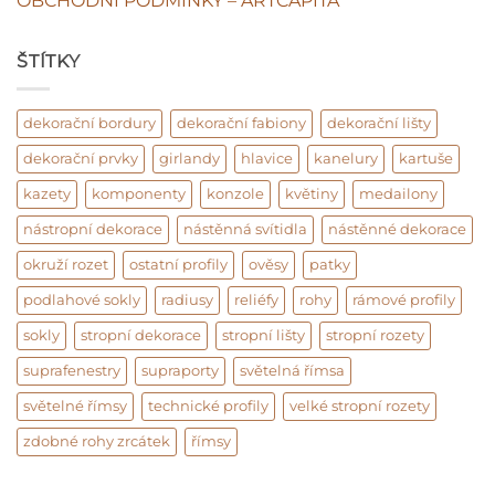
OBCHODNÍ PODMÍNKY – ARTCAPITA
ŠTÍTKY
dekorační bordury
dekorační fabiony
dekorační lišty
dekorační prvky
girlandy
hlavice
kanelury
kartuše
kazety
komponenty
konzole
květiny
medailony
nástropní dekorace
nástěnná svítidla
nástěnné dekorace
okruží rozet
ostatní profily
ověsy
patky
podlahové sokly
radiusy
reliéfy
rohy
rámové profily
sokly
stropní dekorace
stropní lišty
stropní rozety
suprafenestry
supraporty
světelná římsa
světelné římsy
technické profily
velké stropní rozety
zdobné rohy zrcátek
římsy