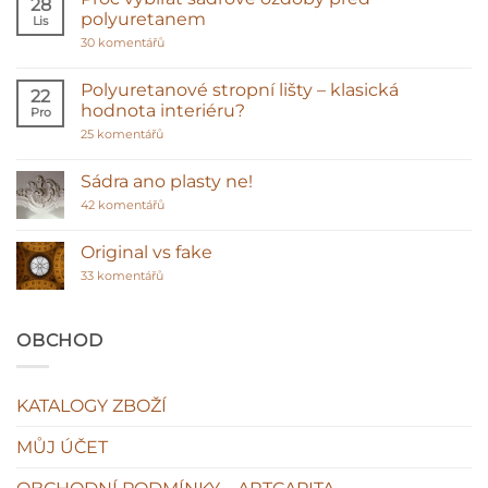
28
polyuretanem
Lis
u
30 komentářů
textu
s
názvem
Polyuretanové stropní lišty – klasická
22
Proč
hodnota interiéru?
Pro
vybírat
sádrové
u
25 komentářů
ozdoby
textu
před
s
polyuretanem
názvem
Sádra ano plasty ne!
Polyuretanové
stropní
u
42 komentářů
lišty
textu
–
s
klasická
názvem
Original vs fake
hodnota
Sádra
interiéru?
u
ano
33 komentářů
textu
plasty
s
ne!
názvem
Original
OBCHOD
vs
fake
KATALOGY ZBOŽÍ
MŮJ ÚČET