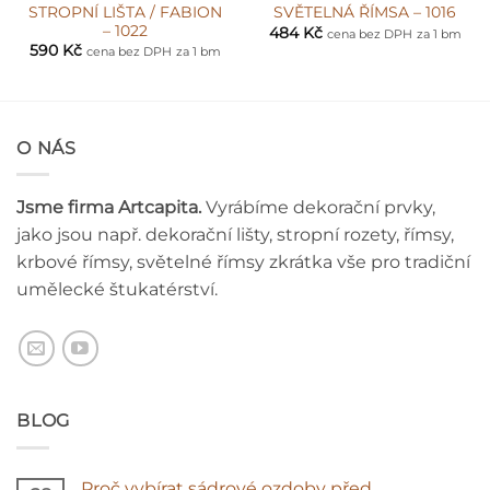
STROPNÍ LIŠTA / FABION
SVĚTELNÁ ŘÍMSA – 1016
– 1022
484
Kč
cena bez DPH
za 1 bm
590
Kč
cena bez DPH
za 1 bm
O NÁS
Jsme firma Artcapita.
Vyrábíme dekorační prvky,
jako jsou např. dekorační lišty, stropní rozety, římsy,
krbové římsy, světelné římsy zkrátka vše pro tradiční
umělecké štukatérství.
BLOG
Proč vybírat sádrové ozdoby před