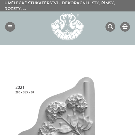
Přeskočit
UMĚLECKÉ ŠTUKATÉRSTVÍ - DEKORAČNÍ LIŠTY, ŘÍMSY,
ROZETY, ...
na
obsah