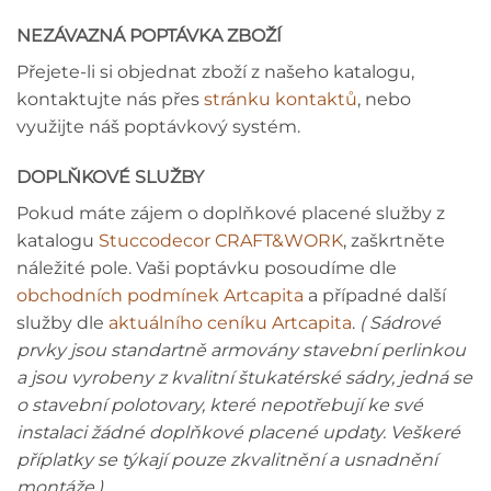
NEZÁVAZNÁ POPTÁVKA ZBOŽÍ
Přejete-li si objednat zboží z našeho katalogu,
kontaktujte nás přes
stránku kontaktů
, nebo
využijte náš poptávkový systém.
DOPLŇKOVÉ SLUŽBY
Pokud máte zájem o doplňkové placené služby z
katalogu
Stuccodecor CRAFT&WORK
, zaškrtněte
náležité pole. Vaši poptávku posoudíme dle
obchodních podmínek Artcapita
a případné další
služby dle
aktuálního ceníku Artcapita
.
( Sádrové
prvky jsou standartně armovány stavební perlinkou
a jsou vyrobeny z kvalitní štukatérské sádry, jedná se
o stavební polotovary, které nepotřebují ke své
instalaci žádné doplňkové placené updaty. Veškeré
příplatky se týkají pouze zkvalitnění a usnadnění
montáže.)