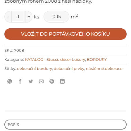
zdobným rohem 2008 z naší nabídky.
Množství
2
ks
m
VLOŽIT DO POPTÁVKOVÉHO KOŠÍKU
SKU:
7008
Kategorie:
KATALOG - Stucco decor Luxury
,
BORDURY
Štítky:
dekorační bordury
,
dekorační prvky
,
nástěnné dekorace
POPIS