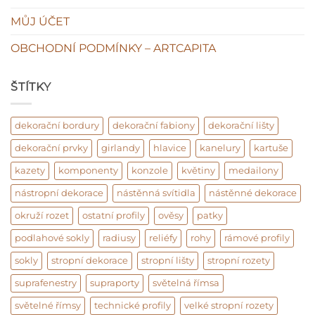
MŮJ ÚČET
OBCHODNÍ PODMÍNKY – ARTCAPITA
ŠTÍTKY
dekorační bordury
dekorační fabiony
dekorační lišty
dekorační prvky
girlandy
hlavice
kanelury
kartuše
kazety
komponenty
konzole
květiny
medailony
nástropní dekorace
nástěnná svítidla
nástěnné dekorace
okruží rozet
ostatní profily
ověsy
patky
podlahové sokly
radiusy
reliéfy
rohy
rámové profily
sokly
stropní dekorace
stropní lišty
stropní rozety
suprafenestry
supraporty
světelná římsa
světelné římsy
technické profily
velké stropní rozety