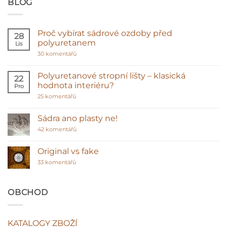
BLOG
Proč vybírat sádrové ozdoby před
28
polyuretanem
Lis
u
30 komentářů
textu
s
názvem
Polyuretanové stropní lišty – klasická
22
Proč
hodnota interiéru?
Pro
vybírat
sádrové
u
25 komentářů
ozdoby
textu
před
s
polyuretanem
názvem
Sádra ano plasty ne!
Polyuretanové
stropní
u
42 komentářů
lišty
textu
–
s
klasická
názvem
Original vs fake
hodnota
Sádra
interiéru?
u
ano
33 komentářů
textu
plasty
s
ne!
názvem
Original
OBCHOD
vs
fake
KATALOGY ZBOŽÍ