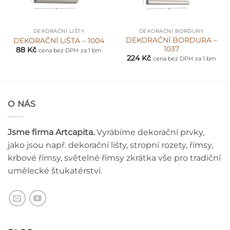
DEKORAČNÍ LIŠTY
DEKORAČNÍ BORDURY
DEKORAČNÍ BORDURA –
DEKORAČNÍ LIŠTA – 1004
1037
88
Kč
cena bez DPH
za 1 bm
224
Kč
cena bez DPH
za 1 bm
O NÁS
Jsme firma Artcapita.
Vyrábíme dekorační prvky,
jako jsou např. dekorační lišty, stropní rozety, římsy,
krbové římsy, světelné římsy zkrátka vše pro tradiční
umělecké štukatérství.