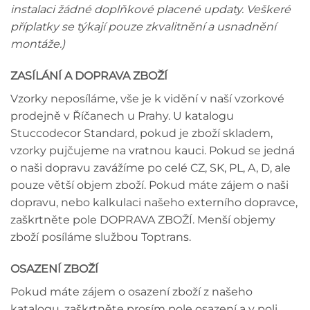
instalaci žádné doplňkové placené updaty. Veškeré
příplatky se týkají pouze zkvalitnění a usnadnění
montáže.)
ZASÍLÁNÍ A DOPRAVA ZBOŽÍ
Vzorky neposíláme, vše je k vidění v naší vzorkové
prodejně v Říčanech u Prahy. U katalogu
Stuccodecor Standard, pokud je zboží skladem,
vzorky pujčujeme na vratnou kauci. Pokud se jedná
o naši dopravu zavážíme po celé CZ, SK, PL, A, D, ale
pouze větší objem zboží. Pokud máte zájem o naši
dopravu, nebo kalkulaci našeho externího dopravce,
zaškrtněte pole DOPRAVA ZBOŽÍ. Menší objemy
zboží posíláme službou Toptrans.
OSAZENÍ ZBOŽÍ
Pokud máte zájem o osazení zboží z našeho
katalogu, zaškrtněte prosím pole osazení a v poli