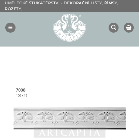
Přeskočit
UMĚLECKÉ ŠTUKATÉRSTVÍ - DEKORAČNÍ LIŠTY, ŘÍMSY,
ROZETY, ...
na
obsah