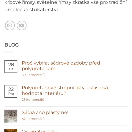
krbové římsy, světelné římsy zkrátka vše pro tradiční
umělecké štukatérství.
BLOG
Proč vybírat sádrové ozdoby před
28
polyuretanem
Lis
u
30 komentářů
textu
s
názvem
Polyuretanové stropní lišty – klasická
22
Proč
hodnota interiéru?
Pro
vybírat
sádrové
u
23 komentářů
ozdoby
textu
před
s
polyuretanem
názvem
Sádra ano plasty ne!
Polyuretanové
stropní
u
42 komentářů
lišty
textu
–
s
klasická
názvem
Original vs fake