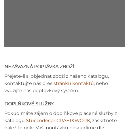
DEKORAČNÍ LIŠTA - MONTÁŽNÍ
NÁVOD
NEZÁVAZNÁ POPTÁVKA ZBOŽÍ
Přejete-li si objednat zboží z našeho katalogu,
kontaktujte nás přes
stránku kontaktů
, nebo
využijte náš poptávkový systém.
DOPLŇKOVÉ SLUŽBY
Pokud máte zájem o doplňkové placené služby z
katalogu
Stuccodecor CRAFT&WORK
, zaškrtněte
náležité pole. Vaši poptávku posoudíme dle