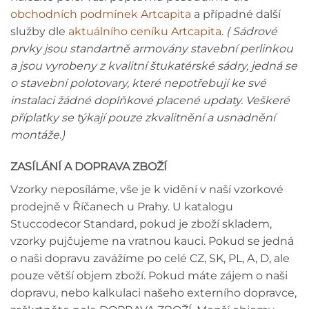
obchodních podmínek Artcapita
a případné další
služby dle
aktuálního ceníku Artcapita
.
( Sádrové
prvky jsou standartně armovány stavební perlinkou
a jsou vyrobeny z kvalitní štukatérské sádry, jedná se
o stavební polotovary, které nepotřebují ke své
instalaci žádné doplňkové placené updaty. Veškeré
příplatky se týkají pouze zkvalitnění a usnadnění
montáže.)
ZASÍLÁNÍ A DOPRAVA ZBOŽÍ
Vzorky neposíláme, vše je k vidění v naší vzorkové
prodejně v Říčanech u Prahy. U katalogu
Stuccodecor Standard, pokud je zboží skladem,
vzorky pujčujeme na vratnou kauci. Pokud se jedná
o naši dopravu zavážíme po celé CZ, SK, PL, A, D, ale
pouze větší objem zboží. Pokud máte zájem o naši
dopravu, nebo kalkulaci našeho externího dopravce,