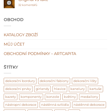
hodnota
Sádra
interiéru?
u
ano
32 komentářů
textu
plasty
s
ne!
názvem
Original
OBCHOD
vs
fake
KATALOGY ZBOŽÍ
MŮJ ÚČET
OBCHODNÍ PODMÍNKY – ARTCAPITA
ŠTÍTKY
dekorační bordury
dekorační fabiony
dekorační lišty
dekorační prvky
girlandy
hlavice
kanelury
kartuše
kazety
komponenty
konzole
květiny
medailony
nástropní dekorace
nástěnná svítidla
nástěnné dekorace