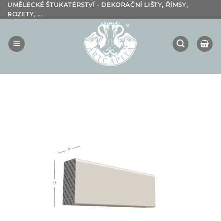
Přeskočit
UMĚLECKÉ ŠTUKATÉRSTVÍ - DEKORAČNÍ LIŠTY, ŘÍMSY,
ROZETY, ...
na
obsah