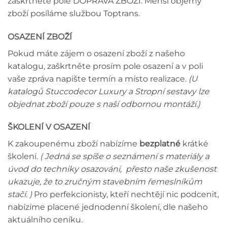
zaškrtněte pole DOPRAVA ZBOŽÍ. Menší objemy
zboží posíláme službou Toptrans.
OSAZENÍ ZBOŽÍ
Pokud máte zájem o osazení zboží z našeho
katalogu, zaškrtněte prosím pole osazení a v poli
vaše zpráva napište termín a místo realizace.
(U
katalogů Stuccodecor Luxury a Stropní sestavy lze
objednat zboží pouze s naší odbornou montáží.)
ŠKOLENÍ V OSAZENÍ
K zakoupenému zboží nabízíme
bezplatné
krátké
školení.
( Jedná se spíše o seznámení s materiály a
úvod do techniky osazování, přesto naše zkušenost
ukazuje, že to zručným stavebním řemeslníkům
stačí. )
Pro perfekcionisty, kteří nechtějí nic podcenit,
nabízíme placené jednodenní školení, dle našeho
aktuálního ceníku.