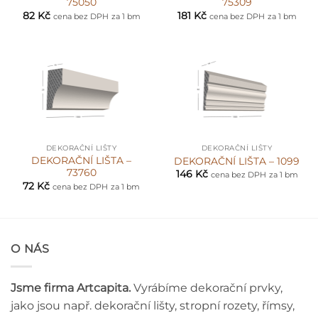
75050
75309
82
Kč
181
Kč
cena bez DPH
za 1 bm
cena bez DPH
za 1 bm
DEKORAČNÍ LIŠTY
DEKORAČNÍ LIŠTY
DEKORAČNÍ LIŠTA –
DEKORAČNÍ LIŠTA – 1099
73760
146
Kč
cena bez DPH
za 1 bm
72
Kč
cena bez DPH
za 1 bm
O NÁS
Jsme firma Artcapita.
Vyrábíme dekorační prvky,
jako jsou např. dekorační lišty, stropní rozety, římsy,