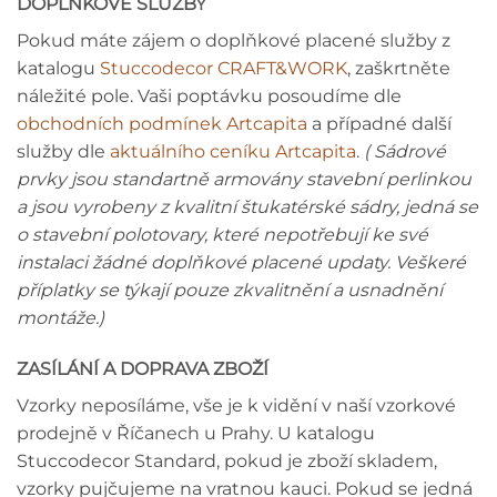
DOPLŇKOVÉ SLUŽBY
Pokud máte zájem o doplňkové placené služby z
katalogu
Stuccodecor CRAFT&WORK
, zaškrtněte
náležité pole. Vaši poptávku posoudíme dle
obchodních podmínek Artcapita
a případné další
služby dle
aktuálního ceníku Artcapita
.
( Sádrové
prvky jsou standartně armovány stavební perlinkou
a jsou vyrobeny z kvalitní štukatérské sádry, jedná se
o stavební polotovary, které nepotřebují ke své
instalaci žádné doplňkové placené updaty. Veškeré
příplatky se týkají pouze zkvalitnění a usnadnění
montáže.)
ZASÍLÁNÍ A DOPRAVA ZBOŽÍ
Vzorky neposíláme, vše je k vidění v naší vzorkové
prodejně v Říčanech u Prahy. U katalogu
Stuccodecor Standard, pokud je zboží skladem,
vzorky pujčujeme na vratnou kauci. Pokud se jedná