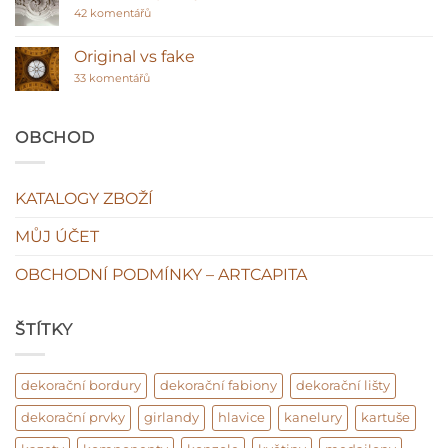
stropní
u
42 komentářů
lišty
textu
–
s
klasická
názvem
Original vs fake
hodnota
Sádra
interiéru?
u
ano
33 komentářů
textu
plasty
s
ne!
názvem
Original
OBCHOD
vs
fake
KATALOGY ZBOŽÍ
MŮJ ÚČET
OBCHODNÍ PODMÍNKY – ARTCAPITA
ŠTÍTKY
dekorační bordury
dekorační fabiony
dekorační lišty
dekorační prvky
girlandy
hlavice
kanelury
kartuše