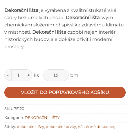
Dekorační lišta
je vyráběná z kvalitní štukatérské
sádry bez umělých přísad.
Dekorační lišta
svým
chemickým složením přispívá ke zdravému klimatu
v místnosti.
Dekorační lišta
ozdobí nejen interiér
historických budov, ale dokáže oživit i moderní
prostory.
Množství
ks
bm
VLOŽIT DO POPTÁVKOVÉHO KOŠÍKU
SKU:
75120
Kategorie:
DEKORAČNÍ LIŠTY
Štítky:
dekorační lišty
,
dekorační prvky
,
nástěnné dekorace
,