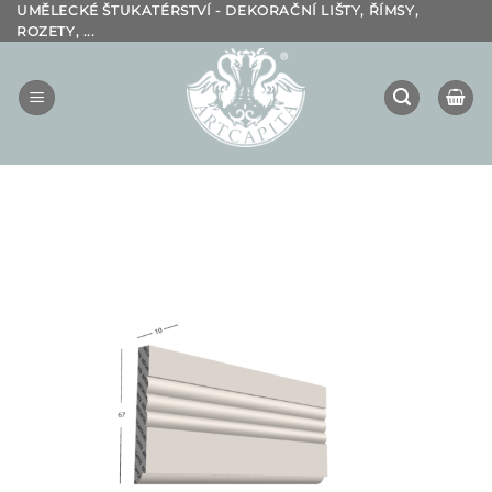
Přeskočit
UMĚLECKÉ ŠTUKATÉRSTVÍ - DEKORAČNÍ LIŠTY, ŘÍMSY,
ROZETY, ...
na
obsah