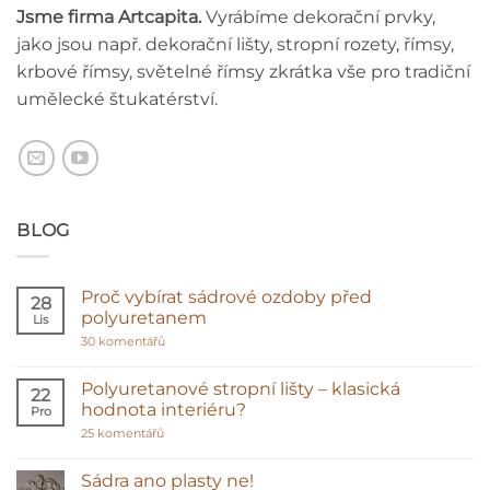
Jsme firma Artcapita.
Vyrábíme dekorační prvky,
jako jsou např. dekorační lišty, stropní rozety, římsy,
krbové římsy, světelné římsy zkrátka vše pro tradiční
umělecké štukatérství.
BLOG
Proč vybírat sádrové ozdoby před
28
polyuretanem
Lis
u
30 komentářů
textu
s
názvem
Polyuretanové stropní lišty – klasická
22
Proč
hodnota interiéru?
Pro
vybírat
sádrové
u
25 komentářů
ozdoby
textu
před
s
polyuretanem
názvem
Sádra ano plasty ne!
Polyuretanové