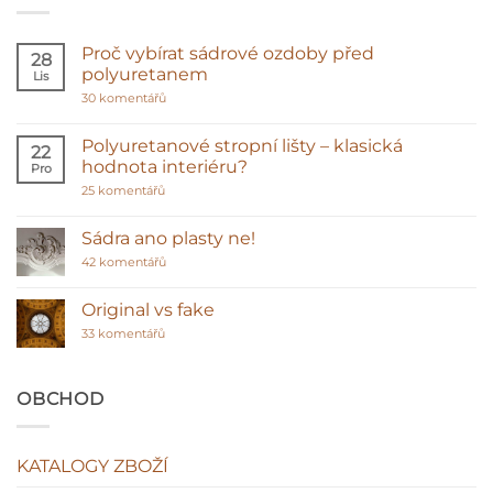
Proč vybírat sádrové ozdoby před
28
polyuretanem
Lis
u
30 komentářů
textu
s
názvem
Polyuretanové stropní lišty – klasická
22
Proč
hodnota interiéru?
Pro
vybírat
sádrové
u
25 komentářů
ozdoby
textu
před
s
polyuretanem
názvem
Sádra ano plasty ne!
Polyuretanové
stropní
u
42 komentářů
lišty
textu
–
s
klasická
názvem
Original vs fake
hodnota
Sádra
interiéru?
u
ano
33 komentářů
textu
plasty
s
ne!
názvem
Original
OBCHOD
vs
fake
KATALOGY ZBOŽÍ