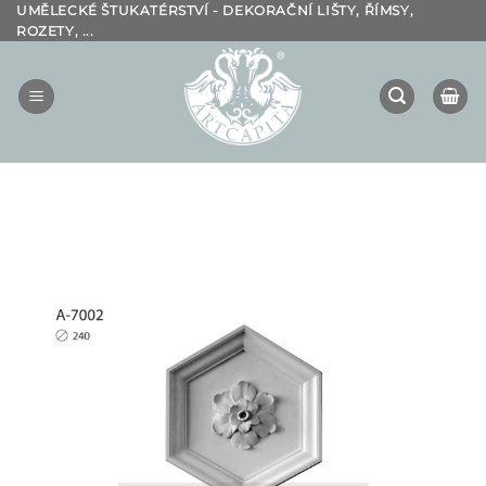
Přeskočit
UMĚLECKÉ ŠTUKATÉRSTVÍ - DEKORAČNÍ LIŠTY, ŘÍMSY,
ROZETY, ...
na
obsah