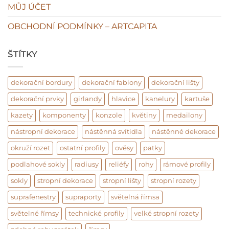
MŮJ ÚČET
OBCHODNÍ PODMÍNKY – ARTCAPITA
ŠTÍTKY
dekorační bordury
dekorační fabiony
dekorační lišty
dekorační prvky
girlandy
hlavice
kanelury
kartuše
kazety
komponenty
konzole
květiny
medailony
nástropní dekorace
nástěnná svítidla
nástěnné dekorace
okruží rozet
ostatní profily
ověsy
patky
podlahové sokly
radiusy
reliéfy
rohy
rámové profily
sokly
stropní dekorace
stropní lišty
stropní rozety
suprafenestry
supraporty
světelná římsa
světelné římsy
technické profily
velké stropní rozety