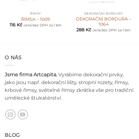
ŘÍMSY
DEKORAČNÍ BORDURY
DEKORAČNÍ BORDURA –
ŘÍMSA – 1009
1064
116
Kč
cena bez DPH
za 1 bm
288
Kč
cena bez DPH
za 1 bm
O NÁS
Jsme firma Artcapita.
Vyrábíme dekorační prvky,
jako jsou např. dekorační lišty, stropní rozety, římsy,
krbové římsy, světelné římsy zkrátka vše pro tradiční
umělecké štukatérství.
BLOG