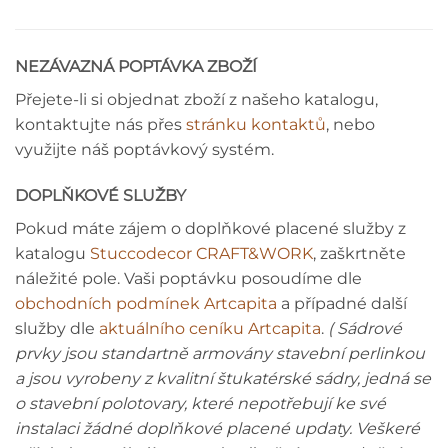
NEZÁVAZNÁ POPTÁVKA ZBOŽÍ
Přejete-li si objednat zboží z našeho katalogu,
kontaktujte nás přes
stránku kontaktů
, nebo
využijte náš poptávkový systém.
DOPLŇKOVÉ SLUŽBY
Pokud máte zájem o doplňkové placené služby z
katalogu
Stuccodecor CRAFT&WORK
, zaškrtněte
náležité pole. Vaši poptávku posoudíme dle
obchodních podmínek Artcapita
a případné další
služby dle
aktuálního ceníku Artcapita
.
( Sádrové
prvky jsou standartně armovány stavební perlinkou
a jsou vyrobeny z kvalitní štukatérské sádry, jedná se
o stavební polotovary, které nepotřebují ke své
instalaci žádné doplňkové placené updaty. Veškeré