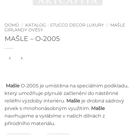
DOMŮ
/
KATALOG - STUCCO DECOR LUXURY
/
MAŠLE
GIRLANDY OVĚSY
MAŠLE – O-2005
Mašle
O-2005 je umístěna na speciálním podkladu,
který umožňuje plynulé začlenění do nástěnné
reliéfní výzdoby interiéru.
Mašle
je drobná sádrový
prvek s mnohonásobným využitím.
Mašle
navrhujeme a vyrábíme v našich dílnách z
přírodního materiálu.