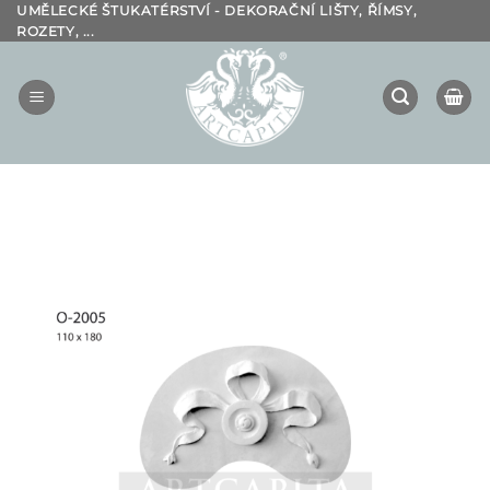
Přeskočit
UMĚLECKÉ ŠTUKATÉRSTVÍ - DEKORAČNÍ LIŠTY, ŘÍMSY,
ROZETY, ...
na
obsah