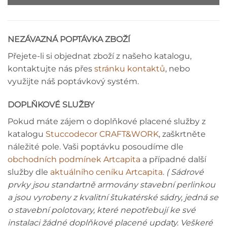
NEZÁVAZNÁ POPTÁVKA ZBOŽÍ
Přejete-li si objednat zboží z našeho katalogu,
kontaktujte nás přes
stránku kontaktů
, nebo
využijte náš poptávkový systém.
DOPLŇKOVÉ SLUŽBY
Pokud máte zájem o doplňkové placené služby z
katalogu
Stuccodecor CRAFT&WORK
, zaškrtněte
náležité pole. Vaši poptávku posoudíme dle
obchodních podmínek Artcapita
a případné další
služby dle
aktuálního ceníku Artcapita
.
( Sádrové
prvky jsou standartně armovány stavební perlinkou
a jsou vyrobeny z kvalitní štukatérské sádry, jedná se
o stavební polotovary, které nepotřebují ke své
instalaci žádné doplňkové placené updaty. Veškeré