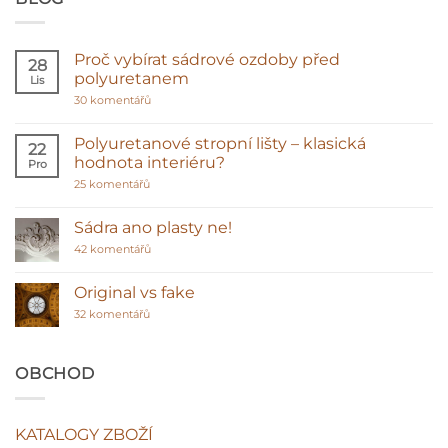
Proč vybírat sádrové ozdoby před
28
polyuretanem
Lis
u
30 komentářů
textu
s
názvem
Polyuretanové stropní lišty – klasická
22
Proč
hodnota interiéru?
Pro
vybírat
sádrové
u
25 komentářů
ozdoby
textu
před
s
polyuretanem
názvem
Sádra ano plasty ne!
Polyuretanové
stropní
u
42 komentářů
lišty
textu
–
s
klasická
názvem
Original vs fake
hodnota
Sádra
interiéru?
u
ano
32 komentářů
textu
plasty
s
ne!
názvem
Original
OBCHOD
vs
fake
KATALOGY ZBOŽÍ