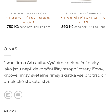
STROPNÍ LIŠTY / FABIONY
STROPNÍ LIŠTY / FABIONY
STROPNÍ LIŠTA / FABION
STROPNÍ LIŠTA / FABION
– 1020
– 1021
760
Kč
590
Kč
cena bez DPH
za 1 bm
cena bez DPH
za 1 bm
O NÁS
Jsme firma Artcapita.
Vyrábíme dekorační prvky,
jako jsou např. dekorační lišty, stropní rozety, římsy,
krbové římsy, světelné římsy zkrátka vše pro tradiční
umělecké štukatérství.
BLOG