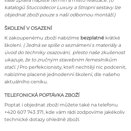
vaše zpráva napište termín a místo realizace.
(U
katalogů Stuccodecor Luxury a Stropní sestavy lze
objednat zboží pouze s naší odbornou montáží.)
ŠKOLENÍ V OSAZENÍ
K zakoupenému zboží nabízíme
bezplatné
krátké
školení.
( Jedná se spíše o seznámení s materiály a
úvod do techniky osazování, přesto naše zkušenost
ukazuje, že to zručným stavebním řemeslníkům
stačí. )
Pro perfekcionisty, kteří nechtějí nic podcenit,
nabízíme placené jednodenní školení, dle našeho
aktuálního ceníku.
TELEFONICKÁ POPTÁVKA ZBOŽÍ
Poptat i objednat zboží můžete také na telefonu
+420 607 743 371, kde vám rádi zodpovíme jakékoliv
technické dotazy ohledně zboží.