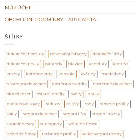
MŮJ ÚČET
OBCHODNÍ PODMÍNKY – ARTCAPITA
ŠTÍTKY
dekorační bordury
dekorační fabiony
dekorační lišty
dekorační prvky
girlandy
hlavice
kanelury
kartuše
kazety
komponenty
konzole
květiny
medailony
nástropní dekorace
nástěnná svítidla
nástěnné dekorace
okruží rozet
ostatní profily
ověsy
patky
podlahové sokly
radiusy
reliéfy
rohy
rámové profily
sokly
stropní dekorace
stropní lišty
stropní rozety
suprafenestry
supraporty
světelná římsa
světelné římsy
technické profily
velké stropní rozety