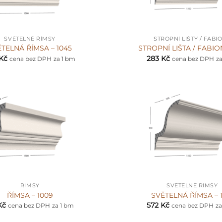
+
SVĚTELNÉ ŘÍMSY
STROPNÍ LIŠTY / FABI
TELNÁ ŘÍMSA – 1045
STROPNÍ LIŠTA / FABION
Kč
283
Kč
cena bez DPH
za 1 bm
cena bez DPH
z
+
ŘÍMSY
SVĚTELNÉ ŘÍMSY
ŘÍMSA – 1009
SVĚTELNÁ ŘÍMSA – 1
Kč
572
Kč
cena bez DPH
za 1 bm
cena bez DPH
za