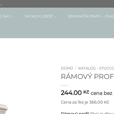
..
O NÁS
KATALOG ZBOŽÍ
DEKORAČNÍ PRVKY – OSA
DOMŮ
/
KATALOG - STUCC
RÁMOVÝ PROFIL
244.00
Kč
cena bez
Cena za 1ks je 366.00 Kč
Rámový profil
(1ks) je dlo