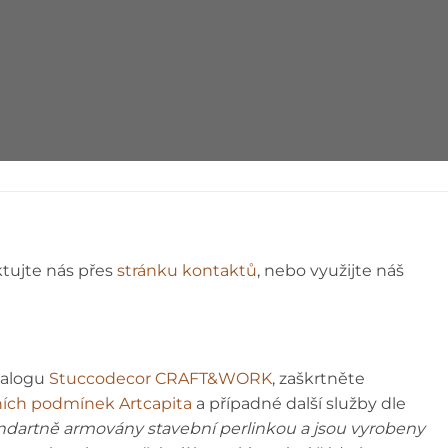
NÁVOD
ktujte nás přes
stránku kontaktů
, nebo využijte náš
talogu
Stuccodecor CRAFT&WORK
, zaškrtněte
ích podmínek Artcapita
a případné další služby dle
andartně armovány stavební perlinkou a jsou vyrobeny