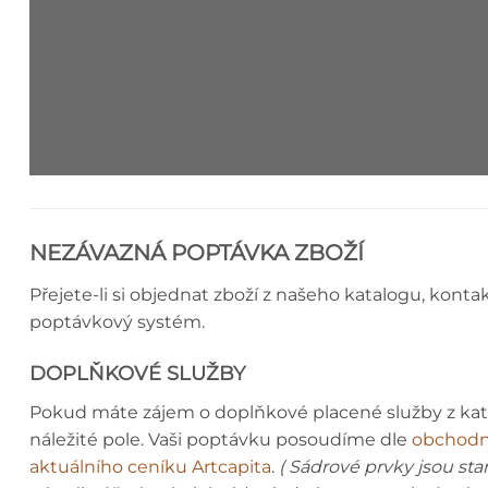
RÁMOVÝ PROFIL - MONTÁŽNÍ 
NEZÁVAZNÁ POPTÁVKA ZBOŽÍ
Přejete-li si objednat zboží z našeho katalogu, konta
poptávkový systém.
DOPLŇKOVÉ SLUŽBY
Pokud máte zájem o doplňkové placené služby z ka
náležité pole. Vaši poptávku posoudíme dle
obchodn
aktuálního ceníku Artcapita
.
( Sádrové prvky jsou st