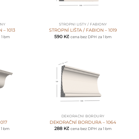
+
ONY
STROPNÍ LIŠTY / FABIONY
 – 1013
STROPNÍ LIŠTA / FABION – 1019
590
Kč
a 1 bm
cena bez DPH
za 1 bm
+
DEKORAČNÍ BORDURY
017
DEKORAČNÍ BORDURA – 1064
288
Kč
 1 bm
cena bez DPH
za 1 bm