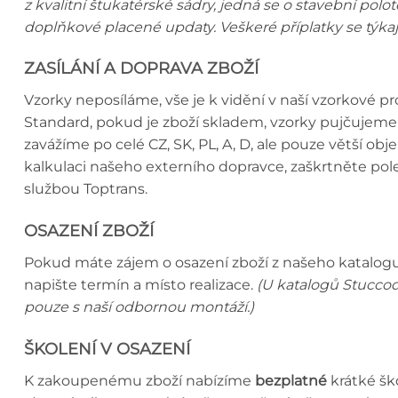
z kvalitní štukatérské sádry, jedná se o stavební polo
doplňkové placené updaty. Veškeré příplatky se týka
ZASÍLÁNÍ A DOPRAVA ZBOŽÍ
Vzorky neposíláme, vše je k vidění v naší vzorkové 
Standard, pokud je zboží skladem, vzorky pujčujeme 
zavážíme po celé CZ, SK, PL, A, D, ale pouze větší o
kalkulaci našeho externího dopravce, zaškrtněte p
službou Toptrans.
OSAZENÍ ZBOŽÍ
Pokud máte zájem o osazení zboží z našeho katalogu,
napište termín a místo realizace.
(U katalogů Stuccod
pouze s naší odbornou montáží.)
ŠKOLENÍ V OSAZENÍ
K zakoupenému zboží nabízíme
bezplatné
krátké šk