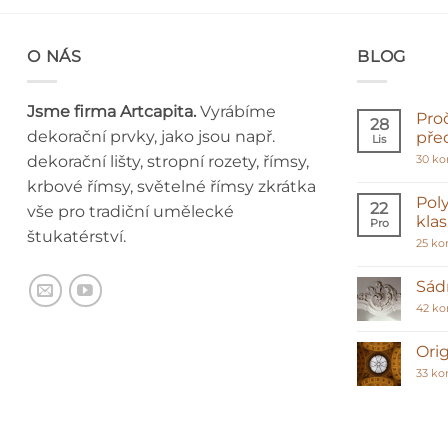
O NÁS
BLOG
Jsme firma Artcapita.
Vyrábíme
Pro
28
dekorační prvky, jako jsou např.
pře
Lis
dekorační lišty, stropní rozety, římsy,
30 k
krbové římsy, světelné římsy zkrátka
Poly
22
vše pro tradiční umělecké
kla
Pro
štukatérství.
25 ko
Sádr
42 k
Orig
33 ko