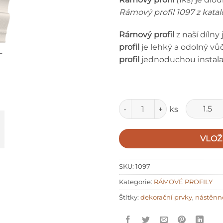
Rámový profil 1097 z kata
Rámový profil
z naší dílny
profil
je lehký a odolný v
profil
jednoduchou instalac
Množství
ks
VLOŽ
SKU:
1097
Kategorie:
RÁMOVÉ PROFILY
Štítky:
dekorační prvky
,
nástěnn