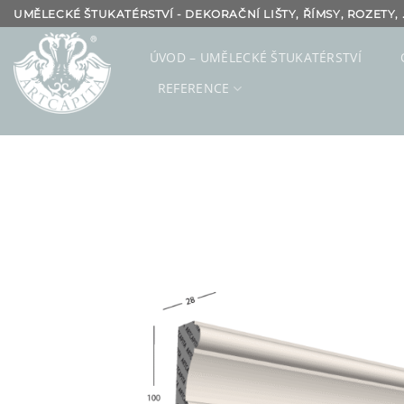
Přeskočit
UMĚLECKÉ ŠTUKATÉRSTVÍ - DEKORAČNÍ LIŠTY, ŘÍMSY, ROZETY, .
na
obsah
ÚVOD – UMĚLECKÉ ŠTUKATÉRSTVÍ
REFERENCE