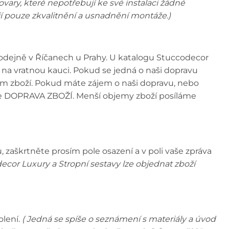
tovary, které nepotřebují ke své instalaci žádné
jí pouze zkvalitnění a usnadnění montáže.)
prodejně v Říčanech u Prahy. U katalogu Stuccodecor
na vratnou kauci. Pokud se jedná o naši dopravu
bjem zboží. Pokud máte zájem o naši dopravu, nebo
ole DOPRAVA ZBOŽÍ. Menší objemy zboží posíláme
 zaškrtněte prosím pole osazení a v poli vaše zpráva
ecor Luxury a Stropní sestavy lze objednat zboží
olení.
( Jedná se spíše o seznámení s materiály a úvod