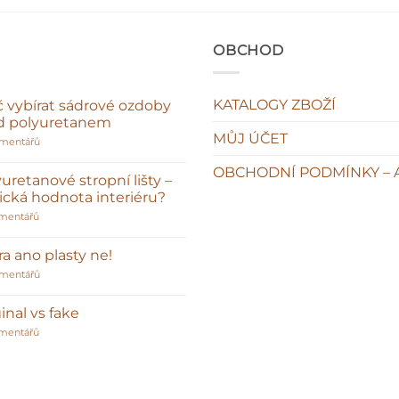
OBCHOD
KATALOGY ZBOŽÍ
č vybírat sádrové ozdoby
d polyuretanem
MŮJ ÚČET
u
omentářů
textu
s
OBCHODNÍ PODMÍNKY – 
názvem
uretanové stropní lišty –
Proč
sická hodnota interiéru?
vybírat
sádrové
u
mentářů
ozdoby
textu
před
s
polyuretanem
názvem
a ano plasty ne!
Polyuretanové
stropní
u
omentářů
lišty
textu
–
s
klasická
názvem
inal vs fake
hodnota
Sádra
interiéru?
u
ano
mentářů
textu
plasty
s
ne!
názvem
Original
vs