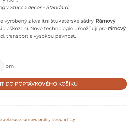
logu Stucco decor – Standard.
 je vyrobený z kvalitní štukatérské sádry.
Rámový
ůči poškození. Nové technologie umožňují pro
rámový
i, transport a vysokou pevnost.
bm
IT DO POPTÁVKOVÉHO KOŠÍKU
é dekorace
,
rámové profily
,
stropní lišty