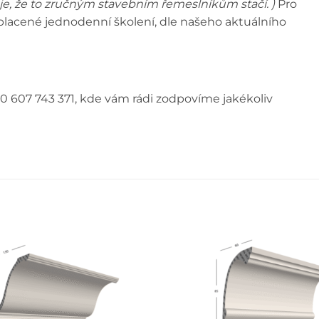
e, že to zručným stavebním řemeslníkům stačí. )
Pro
e placené jednodenní školení, dle našeho aktuálního
0 607 743 371, kde vám rádi zodpovíme jakékoliv