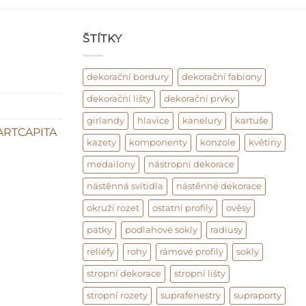
ŠTÍTKY
dekorační bordury
dekorační fabiony
dekorační lišty
dekorační prvky
girlandy
hlavice
kanelury
kartuše
ARTCAPITA
kazety
komponenty
konzole
květiny
medailony
nástropní dekorace
nástěnná svítidla
nástěnné dekorace
okruží rozet
ostatní profily
ověsy
patky
podlahové sokly
radiusy
reliéfy
rohy
rámové profily
sokly
stropní dekorace
stropní lišty
stropní rozety
suprafenestry
supraporty