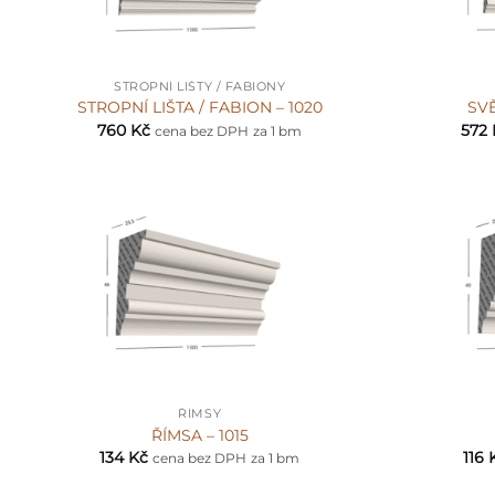
+
+
STROPNÍ LIŠTY / FABIONY
STROPNÍ LIŠTA / FABION – 1020
SVĚ
760
Kč
572
cena bez DPH
za 1 bm
+
+
ŘÍMSY
ŘÍMSA – 1015
134
Kč
116
cena bez DPH
za 1 bm