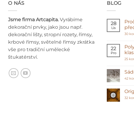
O NÁS
BLOG
Jsme firma Artcapita.
Vyrábíme
Pro
28
dekorační prvky, jako jsou např.
pře
Lis
dekorační lišty, stropní rozety, římsy,
30 k
krbové římsy, světelné římsy zkrátka
Poly
22
vše pro tradiční umělecké
kla
Pro
štukatérství.
25 ko
Sádr
42 k
Orig
32 ko