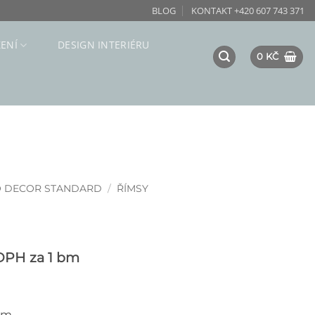
BLOG
KONTAKT +420 607 743 371
ZENÍ
DESIGN INTERIÉRU
0
KČ
O DECOR STANDARD
/
ŘÍMSY
 DPH
za 1 bm
cm.