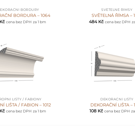
EKORAČNÍ BORDURY
SVĚTELNÉ ŘÍMSY
AČNÍ BORDURA – 1064
SVĚTELNÁ ŘÍMSA – 1
Kč
484
Kč
cena bez DPH
za 1 bm
cena bez DPH
z
+
ROPNÍ LIŠTY / FABIONY
DEKORAČNÍ LIŠTY
Í LIŠTA / FABION – 1012
DEKORAČNÍ LIŠTA – 
Kč
108
Kč
cena bez DPH
za 1 bm
cena bez DPH
za