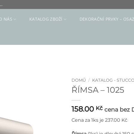
..
O NÁS
KATALOG ZBOŽÍ
DEKORAČNÍ PRVKY – OSA
DOMŮ
/
KATALOG - STUCC
ŘÍMSA – 1025
158.00
Kč
cena bez
Cena za 1ks je 237.00 Kč
Římsa
(1ks) je dlouhá 150 