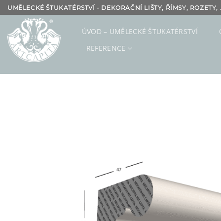
Přeskočit
UMĚLECKÉ ŠTUKATÉRSTVÍ - DEKORAČNÍ LIŠTY, ŘÍMSY, ROZETY, .
na
obsah
ÚVOD – UMĚLECKÉ ŠTUKATÉRSTVÍ
REFERENCE