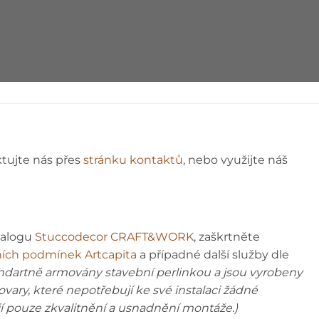
ktujte nás přes
stránku kontaktů
, nebo využijte náš
talogu
Stuccodecor CRAFT&WORK
, zaškrtněte
ích podmínek Artcapita
a případné další služby dle
andartně armovány stavební perlinkou a jsou vyrobeny
tovary, které nepotřebují ke své instalaci žádné
jí pouze zkvalitnění a usnadnění montáže.)