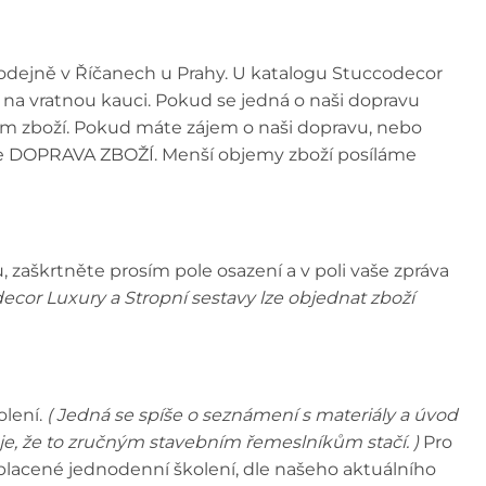
prodejně v Říčanech u Prahy. U katalogu Stuccodecor
na vratnou kauci. Pokud se jedná o naši dopravu
bjem zboží. Pokud máte zájem o naši dopravu, nebo
ole DOPRAVA ZBOŽÍ. Menší objemy zboží posíláme
 zaškrtněte prosím pole osazení a v poli vaše zpráva
ecor Luxury a Stropní sestavy lze objednat zboží
olení.
( Jedná se spíše o seznámení s materiály a úvod
e, že to zručným stavebním řemeslníkům stačí. )
Pro
e placené jednodenní školení, dle našeho aktuálního