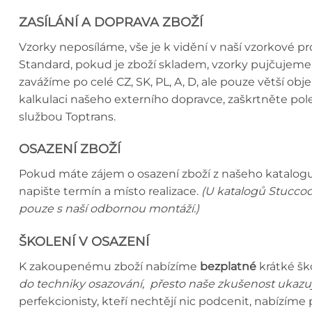
ZASÍLÁNÍ A DOPRAVA ZBOŽÍ
Vzorky neposíláme, vše je k vidění v naší vzorkové 
Standard, pokud je zboží skladem, vzorky pujčujeme 
zavážíme po celé CZ, SK, PL, A, D, ale pouze větší o
kalkulaci našeho externího dopravce, zaškrtněte p
službou Toptrans.
OSAZENÍ ZBOŽÍ
Pokud máte zájem o osazení zboží z našeho katalogu,
napište termín a místo realizace.
(U katalogů Stuccod
pouze s naší odbornou montáží.)
ŠKOLENÍ V OSAZENÍ
K zakoupenému zboží nabízíme
bezplatné
krátké šk
do techniky osazování, přesto naše zkušenost ukazuj
perfekcionisty, kteří nechtějí nic podcenit, nabízím