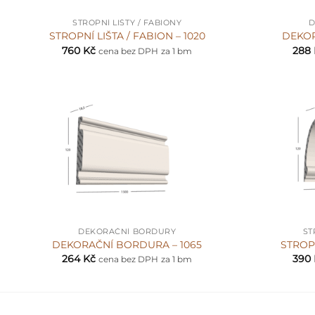
STROPNÍ LIŠTY / FABIONY
D
STROPNÍ LIŠTA / FABION – 1020
DEKOR
760
Kč
288
cena bez DPH
za 1 bm
+
+
DEKORAČNÍ BORDURY
ST
DEKORAČNÍ BORDURA – 1065
STROPN
264
Kč
390
cena bez DPH
za 1 bm