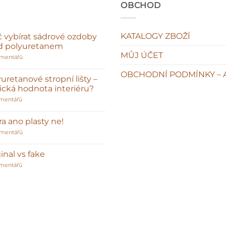
OBCHOD
KATALOGY ZBOŽÍ
č vybírat sádrové ozdoby
d polyuretanem
MŮJ ÚČET
u
omentářů
textu
s
OBCHODNÍ PODMÍNKY – 
názvem
uretanové stropní lišty –
Proč
sická hodnota interiéru?
vybírat
sádrové
u
mentářů
ozdoby
textu
před
s
polyuretanem
názvem
a ano plasty ne!
Polyuretanové
stropní
u
omentářů
lišty
textu
–
s
klasická
názvem
inal vs fake
hodnota
Sádra
interiéru?
u
ano
mentářů
textu
plasty
s
ne!
názvem
Original
vs
fake