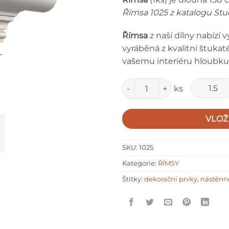
Římsa 1025 z katalogu Stu
Římsa
z naší dílny nabízí 
vyráběná z kvalitní štukat
vašemu interiéru hloubku 
Množství
ks
VLOŽ
SKU:
1025
Kategorie:
ŘÍMSY
Štítky:
dekorační prvky
,
nástěnn