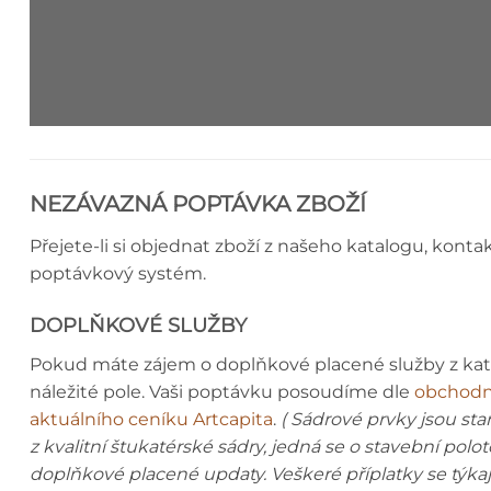
ŘÍMSA - MONTÁŽNÍ NÁVOD
NEZÁVAZNÁ POPTÁVKA ZBOŽÍ
Přejete-li si objednat zboží z našeho katalogu, konta
poptávkový systém.
DOPLŇKOVÉ SLUŽBY
Pokud máte zájem o doplňkové placené služby z ka
náležité pole. Vaši poptávku posoudíme dle
obchodn
aktuálního ceníku Artcapita
.
( Sádrové prvky jsou st
z kvalitní štukatérské sádry, jedná se o stavební polo
doplňkové placené updaty. Veškeré příplatky se týka