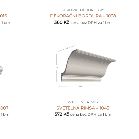
DEKORAČNÍ BORDURY
016
DEKORAČNÍ BORDURA – 1038
360
Kč
a 1 bm
cena bez DPH
za 1 bm
+
SVĚTELNÉ ŘÍMSY
1007
SVĚTELNÁ ŘÍMSA – 1045
572
Kč
 1 bm
cena bez DPH
za 1 bm