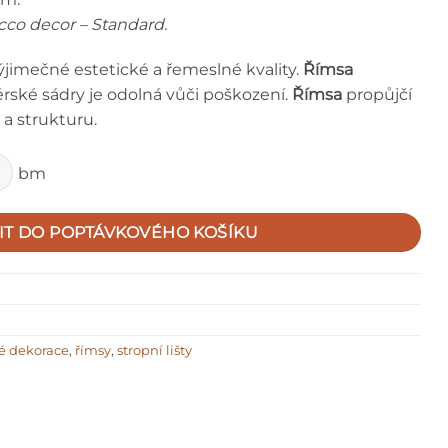
cco decor – Standard.
výjimečné estetické a řemeslné kvality.
Římsa
érské sádry je odolná vůči poškození.
Římsa
propůjčí
a strukturu.
bm
IT DO POPTÁVKOVÉHO KOŠÍKU
é dekorace
,
římsy
,
stropní lišty