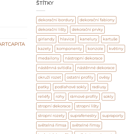
ŠTÍTKY
dekorační bordury
dekorační fabiony
dekorační lišty
dekorační prvky
girlandy
hlavice
kanelury
kartuše
ARTCAPITA
kazety
komponenty
konzole
květiny
medailony
nástropní dekorace
nástěnná svítidla
nástěnné dekorace
okruží rozet
ostatní profily
ověsy
patky
podlahové sokly
radiusy
reliéfy
rohy
rámové profily
sokly
stropní dekorace
stropní lišty
stropní rozety
suprafenestry
supraporty
světelná římsa
světelné římsy