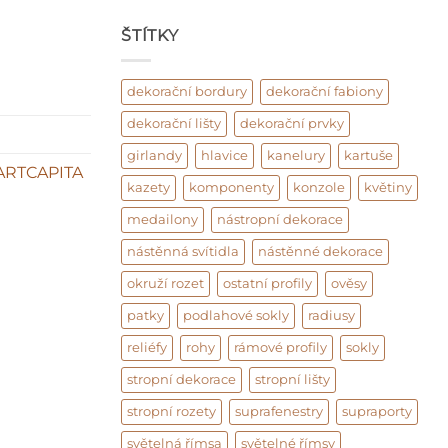
ŠTÍTKY
dekorační bordury
dekorační fabiony
dekorační lišty
dekorační prvky
girlandy
hlavice
kanelury
kartuše
ARTCAPITA
kazety
komponenty
konzole
květiny
medailony
nástropní dekorace
nástěnná svítidla
nástěnné dekorace
okruží rozet
ostatní profily
ověsy
patky
podlahové sokly
radiusy
reliéfy
rohy
rámové profily
sokly
stropní dekorace
stropní lišty
stropní rozety
suprafenestry
supraporty
světelná římsa
světelné římsy