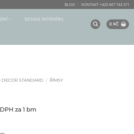
BLOG
KONTAKT +420 607 743 371
ZENÍ
DESIGN INTERIÉRU
0
KČ
O DECOR STANDARD
/
ŘÍMSY
 DPH
za 1 bm
cm.