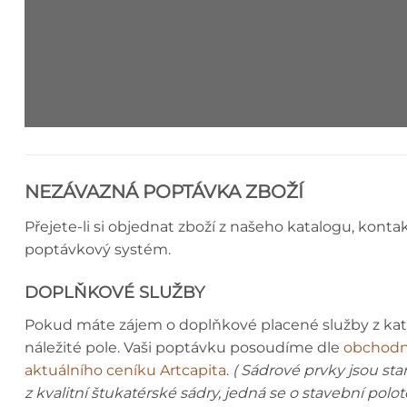
ŘÍMSA - MONTÁŽNÍ NÁVOD
NEZÁVAZNÁ POPTÁVKA ZBOŽÍ
Přejete-li si objednat zboží z našeho katalogu, konta
poptávkový systém.
DOPLŇKOVÉ SLUŽBY
Pokud máte zájem o doplňkové placené služby z ka
náležité pole. Vaši poptávku posoudíme dle
obchodn
aktuálního ceníku Artcapita
.
( Sádrové prvky jsou st
z kvalitní štukatérské sádry, jedná se o stavební polo