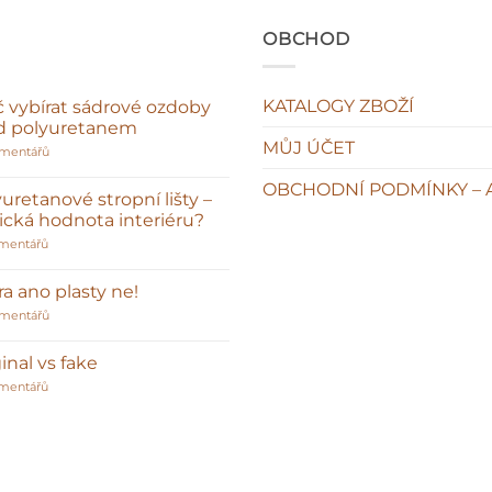
OBCHOD
KATALOGY ZBOŽÍ
č vybírat sádrové ozdoby
d polyuretanem
MŮJ ÚČET
u
omentářů
textu
s
OBCHODNÍ PODMÍNKY – 
názvem
uretanové stropní lišty –
Proč
sická hodnota interiéru?
vybírat
sádrové
u
mentářů
ozdoby
textu
před
s
polyuretanem
názvem
a ano plasty ne!
Polyuretanové
stropní
u
omentářů
lišty
textu
–
s
klasická
názvem
inal vs fake
hodnota
Sádra
interiéru?
u
ano
mentářů
textu
plasty
s
ne!
názvem
Original
vs
fake