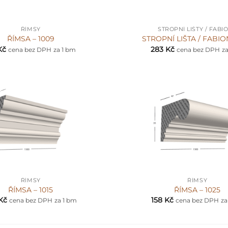
+
ŘÍMSY
STROPNÍ LIŠTY / FABI
ŘÍMSA – 1009
STROPNÍ LIŠTA / FABION
Kč
283
Kč
cena bez DPH
za 1 bm
cena bez DPH
z
+
ŘÍMSY
ŘÍMSY
ŘÍMSA – 1015
ŘÍMSA – 1025
Kč
158
Kč
cena bez DPH
za 1 bm
cena bez DPH
za