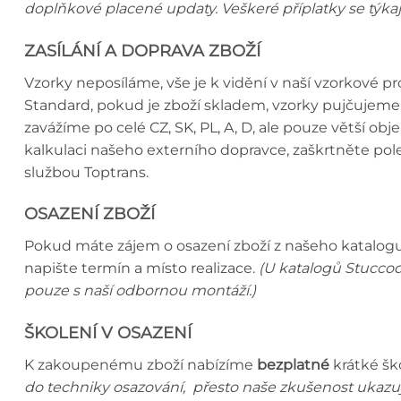
doplňkové placené updaty. Veškeré příplatky se týka
ZASÍLÁNÍ A DOPRAVA ZBOŽÍ
Vzorky neposíláme, vše je k vidění v naší vzorkové 
Standard, pokud je zboží skladem, vzorky pujčujeme 
zavážíme po celé CZ, SK, PL, A, D, ale pouze větší o
kalkulaci našeho externího dopravce, zaškrtněte p
službou Toptrans.
OSAZENÍ ZBOŽÍ
Pokud máte zájem o osazení zboží z našeho katalogu,
napište termín a místo realizace.
(U katalogů Stuccod
pouze s naší odbornou montáží.)
ŠKOLENÍ V OSAZENÍ
K zakoupenému zboží nabízíme
bezplatné
krátké šk
do techniky osazování, přesto naše zkušenost ukazuj