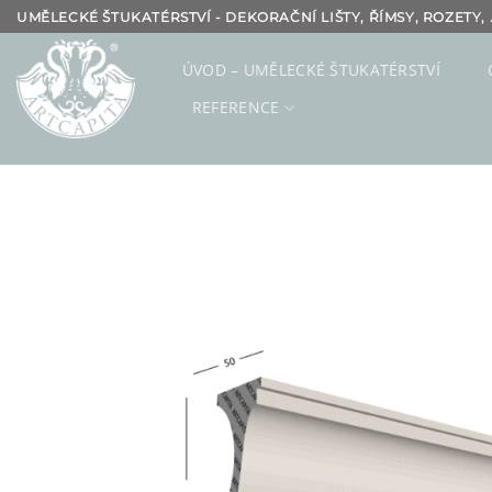
Přeskočit
UMĚLECKÉ ŠTUKATÉRSTVÍ - DEKORAČNÍ LIŠTY, ŘÍMSY, ROZETY, .
na
obsah
ÚVOD – UMĚLECKÉ ŠTUKATÉRSTVÍ
REFERENCE