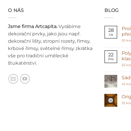
O NÁS
BLOG
Jsme firma Artcapita.
Vyrábíme
Pro
28
dekorační prvky, jako jsou např.
pře
Lis
dekorační lišty, stropní rozety, římsy,
30 k
krbové římsy, světelné římsy zkrátka
Poly
22
vše pro tradiční umělecké
kla
Pro
štukatérství.
25 ko
Sádr
42 k
Orig
32 ko