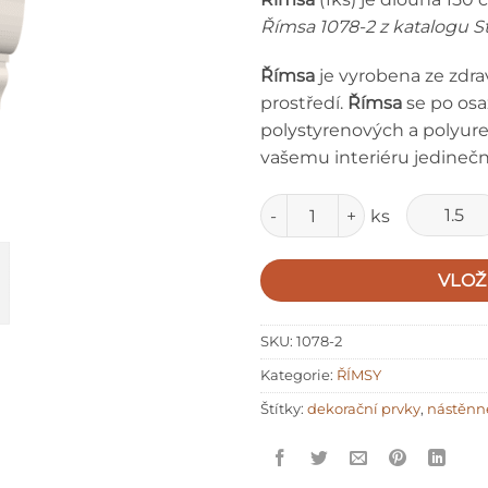
Římsa 1078-2 z katalogu S
Římsa
je vyrobena ze zdra
prostředí.
Římsa
se po osaz
polystyrenových a polyu
vašemu interiéru jedinečn
Množství
ks
VLOŽ
SKU:
1078-2
Kategorie:
ŘÍMSY
Štítky:
dekorační prvky
,
nástěnn