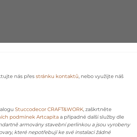
ktujte nás přes
stránku kontaktů
, nebo využijte náš
talogu
Stuccodecor CRAFT&WORK
, zaškrtněte
ích podmínek Artcapita
a případné další služby dle
andartně armovány stavební perlinkou a jsou vyrobeny
tovary, které nepotřebují ke své instalaci žádné