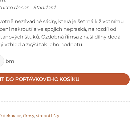
tucco decor – Standard.
votně nezávadné sádry, která je šetrná k životnímu
ení nekroutí a ve spojích nepraská, na rozdíl od
retanových štuků. Ozdobná
římsa
z naší dílny dodá
ý vzhled a zvýší tak jeho hodnotu.
bm
IT DO POPTÁVKOVÉHO KOŠÍKU
é dekorace
,
římsy
,
stropní lišty