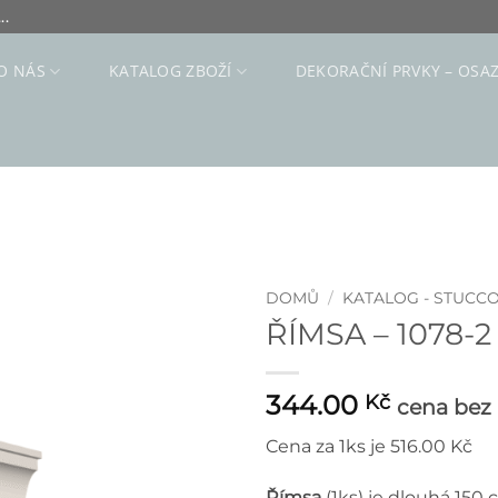
..
O NÁS
KATALOG ZBOŽÍ
DEKORAČNÍ PRVKY – OSA
DOMŮ
/
KATALOG - STUCC
ŘÍMSA – 1078-2
344.00
Kč
cena bez
Cena za 1ks je 516.00 Kč
Římsa
(1ks) je dlouhá 150 