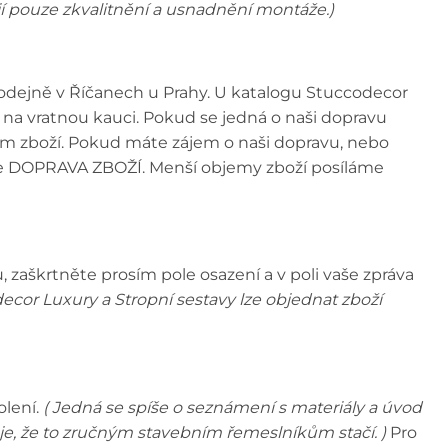
jí pouze zkvalitnění a usnadnění montáže.)
prodejně v Říčanech u Prahy. U katalogu Stuccodecor
na vratnou kauci. Pokud se jedná o naši dopravu
bjem zboží. Pokud máte zájem o naši dopravu, nebo
ole DOPRAVA ZBOŽÍ. Menší objemy zboží posíláme
 zaškrtněte prosím pole osazení a v poli vaše zpráva
ecor Luxury a Stropní sestavy lze objednat zboží
olení.
( Jedná se spíše o seznámení s materiály a úvod
e, že to zručným stavebním řemeslníkům stačí. )
Pro