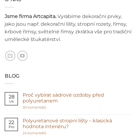
Jsme firma Artcapita.
Vyrábíme dekorační prvky,
jako jsou např. dekorační lišty, stropní rozety, římsy,
krbové římsy, světelné římsy zkrátka vše pro tradiční
umělecké štukatérství.
BLOG
Proč vybírat sádrové ozdoby před
28
polyuretanem
Lis
u
30 komentářů
textu
s
názvem
Polyuretanové stropní lišty – klasická
22
Proč
hodnota interiéru?
Pro
vybírat
sádrové
u
24 komentářů
ozdoby
textu