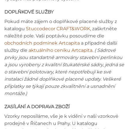
DOPLŇKOVÉ SLUŽBY
Pokud máte zájem o doplňkové placené služby z
katalogu
Stuccodecor CRAFT&WORK
, zaškrtněte
náležité pole. Vaši poptávku posoudíme dle
obchodních podmínek Artcapita
a případné další
služby dle
aktuálního ceníku Artcapita
.
( Sádrové
prvky jsou standartně armovány stavební perlinkou
a jsou vyrobeny z kvalitní štukatérské sádry, jedná se
o stavební polotovary, které nepotřebují ke své
instalaci žádné doplňkové placené updaty. Veškeré
příplatky se týkají pouze zkvalitnění a usnadnění
montáže.)
ZASÍLÁNÍ A DOPRAVA ZBOŽÍ
Vzorky neposíláme, vše je k vidění v naší vzorkové
prodejně v Říčanech u Prahy. U katalogu