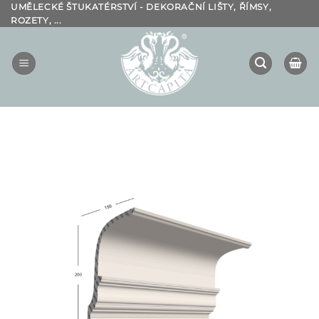
Přeskočit
UMĚLECKÉ ŠTUKATÉRSTVÍ - DEKORAČNÍ LIŠTY, ŘÍMSY,
ROZETY, ...
na
obsah