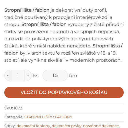
Stropní lišta / fabion
je dekorativní dutý profil,
tradičně používaný k propojení interiérové zdi a
stropu.
Stropní lišta / fabion
vyrobený z čistě přírodní
sádry se po osazení nekroutí a ve spojích nepraská,
na rozdíl od polystyrenových a polyuretanových
štuků, které v naší nabídce nenajdete.
Stropní lišta /
fabion
byl v architektuře rozšířen zvláště v 18. a 19.
století, ale vynikne skvěle i v moderních prostorách.
Množství
ks
bm
VLOŽIT DO POPTÁVKOVÉHO KOŠÍKU
SKU:
1072
Kategorie:
STROPNÍ LIŠTY / FABIONY
Štítky:
dekorační fabiony
,
dekorační prvky
,
nástěnné dekorace
,