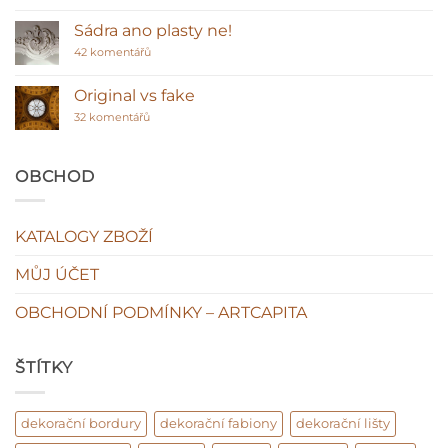
před
s
polyuretanem
názvem
Sádra ano plasty ne!
Polyuretanové
stropní
u
42 komentářů
lišty
textu
–
s
klasická
názvem
Original vs fake
hodnota
Sádra
u
interiéru?
ano
32 komentářů
textu
plasty
s
ne!
názvem
Original
OBCHOD
vs
fake
KATALOGY ZBOŽÍ
MŮJ ÚČET
OBCHODNÍ PODMÍNKY – ARTCAPITA
ŠTÍTKY
dekorační bordury
dekorační fabiony
dekorační lišty