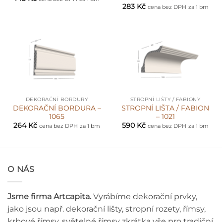
283
Kč
cena bez DPH
za 1 bm
DEKORAČNÍ BORDURY
STROPNÍ LIŠTY / FABIONY
DEKORAČNÍ BORDURA –
STROPNÍ LIŠTA / FABION
1065
– 1021
264
Kč
590
Kč
cena bez DPH
za 1 bm
cena bez DPH
za 1 bm
O NÁS
Jsme firma Artcapita.
Vyrábíme dekorační prvky,
jako jsou např. dekorační lišty, stropní rozety, římsy,
krbové římsy, světelné římsy zkrátka vše pro tradiční