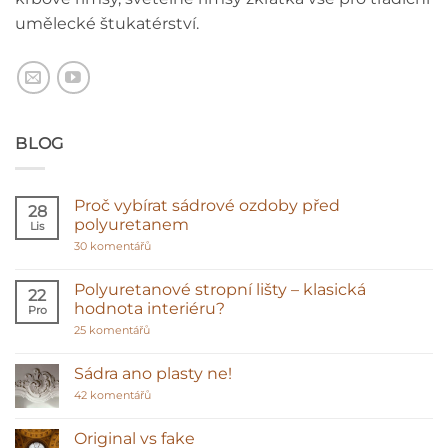
umělecké štukatérství.
BLOG
Proč vybírat sádrové ozdoby před
28
polyuretanem
Lis
u
30 komentářů
textu
s
názvem
Polyuretanové stropní lišty – klasická
22
Proč
hodnota interiéru?
Pro
vybírat
sádrové
u
25 komentářů
ozdoby
textu
před
s
polyuretanem
názvem
Sádra ano plasty ne!
Polyuretanové
stropní
u
42 komentářů
lišty
textu
–
s
klasická
názvem
Original vs fake
hodnota
Sádra