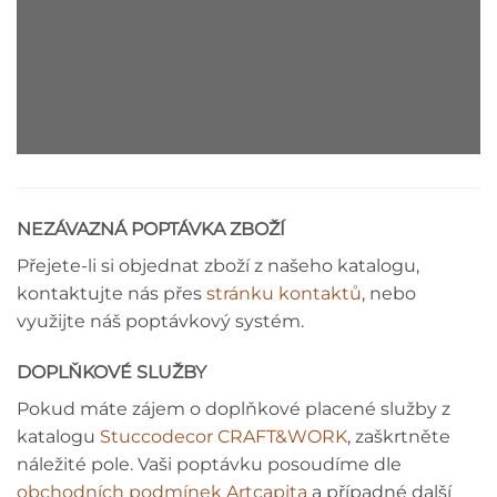
STROPNÍ LIŠTA - MONTÁŽNÍ NÁVOD
NEZÁVAZNÁ POPTÁVKA ZBOŽÍ
Přejete-li si objednat zboží z našeho katalogu,
kontaktujte nás přes
stránku kontaktů
, nebo
využijte náš poptávkový systém.
DOPLŇKOVÉ SLUŽBY
Pokud máte zájem o doplňkové placené služby z
katalogu
Stuccodecor CRAFT&WORK
, zaškrtněte
náležité pole. Vaši poptávku posoudíme dle
obchodních podmínek Artcapita
a případné další