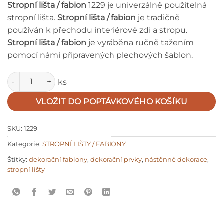
Stropní lišta / fabion
1229 je univerzálně použitelná
stropní lišta.
Stropní lišta / fabion
je tradičně
používán k přechodu interiérové zdi a stropu.
Stropní lišta / fabion
je vyráběna ručně tažením
pomocí námi připravených plechových šablon.
Množství
ks
VLOŽIT DO POPTÁVKOVÉHO KOŠÍKU
SKU:
1229
Kategorie:
STROPNÍ LIŠTY / FABIONY
Štítky:
dekorační fabiony
,
dekorační prvky
,
nástěnné dekorace
,
stropní lišty