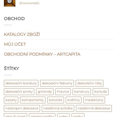
interiéru?
u
ano
33 komentářů
textu
plasty
s
ne!
názvem
Original
OBCHOD
vs
fake
KATALOGY ZBOŽÍ
MŮJ ÚČET
OBCHODNÍ PODMÍNKY – ARTCAPITA
ŠTÍTKY
dekorační bordury
dekorační fabiony
dekorační lišty
dekorační prvky
girlandy
hlavice
kanelury
kartuše
kazety
komponenty
konzole
květiny
medailony
nástropní dekorace
nástěnná svítidla
nástěnné dekorace
okruží rozet
ostatní profily
ověsy
patky