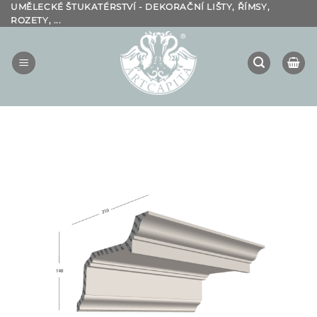
Přeskočit
UMĚLECKÉ ŠTUKATÉRSTVÍ - DEKORAČNÍ LIŠTY, ŘÍMSY,
ROZETY, ...
na
obsah