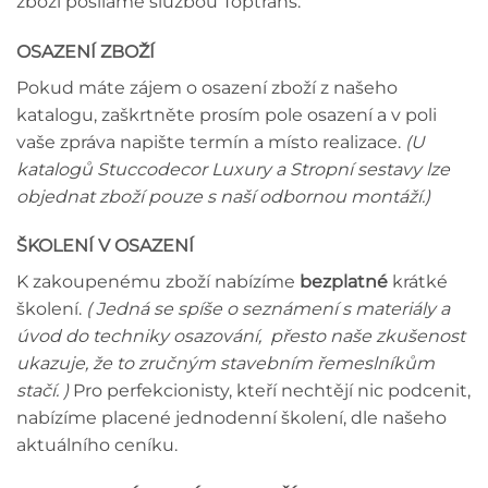
zboží posíláme službou Toptrans.
OSAZENÍ ZBOŽÍ
Pokud máte zájem o osazení zboží z našeho
katalogu, zaškrtněte prosím pole osazení a v poli
vaše zpráva napište termín a místo realizace.
(U
katalogů Stuccodecor Luxury a Stropní sestavy lze
objednat zboží pouze s naší odbornou montáží.)
ŠKOLENÍ V OSAZENÍ
K zakoupenému zboží nabízíme
bezplatné
krátké
školení.
( Jedná se spíše o seznámení s materiály a
úvod do techniky osazování, přesto naše zkušenost
ukazuje, že to zručným stavebním řemeslníkům
stačí. )
Pro perfekcionisty, kteří nechtějí nic podcenit,
nabízíme placené jednodenní školení, dle našeho
aktuálního ceníku.