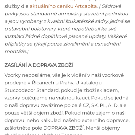
služby dle
aktuálního ceníku Artcapita
.
( Sádrové
prvky jsou standartně armovány stavební perlinkou
a jsou vyrobeny z kvalitní štukatérské sádry, jedná se
o stavební polotovary, které nepotřebují ke své
instalaci žádné doplňkové placené updaty. Veškeré
příplatky se týkají pouze zkvalitnění a usnadnění
montáže.)
ZASÍLÁNÍ A DOPRAVA ZBOŽÍ
Vzorky neposíláme, vše je k vidění v naší vzorkové
prodejně v Říčanech u Prahy. U katalogu
Stuccodecor Standard, pokud je zboží skladem,
vzorky pujčujeme na vratnou kauci. Pokud se jedná
o naši dopravu zavážíme po celé CZ, SK, PL, A, D, ale
pouze větší objem zboží. Pokud máte zájem o naši
dopravu, nebo kalkulaci našeho externího dopravce,
zaškrtněte pole DOPRAVA ZBOŽÍ. Menší objemy