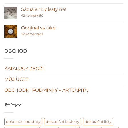
textu
před
s
polyuretanem
názvem
Sádra ano plasty ne!
Polyuretanové
stropní
u
42 komentářů
lišty
textu
–
s
klasická
názvem
Original vs fake
hodnota
Sádra
u
interiéru?
ano
32 komentářů
textu
plasty
s
ne!
názvem
Original
OBCHOD
vs
fake
KATALOGY ZBOŽÍ
MŮJ ÚČET
OBCHODNÍ PODMÍNKY – ARTCAPITA
ŠTÍTKY
dekorační bordury
dekorační fabiony
dekorační lišty