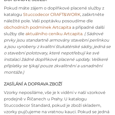
Pokud máte zájem o doplňkové placené služby z
katalogu
Stuccodecor CRAFT&WORK
, zaškrtněte
náležité pole. Vaši poptávku posoudíme dle
obchodních podmínek Artcapita
a případné další
služby dle
aktuálního ceníku Artcapita
.
( Sádrové
prvky jsou standartně armovány stavební perlinkou
a jsou vyrobeny z kvalitní štukatérské sádry, jedná se
o stavební polotovary, které nepotřebují ke své
instalaci žádné doplňkové placené updaty. Veškeré
příplatky se týkají pouze zkvalitnění a usnadnění
montáže.)
ZASÍLÁNÍ A DOPRAVA ZBOŽÍ
Vzorky neposíláme, vše je k vidění v naší vzorkové
prodejně v Říčanech u Prahy. U katalogu
Stuccodecor Standard, pokud je zboží skladem,
vzorky pujčujeme na vratnou kauci. Pokud se jedná