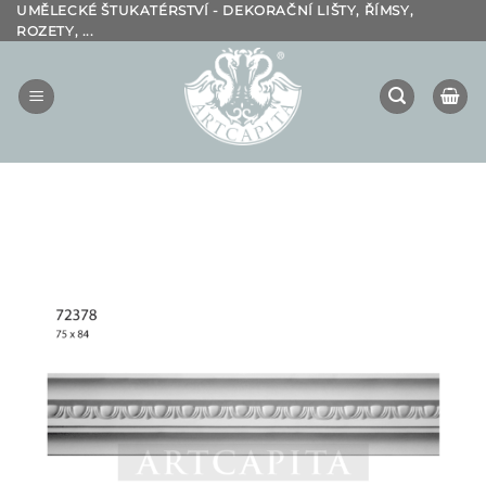
Přeskočit
UMĚLECKÉ ŠTUKATÉRSTVÍ - DEKORAČNÍ LIŠTY, ŘÍMSY,
ROZETY, ...
na
obsah