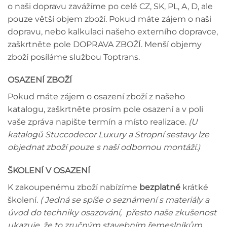
o naši dopravu zavážíme po celé CZ, SK, PL, A, D, ale
pouze větší objem zboží. Pokud máte zájem o naši
dopravu, nebo kalkulaci našeho externího dopravce,
zaškrtněte pole DOPRAVA ZBOŽÍ. Menší objemy
zboží posíláme službou Toptrans.
OSAZENÍ ZBOŽÍ
Pokud máte zájem o osazení zboží z našeho
katalogu, zaškrtněte prosím pole osazení a v poli
vaše zpráva napište termín a místo realizace.
(U
katalogů Stuccodecor Luxury a Stropní sestavy lze
objednat zboží pouze s naší odbornou montáží.)
ŠKOLENÍ V OSAZENÍ
K zakoupenému zboží nabízíme
bezplatné
krátké
školení.
( Jedná se spíše o seznámení s materiály a
úvod do techniky osazování, přesto naše zkušenost
ukazuje, že to zručným stavebním řemeslníkům