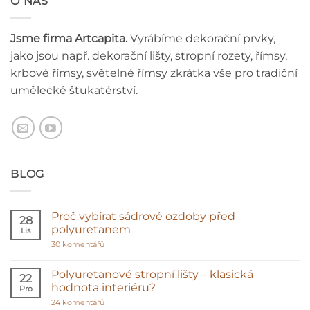
O NÁS
Jsme firma Artcapita.
Vyrábíme dekorační prvky,
jako jsou např. dekorační lišty, stropní rozety, římsy,
krbové římsy, světelné římsy zkrátka vše pro tradiční
umělecké štukatérství.
BLOG
Proč vybírat sádrové ozdoby před
28
polyuretanem
Lis
u
30 komentářů
textu
s
názvem
Polyuretanové stropní lišty – klasická
22
Proč
hodnota interiéru?
Pro
vybírat
sádrové
u
24 komentářů
ozdoby