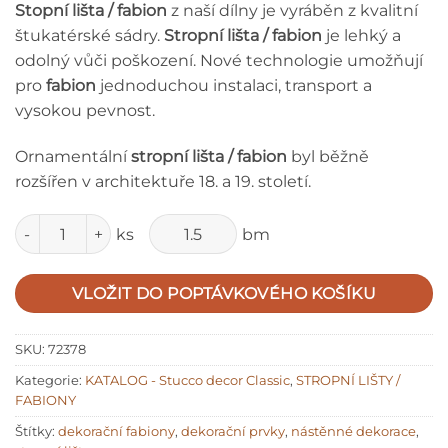
Stopní lišta / fabion
z naší dílny je vyráběn z kvalitní
štukatérské sádry.
Stropní lišta / fabion
je lehký a
odolný vůči poškození. Nové technologie umožňují
pro
fabion
jednoduchou instalaci, transport a
vysokou pevnost.
Ornamentální
stropní lišta / fabion
byl běžně
rozšířen v architektuře 18. a 19. století.
Množství
ks
bm
VLOŽIT DO POPTÁVKOVÉHO KOŠÍKU
SKU:
72378
Kategorie:
KATALOG - Stucco decor Classic
,
STROPNÍ LIŠTY /
FABIONY
Štítky:
dekorační fabiony
,
dekorační prvky
,
nástěnné dekorace
,