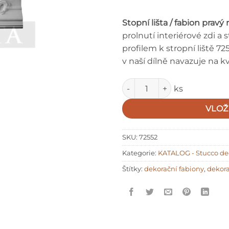
Stopní lišta / fabion pravý 
prolnutí interiérové zdi a 
profilem k stropní liště 
v naší dílně navazuje na kv
Množství
ks
VLOŽ
SKU:
72552
Kategorie:
KATALOG - Stucco dec
Štítky:
dekorační fabiony
,
dekora