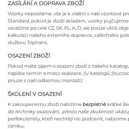
ZASÍLÁNÍ A DOPRAVA ZBOŽÍ
Vzorky neposíláme, vše je k vidění v naší vzorkové 
Standard, pokud je zboží skladem, vzorky pujčujeme 
zavážíme po celé CZ, SK, PL, A, D, ale pouze větší o
kalkulaci našeho externího dopravce, zaškrtněte p
službou Toptrans.
OSAZENÍ ZBOŽÍ
Pokud máte zájem o osazení zboží z našeho katalogu,
napište termín a místo realizace.
(U katalogů Stuccod
pouze s naší odbornou montáží.)
ŠKOLENÍ V OSAZENÍ
K zakoupenému zboží nabízíme
bezplatné
krátké šk
do techniky osazování, přesto naše zkušenost ukazuj
perfekcionisty, kteří nechtějí nic podcenit, nabízím
ceníku.