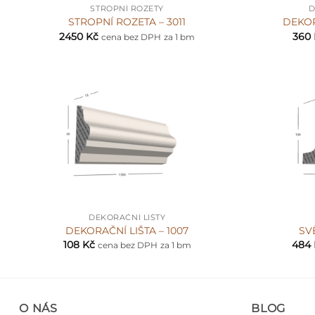
STROPNÍ ROZETY
D
STROPNÍ ROZETA – 3011
DEKOR
2450
Kč
360
cena bez DPH
za 1 bm
+
+
DEKORAČNÍ LIŠTY
DEKORAČNÍ LIŠTA – 1007
SV
108
Kč
484
cena bez DPH
za 1 bm
O NÁS
BLOG