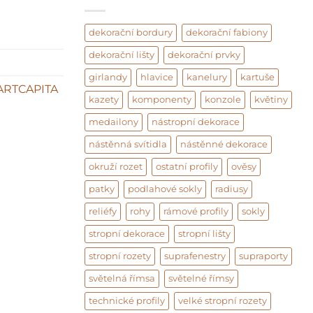
dekorační bordury
dekorační fabiony
dekorační lišty
dekorační prvky
girlandy
hlavice
kanelury
kartuše
ARTCAPITA
kazety
komponenty
konzole
květiny
medailony
nástropní dekorace
nástěnná svítidla
nástěnné dekorace
okruží rozet
ostatní profily
ověsy
patky
podlahové sokly
radiusy
reliéfy
rohy
rámové profily
sokly
stropní dekorace
stropní lišty
stropní rozety
suprafenestry
supraporty
světelná římsa
světelné římsy
technické profily
velké stropní rozety