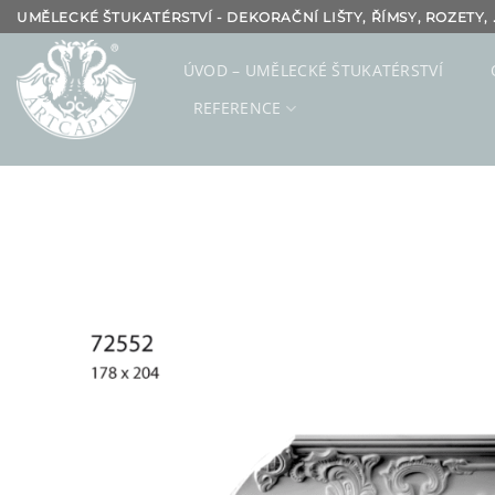
Přeskočit
UMĚLECKÉ ŠTUKATÉRSTVÍ - DEKORAČNÍ LIŠTY, ŘÍMSY, ROZETY, .
na
obsah
ÚVOD – UMĚLECKÉ ŠTUKATÉRSTVÍ
REFERENCE