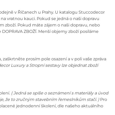
prodejně v Říčanech u Prahy. U katalogu Stuccodecor
na vratnou kauci. Pokud se jedná o naši dopravu
bjem zboží. Pokud máte zájem o naši dopravu, nebo
ole DOPRAVA ZBOŽÍ. Menší objemy zboží posíláme
 zaškrtněte prosím pole osazení a v poli vaše zpráva
ecor Luxury a Stropní sestavy lze objednat zboží
olení.
( Jedná se spíše o seznámení s materiály a úvod
e, že to zručným stavebním řemeslníkům stačí. )
Pro
e placené jednodenní školení, dle našeho aktuálního