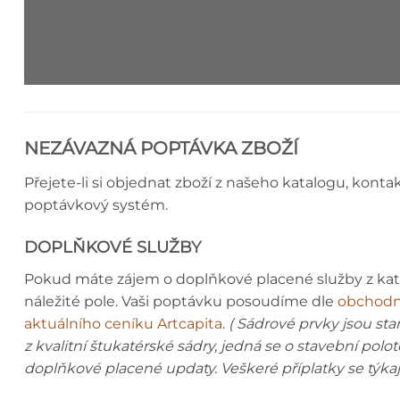
STROPNÍ LIŠTA - MONTÁŽNÍ N
NEZÁVAZNÁ POPTÁVKA ZBOŽÍ
Přejete-li si objednat zboží z našeho katalogu, konta
poptávkový systém.
DOPLŇKOVÉ SLUŽBY
Pokud máte zájem o doplňkové placené služby z ka
náležité pole. Vaši poptávku posoudíme dle
obchodn
aktuálního ceníku Artcapita
.
( Sádrové prvky jsou st
z kvalitní štukatérské sádry, jedná se o stavební polo
doplňkové placené updaty. Veškeré příplatky se týka