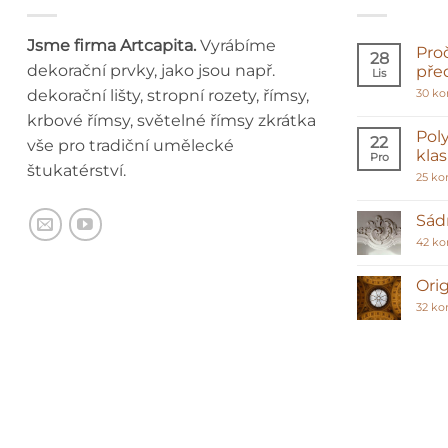
Jsme firma Artcapita.
Vyrábíme
Pro
28
dekorační prvky, jako jsou např.
pře
Lis
dekorační lišty, stropní rozety, římsy,
30 k
krbové římsy, světelné římsy zkrátka
Poly
22
vše pro tradiční umělecké
kla
Pro
štukatérství.
25 ko
Sádr
42 k
Orig
32 ko