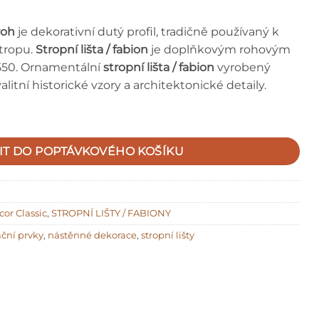
roh
je dekorativní dutý profil, tradičně používaný k
stropu.
Stropní lišta / fabion
je doplňkovým rohovým
72550. Ornamentální
stropní lišta / fabion
vyrobený
alitní historické vzory a architektonické detaily.
IT DO POPTÁVKOVÉHO KOŠÍKU
or Classic
,
STROPNÍ LIŠTY / FABIONY
ční prvky
,
nástěnné dekorace
,
stropní lišty