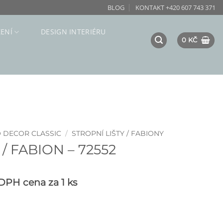
BLOG
KONTAKT +420 607 743 371
ZENÍ
DESIGN INTERIÉRU
0
KČ
O DECOR CLASSIC
/
STROPNÍ LIŠTY / FABIONY
/ FABION – 72552
 DPH
cena za 1 ks