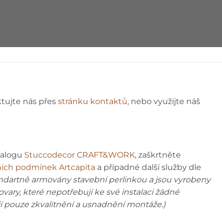
ÁVOD
ktujte nás přes
stránku kontaktů
, nebo využijte náš
talogu
Stuccodecor CRAFT&WORK
, zaškrtněte
ích podmínek Artcapita
a případné další služby dle
andartně armovány stavební perlinkou a jsou vyrobeny
tovary, které nepotřebují ke své instalaci žádné
jí pouze zkvalitnění a usnadnění montáže.)