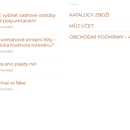
KATALOGY ZBOŽÍ
č vybírat sádrové ozdoby
d polyuretanem
MŮJ ÚČET
u
omentářů
textu
s
OBCHODNÍ PODMÍNKY – 
názvem
uretanové stropní lišty –
Proč
sická hodnota interiéru?
vybírat
sádrové
u
mentářů
ozdoby
textu
před
s
polyuretanem
názvem
a ano plasty ne!
Polyuretanové
stropní
u
omentářů
lišty
textu
–
s
klasická
názvem
inal vs fake
hodnota
Sádra
interiéru?
u
ano
mentářů
textu
plasty
s
ne!
názvem
Original
vs
fake