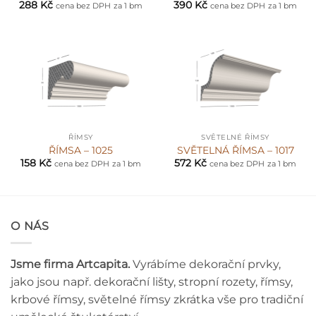
288
Kč
390
Kč
cena bez DPH
za 1 bm
cena bez DPH
za 1 bm
ŘÍMSY
SVĚTELNÉ ŘÍMSY
ŘÍMSA – 1025
SVĚTELNÁ ŘÍMSA – 1017
158
Kč
572
Kč
cena bez DPH
za 1 bm
cena bez DPH
za 1 bm
O NÁS
Jsme firma Artcapita.
Vyrábíme dekorační prvky,
jako jsou např. dekorační lišty, stropní rozety, římsy,
krbové římsy, světelné římsy zkrátka vše pro tradiční