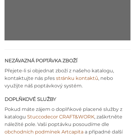
STROPNÍ ROZETA - MONTÁŽNÍ
NÁVOD
NEZÁVAZNÁ POPTÁVKA ZBOŽÍ
Přejete-li si objednat zboží z našeho katalogu,
kontaktujte nás přes
stránku kontaktů
, nebo
využijte náš poptávkový systém.
DOPLŇKOVÉ SLUŽBY
Pokud máte zájem o doplňkové placené služby z
katalogu
Stuccodecor CRAFT&WORK
, zaškrtněte
náležité pole. Vaši poptávku posoudíme dle
obchodních podmínek Artcapita
a případné další