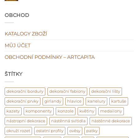
textu
plasty
s
ne!
názvem
Original
OBCHOD
vs
fake
KATALOGY ZBOŽÍ
MŮJ ÚČET
OBCHODNÍ PODMÍNKY – ARTCAPITA
ŠTÍTKY
dekorační bordury
dekorační fabiony
dekorační lišty
dekorační prvky
girlandy
hlavice
kanelury
kartuše
kazety
komponenty
konzole
květiny
medailony
nástropní dekorace
nástěnná svítidla
nástěnné dekorace
okruží rozet
ostatní profily
ověsy
patky