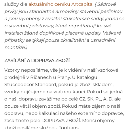
služby dle
aktuálního ceníku Artcapita
.
( Sádrové
prvky jsou standartně armovány stavební perlinkou
a jsou vyrobeny z kvalitní štukatérské sádry, jedná se
o stavební polotovary, které nepotřebují ke své
instalaci žádné doplňkové placené updaty. Veškeré
příplatky se týkají pouze zkvalitnění a usnadnění
montáže.)
ZASÍLÁNÍ A DOPRAVA ZBOŽÍ
Vzorky neposíláme, vše je k vidění v naší vzorkové
prodejně v Říčanech u Prahy. U katalogu
Stuccodecor Standard, pokud je zboží skladem,
vzorky pujčujeme na vratnou kauci. Pokud se jedná
o naši dopravu zavážíme po celé CZ, SK, PL, A, D, ale
pouze větší objem zboží. Pokud máte zájem o naši
dopravu, nebo kalkulaci našeho externího dopravce,
zaškrtněte pole DOPRAVA ZBOŽÍ. Menší objemy
zboží posíláme službou Toptrans.