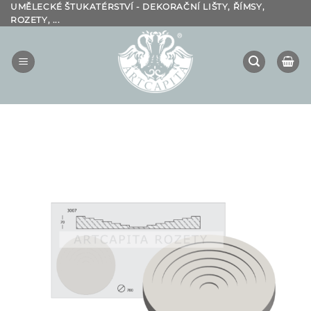
Přeskočit
UMĚLECKÉ ŠTUKATÉRSTVÍ - DEKORAČNÍ LIŠTY, ŘÍMSY,
ROZETY, ...
na
obsah