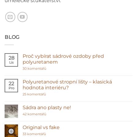
umělecké štukatérství.
BLOG
Proč vybírat sádrové ozdoby před
28
polyuretanem
Lis
u
30 komentářů
textu
s
názvem
Polyuretanové stropní lišty – klasická
22
Proč
hodnota interiéru?
Pro
vybírat
sádrové
u
25 komentářů
ozdoby
textu
před
s
polyuretanem
názvem
Sádra ano plasty ne!
Polyuretanové
stropní
u
42 komentářů
lišty
textu
–
s
klasická
názvem
Original vs fake
hodnota
Sádra
interiéru?
u
ano
33 komentářů