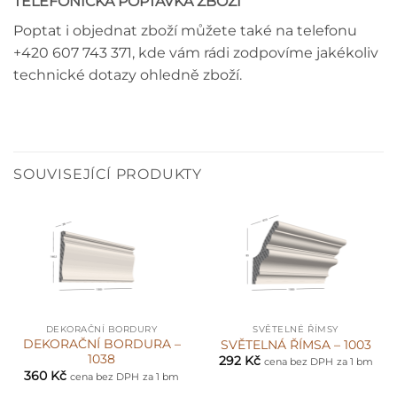
TELEFONICKÁ POPTÁVKA ZBOŽÍ
Poptat i objednat zboží můžete také na telefonu
+420 607 743 371, kde vám rádi zodpovíme jakékoliv
technické dotazy ohledně zboží.
SOUVISEJÍCÍ PRODUKTY
DEKORAČNÍ BORDURY
SVĚTELNÉ ŘÍMSY
DEKORAČNÍ BORDURA –
SVĚTELNÁ ŘÍMSA – 1003
1038
292
Kč
cena bez DPH
za 1 bm
360
Kč
cena bez DPH
za 1 bm