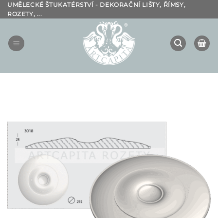
Přeskočit
UMĚLECKÉ ŠTUKATÉRSTVÍ - DEKORAČNÍ LIŠTY, ŘÍMSY,
ROZETY, ...
na
obsah