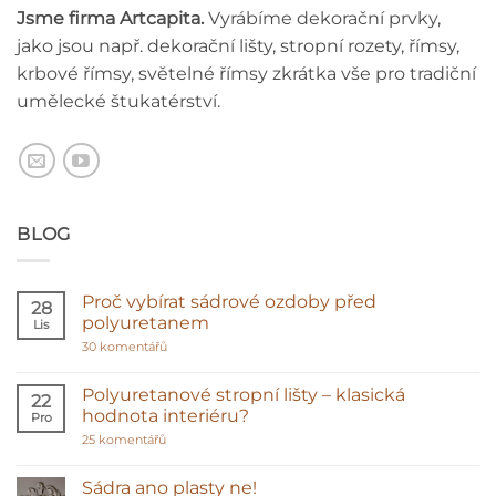
Jsme firma Artcapita.
Vyrábíme dekorační prvky,
jako jsou např. dekorační lišty, stropní rozety, římsy,
krbové římsy, světelné římsy zkrátka vše pro tradiční
umělecké štukatérství.
BLOG
Proč vybírat sádrové ozdoby před
28
polyuretanem
Lis
u
30 komentářů
textu
s
názvem
Polyuretanové stropní lišty – klasická
22
Proč
hodnota interiéru?
Pro
vybírat
sádrové
u
25 komentářů
ozdoby
textu
před
s
polyuretanem
názvem
Sádra ano plasty ne!