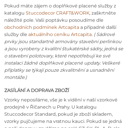
Pokud máte zájem o doplňkové placené služby z
katalogu
Stuccodecor CRAFT&WORK
, zaškrtněte
náležité pole. Vaši poptávku posoudíme dle
obchodních podmínek Artcapita
a případné další
služby dle
aktuálního ceníku Artcapita
.
( Sádrové
prvky jsou standartně armovány stavební perlinkou
a jsou vyrobeny z kvalitní štukatérské sádry, jedná se
o stavební polotovary, které nepotřebují ke své
instalaci žádné doplňkové placené updaty. Veškeré
příplatky se týkají pouze zkvalitnění a usnadnění
montáže.)
ZASÍLÁNÍ A DOPRAVA ZBOŽÍ
Vzorky neposíláme, vše je k vidění v naší vzorkové
prodejně v Říčanech u Prahy. U katalogu
Stuccodecor Standard, pokud je zboží skladem,
vzorky pujčujeme na vratnou kauci. Pokud se jedná