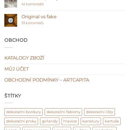
Polyuretanové
stropní
u
42 komentářů
lišty
textu
–
s
klasická
názvem
Original vs fake
hodnota
Sádra
interiéru?
u
ano
33 komentářů
textu
plasty
s
ne!
názvem
Original
OBCHOD
vs
fake
KATALOGY ZBOŽÍ
MŮJ ÚČET
OBCHODNÍ PODMÍNKY – ARTCAPITA
ŠTÍTKY
dekorační bordury
dekorační fabiony
dekorační lišty
dekorační prvky
girlandy
hlavice
kanelury
kartuše