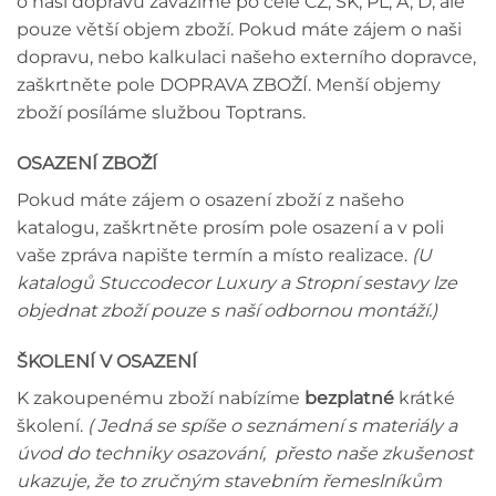
o naši dopravu zavážíme po celé CZ, SK, PL, A, D, ale
pouze větší objem zboží. Pokud máte zájem o naši
dopravu, nebo kalkulaci našeho externího dopravce,
zaškrtněte pole DOPRAVA ZBOŽÍ. Menší objemy
zboží posíláme službou Toptrans.
OSAZENÍ ZBOŽÍ
Pokud máte zájem o osazení zboží z našeho
katalogu, zaškrtněte prosím pole osazení a v poli
vaše zpráva napište termín a místo realizace.
(U
katalogů Stuccodecor Luxury a Stropní sestavy lze
objednat zboží pouze s naší odbornou montáží.)
ŠKOLENÍ V OSAZENÍ
K zakoupenému zboží nabízíme
bezplatné
krátké
školení.
( Jedná se spíše o seznámení s materiály a
úvod do techniky osazování, přesto naše zkušenost
ukazuje, že to zručným stavebním řemeslníkům