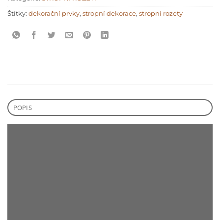
Štítky:
dekorační prvky
,
stropní dekorace
,
stropní rozety
POPIS