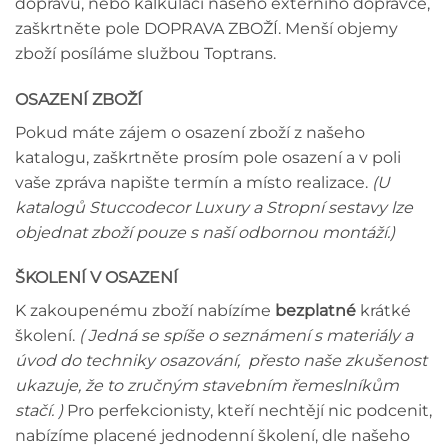
dopravu, nebo kalkulaci našeho externího dopravce,
zaškrtněte pole DOPRAVA ZBOŽÍ. Menší objemy
zboží posíláme službou Toptrans.
OSAZENÍ ZBOŽÍ
Pokud máte zájem o osazení zboží z našeho
katalogu, zaškrtněte prosím pole osazení a v poli
vaše zpráva napište termín a místo realizace.
(U
katalogů Stuccodecor Luxury a Stropní sestavy lze
objednat zboží pouze s naší odbornou montáží.)
ŠKOLENÍ V OSAZENÍ
K zakoupenému zboží nabízíme
bezplatné
krátké
školení.
( Jedná se spíše o seznámení s materiály a
úvod do techniky osazování, přesto naše zkušenost
ukazuje, že to zručným stavebním řemeslníkům
stačí. )
Pro perfekcionisty, kteří nechtějí nic podcenit,
nabízíme placené jednodenní školení, dle našeho