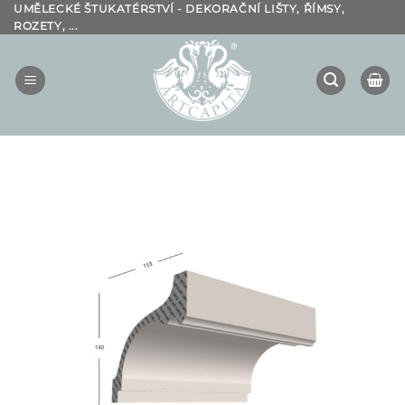
Přeskočit
UMĚLECKÉ ŠTUKATÉRSTVÍ - DEKORAČNÍ LIŠTY, ŘÍMSY,
ROZETY, ...
na
obsah