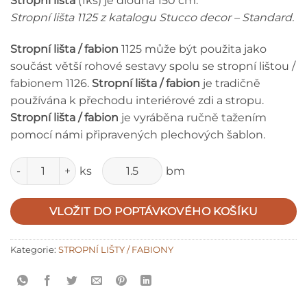
Strop
ní lišta
(1ks) je dlouhá 150 cm.
Stropní lišta 1125 z katalogu Stucco decor – Standard.
Stropní lišta / fabion
1125 může být použita jako
součást větší rohové sestavy spolu se stropní lištou /
fabionem 1126.
Stropní lišta / fabion
je tradičně
používána k přechodu interiérové zdi a stropu.
Stropní lišta / fabion
je vyráběna ručně tažením
pomocí námi připravených plechových šablon.
Množství
ks
bm
VLOŽIT DO POPTÁVKOVÉHO KOŠÍKU
Kategorie:
STROPNÍ LIŠTY / FABIONY