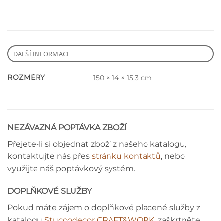
DALŠÍ INFORMACE
ROZMĚRY
150 × 14 × 15,3 cm
NEZÁVAZNÁ POPTÁVKA ZBOŽÍ
Přejete-li si objednat zboží z našeho katalogu,
kontaktujte nás přes
stránku kontaktů
, nebo
využijte náš poptávkový systém.
DOPLŇKOVÉ SLUŽBY
Pokud máte zájem o doplňkové placené služby z
katalogu
Stuccodecor CRAFT&WORK
, zaškrtněte