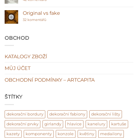
lišty
textu
–
s
klasická
názvem
Original vs fake
hodnota
Sádra
interiéru?
u
ano
32 komentářů
textu
plasty
s
ne!
názvem
Original
OBCHOD
vs
fake
KATALOGY ZBOŽÍ
MŮJ ÚČET
OBCHODNÍ PODMÍNKY – ARTCAPITA
ŠTÍTKY
dekorační bordury
dekorační fabiony
dekorační lišty
dekorační prvky
girlandy
hlavice
kanelury
kartuše
kazety
komponenty
konzole
květiny
medailony