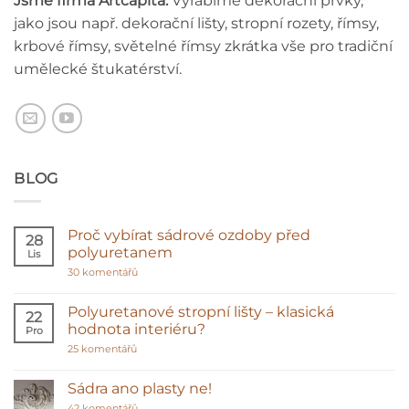
Jsme firma Artcapita.
Vyrábíme dekorační prvky,
jako jsou např. dekorační lišty, stropní rozety, římsy,
krbové římsy, světelné římsy zkrátka vše pro tradiční
umělecké štukatérství.
BLOG
Proč vybírat sádrové ozdoby před
28
polyuretanem
Lis
u
30 komentářů
textu
s
názvem
Polyuretanové stropní lišty – klasická
22
Proč
hodnota interiéru?
Pro
vybírat
sádrové
u
25 komentářů
ozdoby
textu
před
s
polyuretanem
názvem
Sádra ano plasty ne!
Polyuretanové
stropní
u
42 komentářů