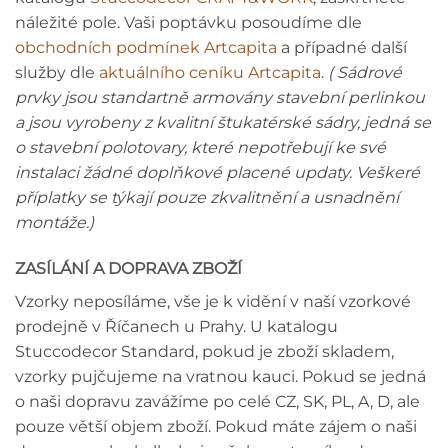
náležité pole. Vaši poptávku posoudíme dle
obchodních podmínek Artcapita
a případné další
služby dle
aktuálního ceníku Artcapita
.
( Sádrové
prvky jsou standartně armovány stavební perlinkou
a jsou vyrobeny z kvalitní štukatérské sádry, jedná se
o stavební polotovary, které nepotřebují ke své
instalaci žádné doplňkové placené updaty. Veškeré
příplatky se týkají pouze zkvalitnění a usnadnění
montáže.)
ZASÍLÁNÍ A DOPRAVA ZBOŽÍ
Vzorky neposíláme, vše je k vidění v naší vzorkové
prodejně v Říčanech u Prahy. U katalogu
Stuccodecor Standard, pokud je zboží skladem,
vzorky pujčujeme na vratnou kauci. Pokud se jedná
o naši dopravu zavážíme po celé CZ, SK, PL, A, D, ale
pouze větší objem zboží. Pokud máte zájem o naši