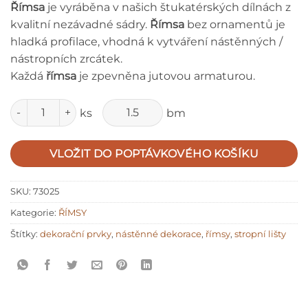
Ř
ímsa
je vyráběna v našich štukatérských dílnách z
kvalitní nezávadné sádry.
Římsa
bez ornamentů je
hladká profilace, vhodná k vytváření nástěnných /
nástropních zrcátek.
Každá
římsa
je zpevněna jutovou armaturou.
Množství
ks
bm
VLOŽIT DO POPTÁVKOVÉHO KOŠÍKU
SKU:
73025
Kategorie:
ŘÍMSY
Štítky:
dekorační prvky
,
nástěnné dekorace
,
římsy
,
stropní lišty