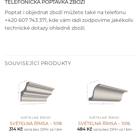
TELEFONICKÁ POPTÁVKA ZBOŽÍ
Poptat i objednat zboží můžete také na telefonu
+420 607 743 371, kde vám rádi zodpovíme jakékoliv
technické dotazy ohledně zboží.
SOUVISEJÍCÍ PRODUKTY
SVĚTELNÉ ŘÍMSY
SVĚTELNÉ ŘÍMSY
SVĚTELNÁ ŘÍMSA – 1018
SVĚTELNÁ ŘÍMSA – 1016
314
Kč
484
Kč
cena bez DPH
za 1 bm
cena bez DPH
za 1 bm