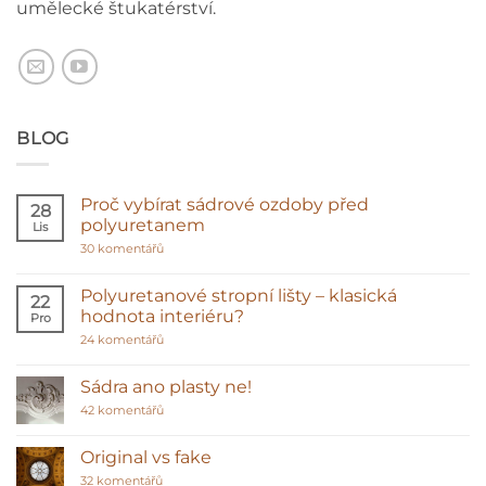
umělecké štukatérství.
BLOG
Proč vybírat sádrové ozdoby před
28
polyuretanem
Lis
u
30 komentářů
textu
s
názvem
Polyuretanové stropní lišty – klasická
22
Proč
hodnota interiéru?
Pro
vybírat
sádrové
u
24 komentářů
ozdoby
textu
před
s
polyuretanem
názvem
Sádra ano plasty ne!
Polyuretanové
stropní
u
42 komentářů
lišty
textu
–
s
klasická
názvem
Original vs fake
hodnota
Sádra
u
interiéru?
ano
32 komentářů