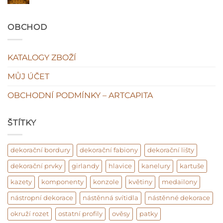
textu
plasty
s
ne!
názvem
Original
OBCHOD
vs
fake
KATALOGY ZBOŽÍ
MŮJ ÚČET
OBCHODNÍ PODMÍNKY – ARTCAPITA
ŠTÍTKY
dekorační bordury
dekorační fabiony
dekorační lišty
dekorační prvky
girlandy
hlavice
kanelury
kartuše
kazety
komponenty
konzole
květiny
medailony
nástropní dekorace
nástěnná svítidla
nástěnné dekorace
okruží rozet
ostatní profily
ověsy
patky