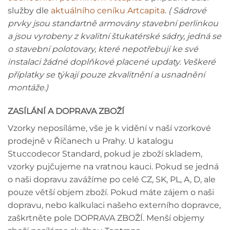
služby dle
aktuálního ceníku Artcapita
.
( Sádrové
prvky jsou standartně armovány stavební perlinkou
a jsou vyrobeny z kvalitní štukatérské sádry, jedná se
o stavební polotovary, které nepotřebují ke své
instalaci žádné doplňkové placené updaty. Veškeré
příplatky se týkají pouze zkvalitnění a usnadnění
montáže.)
ZASÍLÁNÍ A DOPRAVA ZBOŽÍ
Vzorky neposíláme, vše je k vidění v naší vzorkové
prodejně v Říčanech u Prahy. U katalogu
Stuccodecor Standard, pokud je zboží skladem,
vzorky pujčujeme na vratnou kauci. Pokud se jedná
o naši dopravu zavážíme po celé CZ, SK, PL, A, D, ale
pouze větší objem zboží. Pokud máte zájem o naši
dopravu, nebo kalkulaci našeho externího dopravce,
zaškrtněte pole DOPRAVA ZBOŽÍ. Menší objemy