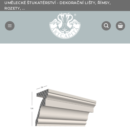
Přeskočit
UMĚLECKÉ ŠTUKATÉRSTVÍ - DEKORAČNÍ LIŠTY, ŘÍMSY,
ROZETY, ...
na
obsah