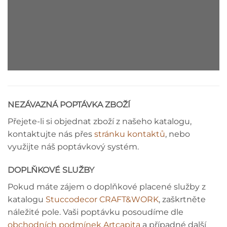
ŘÍMSA - MONTÁŽNÍ NÁVOD
NEZÁVAZNÁ POPTÁVKA ZBOŽÍ
Přejete-li si objednat zboží z našeho katalogu,
kontaktujte nás přes
stránku kontaktů
, nebo
využijte náš poptávkový systém.
DOPLŇKOVÉ SLUŽBY
Pokud máte zájem o doplňkové placené služby z
katalogu
Stuccodecor CRAFT&WORK
, zaškrtněte
náležité pole. Vaši poptávku posoudíme dle
obchodních podmínek Artcapita
a případné další