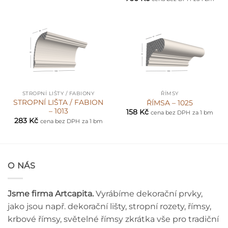
STROPNÍ LIŠTY / FABIONY
ŘÍMSY
STROPNÍ LIŠTA / FABION
ŘÍMSA – 1025
– 1013
158
Kč
cena bez DPH
za 1 bm
283
Kč
cena bez DPH
za 1 bm
O NÁS
Jsme firma Artcapita.
Vyrábíme dekorační prvky,
jako jsou např. dekorační lišty, stropní rozety, římsy,
krbové římsy, světelné římsy zkrátka vše pro tradiční