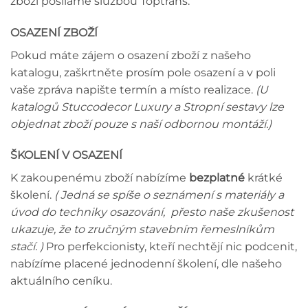
zboží posíláme službou Toptrans.
OSAZENÍ ZBOŽÍ
Pokud máte zájem o osazení zboží z našeho
katalogu, zaškrtněte prosím pole osazení a v poli
vaše zpráva napište termín a místo realizace.
(U
katalogů Stuccodecor Luxury a Stropní sestavy lze
objednat zboží pouze s naší odbornou montáží.)
ŠKOLENÍ V OSAZENÍ
K zakoupenému zboží nabízíme
bezplatné
krátké
školení.
( Jedná se spíše o seznámení s materiály a
úvod do techniky osazování, přesto naše zkušenost
ukazuje, že to zručným stavebním řemeslníkům
stačí. )
Pro perfekcionisty, kteří nechtějí nic podcenit,
nabízíme placené jednodenní školení, dle našeho
aktuálního ceníku.